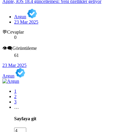
Apple, iOS 18.4 güncellemesi: Yeni özellikler geliyor
Argun
23 Mar 2025
💬Cevaplar
0
👁️‍🗨️Görüntüleme
61
23 Mar 2025
Argun
1
2
3
…
Sayfaya git