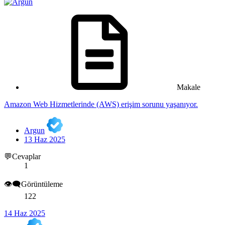
Makale
Amazon Web Hizmetlerinde (AWS) erişim sorunu yaşanıyor.
Argun
13 Haz 2025
💬Cevaplar
1
👁️‍🗨️Görüntüleme
122
14 Haz 2025