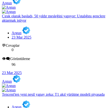
Argun
Çırak olarak başladı, 50 yıldır mesleğini yapıyor: Ustalığını gençlere
aktarmak istiyor
Argun
23 Mar 2025
💬Cevaplar
0
👁️‍🗨️Görüntüleme
96
23 Mar 2025
Argun
Tencent'ten yeni nesil yapay zeka: T1 akıl yürütme modeli piyasada
Argun