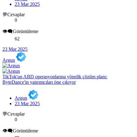
23 Mar 2025
💬Cevaplar
0
👁️‍🗨️Görüntüleme
62
23 Mar 2025
Argun
TikTok'un ABD operasyonlarına yönelik çözüm planı:
ByteDance'in yatırımcıları öne çıkıyor
Argun
23 Mar 2025
💬Cevaplar
0
👁️‍🗨️Görüntüleme