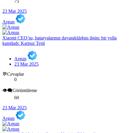
75
23 Mar 2025
Argun
Xiaomi CEO’su, bataryalarının dayanıklılığını ilginç bir yolla
kanıtladı: Karpuz Testi
Argun
23 Mar 2025
💬Cevaplar
0
👁️‍🗨️Görüntüleme
60
23 Mar 2025
Argun