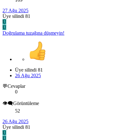
27 Ağu 2025
Üye silindi 81
Ü
Ü
Doğrulama tuzağına düşmeyin!
Üye silindi 81
26 Ağu 2025
💬Cevaplar
0
👁️‍🗨️Görüntüleme
52
26 Ağu 2025
Üye silindi 81
Ü
Ü