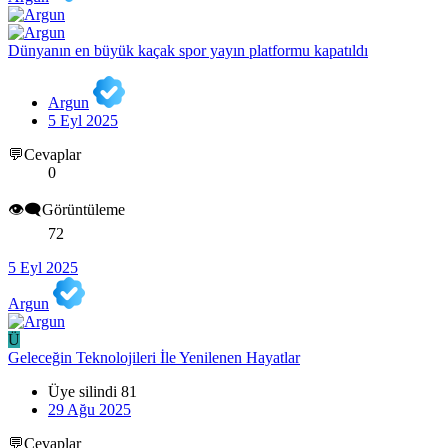
Dünyanın en büyük kaçak spor yayın platformu kapatıldı
Argun
5 Eyl 2025
💬Cevaplar
0
👁️‍🗨️Görüntüleme
72
5 Eyl 2025
Argun
Ü
Geleceğin Teknolojileri İle Yenilenen Hayatlar
Üye silindi 81
29 Ağu 2025
💬Cevaplar