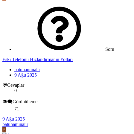
Soru
Eski Telefonu Hızlandırmanın Yolları
batuhanunalir
9 Ağu 2025
💬Cevaplar
0
👁️‍🗨️Görüntüleme
71
9 Ağu 2025
batuhanunalir
B