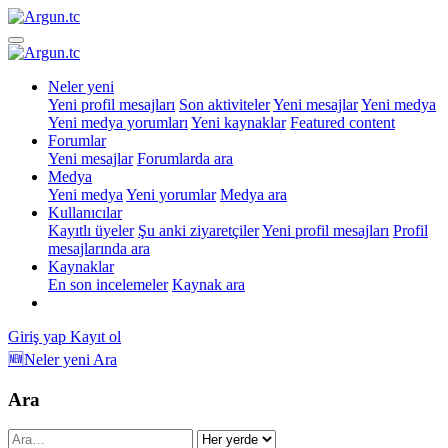
Neler yeni
Yeni profil mesajları
Son aktiviteler
Yeni mesajlar
Yeni medya
Yeni medya yorumları
Yeni kaynaklar
Featured content
Forumlar
Yeni mesajlar
Forumlarda ara
Medya
Yeni medya
Yeni yorumlar
Medya ara
Kullanıcılar
Kayıtlı üyeler
Şu anki ziyaretçiler
Yeni profil mesajları
Profil
mesajlarında ara
Kaynaklar
En son incelemeler
Kaynak ara
Giriş yap
Kayıt ol
🆕Neler yeni
Ara
Ara