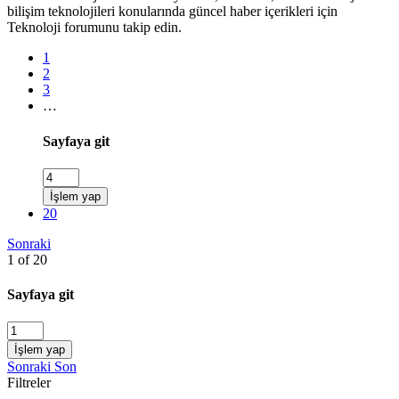
bilişim teknolojileri konularında güncel haber içerikleri için
Teknoloji forumunu takip edin.
1
2
3
…
Sayfaya git
İşlem yap
20
Sonraki
1 of 20
Sayfaya git
İşlem yap
Sonraki
Son
Filtreler