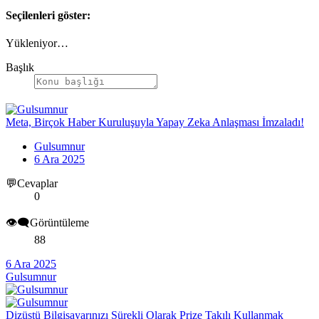
Seçilenleri göster:
Yükleniyor…
Başlık
Meta, Birçok Haber Kuruluşuyla Yapay Zeka Anlaşması İmzaladı!
Gulsumnur
6 Ara 2025
💬Cevaplar
0
👁️‍🗨️Görüntüleme
88
6 Ara 2025
Gulsumnur
Dizüstü Bilgisayarınızı Sürekli Olarak Prize Takılı Kullanmak