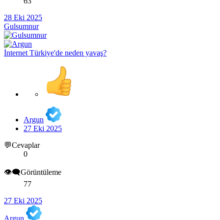
63
28 Eki 2025
Gulsumnur
İnternet Türkiye'de neden yavaş?
Argun
27 Eki 2025
💬Cevaplar
0
👁️‍🗨️Görüntüleme
77
27 Eki 2025
Argun