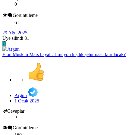
0
👁️‍🗨️Görüntüleme
61
29 Ağu 2025
Üye silindi 81
Ü
Elon Musk'ın Mars hayali: 1 milyon kişilik şehir nasıl kurulacak?
Argun
1 Ocak 2025
💬Cevaplar
5
👁️‍🗨️Görüntüleme
169