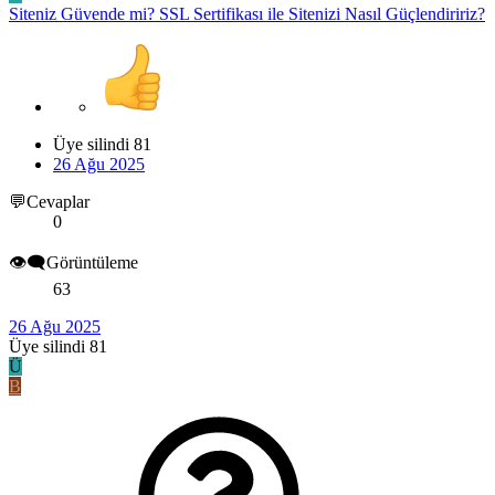
Siteniz Güvende mi? SSL Sertifikası ile Sitenizi Nasıl Güçlendiririz?
Üye silindi 81
26 Ağu 2025
💬Cevaplar
0
👁️‍🗨️Görüntüleme
63
26 Ağu 2025
Üye silindi 81
Ü
B