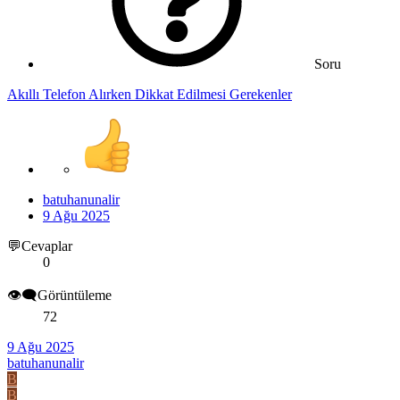
Soru
Akıllı Telefon Alırken Dikkat Edilmesi Gerekenler
batuhanunalir
9 Ağu 2025
💬Cevaplar
0
👁️‍🗨️Görüntüleme
72
9 Ağu 2025
batuhanunalir
B
B