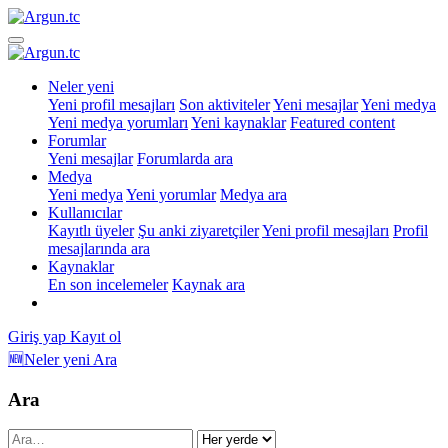
Neler yeni
Yeni profil mesajları
Son aktiviteler
Yeni mesajlar
Yeni medya
Yeni medya yorumları
Yeni kaynaklar
Featured content
Forumlar
Yeni mesajlar
Forumlarda ara
Medya
Yeni medya
Yeni yorumlar
Medya ara
Kullanıcılar
Kayıtlı üyeler
Şu anki ziyaretçiler
Yeni profil mesajları
Profil
mesajlarında ara
Kaynaklar
En son incelemeler
Kaynak ara
Giriş yap
Kayıt ol
🆕Neler yeni
Ara
Ara