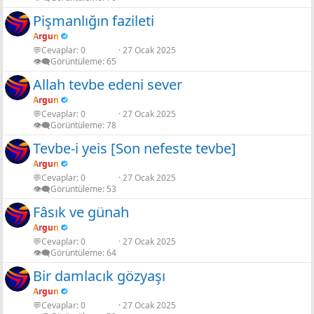
Pişmanlığın fazileti
Argun
💬Cevaplar
0
27 Ocak 2025
👁️‍🗨️Görüntüleme
65
Allah tevbe edeni sever
Argun
💬Cevaplar
0
27 Ocak 2025
👁️‍🗨️Görüntüleme
78
Tevbe-i yeis [Son nefeste tevbe]
Argun
💬Cevaplar
0
27 Ocak 2025
👁️‍🗨️Görüntüleme
53
Fâsık ve günah
Argun
💬Cevaplar
0
27 Ocak 2025
👁️‍🗨️Görüntüleme
64
Bir damlacık gözyaşı
Argun
💬Cevaplar
0
27 Ocak 2025