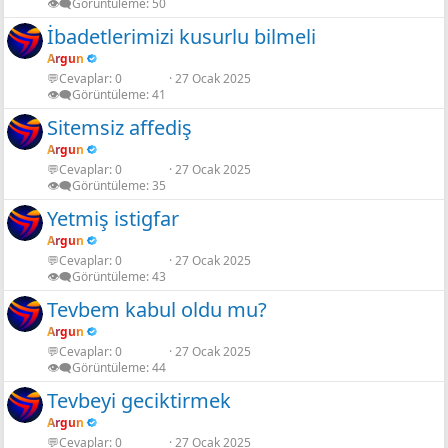
👁️‍🗨️Görüntüleme
50
İbadetlerimizi kusurlu bilmeli
Argun
💬Cevaplar
0
27 Ocak 2025
👁️‍🗨️Görüntüleme
41
Sitemsiz affediş
Argun
💬Cevaplar
0
27 Ocak 2025
👁️‍🗨️Görüntüleme
35
Yetmiş istigfar
Argun
💬Cevaplar
0
27 Ocak 2025
👁️‍🗨️Görüntüleme
43
Tevbem kabul oldu mu?
Argun
💬Cevaplar
0
27 Ocak 2025
👁️‍🗨️Görüntüleme
44
Tevbeyi geciktirmek
Argun
💬Cevaplar
0
27 Ocak 2025