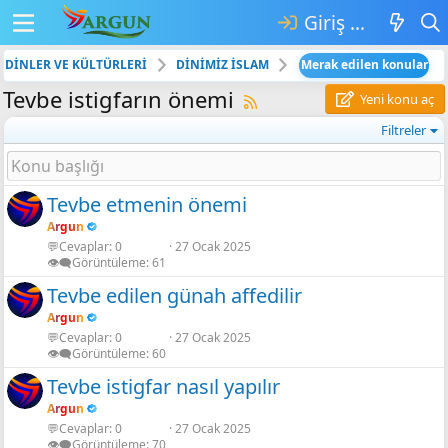
Giriş yap
DİNLER VE KÜLTÜRLERİ
DİNİMİZ İSLAM
Merak edilen konular
Tevbe istigfarın önemi
Yeni konu aç
Filtreler
Tevbe etmenin önemi
Argun
💬Cevaplar
0
27 Ocak 2025
👁️‍🗨️Görüntüleme
61
Tevbe edilen günah affedilir
Argun
💬Cevaplar
0
27 Ocak 2025
👁️‍🗨️Görüntüleme
60
Tevbe istigfar nasıl yapılır
Argun
💬Cevaplar
0
27 Ocak 2025
👁️‍🗨️Görüntüleme
70