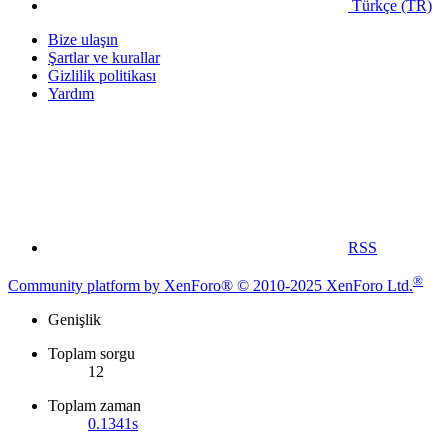
Türkçe (TR)
Bize ulaşın
Şartlar ve kurallar
Gizlilik politikası
Yardım
RSS
®
Community platform by XenForo® © 2010-2025 XenForo Ltd.
Genişlik
Toplam sorgu
12
Toplam zaman
0.1341s