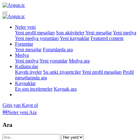
Neler yeni
Yeni profil mesajları
Son aktiviteler
Yeni mesajlar
Yeni medya
Yeni medya yorumları
Yeni kaynaklar
Featured content
Forumlar
Yeni mesajlar
Forumlarda ara
Medya
Yeni medya
Yeni yorumlar
Medya ara
Kullanıcılar
Kayıtlı üyeler
Şu anki ziyaretçiler
Yeni profil mesajları
Profil
mesajlarında ara
Kaynaklar
En son incelemeler
Kaynak ara
Giriş yap
Kayıt ol
🆕Neler yeni
Ara
Ara