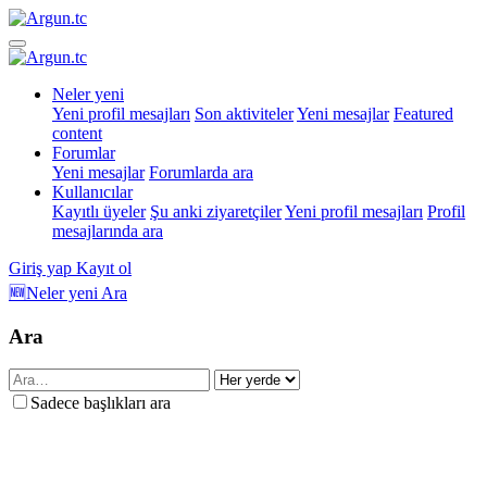
Neler yeni
Yeni profil mesajları
Son aktiviteler
Yeni mesajlar
Featured
content
Forumlar
Yeni mesajlar
Forumlarda ara
Kullanıcılar
Kayıtlı üyeler
Şu anki ziyaretçiler
Yeni profil mesajları
Profil
mesajlarında ara
Giriş yap
Kayıt ol
🆕Neler yeni
Ara
Ara
Sadece başlıkları ara