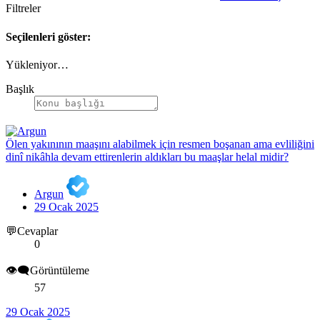
Filtreler
Seçilenleri göster:
Yükleniyor…
Başlık
Ölen yakınının maaşını alabilmek için resmen boşanan ama evliliğini
dinî nikâhla devam ettirenlerin aldıkları bu maaşlar helal midir?
Argun
29 Ocak 2025
💬Cevaplar
0
👁️‍🗨️Görüntüleme
57
29 Ocak 2025