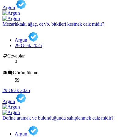
Argun
Mezarlıktaki ağaç, ot vb. bitkileri kesmek caiz midir?
Argun
29 Ocak 2025
💬Cevaplar
0
👁️‍🗨️Görüntüleme
59
29 Ocak 2025
Argun
Define aramak ve bulunduğunda sahiplenmek caiz midir?
Argun