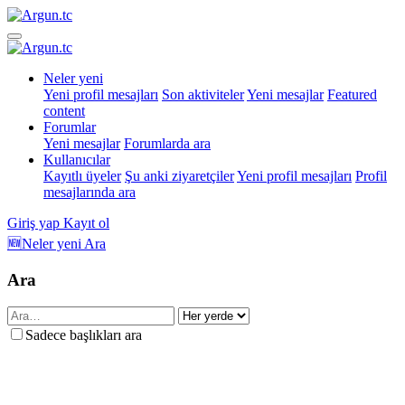
Neler yeni
Yeni profil mesajları
Son aktiviteler
Yeni mesajlar
Featured
content
Forumlar
Yeni mesajlar
Forumlarda ara
Kullanıcılar
Kayıtlı üyeler
Şu anki ziyaretçiler
Yeni profil mesajları
Profil
mesajlarında ara
Giriş yap
Kayıt ol
🆕Neler yeni
Ara
Ara
Sadece başlıkları ara