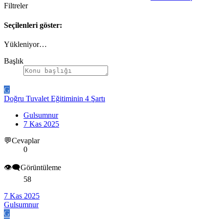
Filtreler
Seçilenleri göster:
Yükleniyor…
Başlık
G
Doğru Tuvalet Eğitiminin 4 Şartı
Gulsumnur
7 Kas 2025
💬Cevaplar
0
👁️‍🗨️Görüntüleme
58
7 Kas 2025
Gulsumnur
G