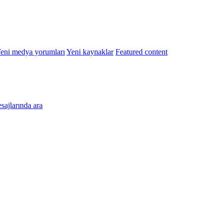
eni medya yorumları
Yeni kaynaklar
Featured content
esajlarında ara