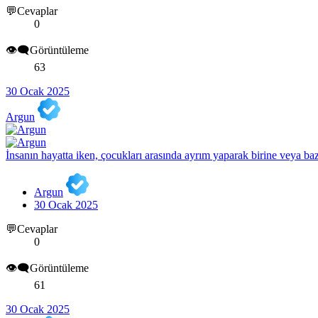
💬Cevaplar
0
👁️‍🗨️Görüntüleme
63
30 Ocak 2025
Argun
İnsanın hayatta iken, çocukları arasında ayrım yaparak birine veya baz
Argun
30 Ocak 2025
💬Cevaplar
0
👁️‍🗨️Görüntüleme
61
30 Ocak 2025