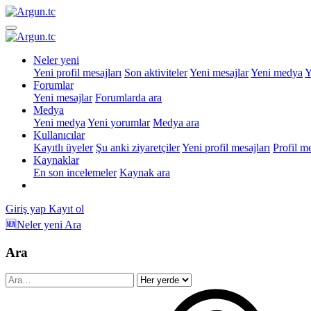
Neler yeni
Yeni profil mesajları
Son aktiviteler
Yeni mesajlar
Yeni medya
Y
Forumlar
Yeni mesajlar
Forumlarda ara
Medya
Yeni medya
Yeni yorumlar
Medya ara
Kullanıcılar
Kayıtlı üyeler
Şu anki ziyaretçiler
Yeni profil mesajları
Profil m
Kaynaklar
En son incelemeler
Kaynak ara
Giriş yap
Kayıt ol
🆕Neler yeni
Ara
Ara