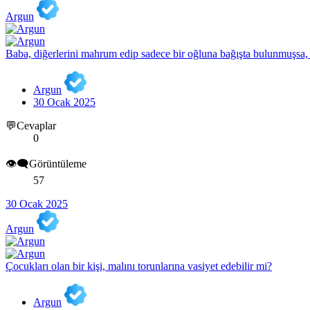
Argun
Baba, diğerlerini mahrum edip sadece bir oğluna bağışta bulunmuşsa
Argun
30 Ocak 2025
💬Cevaplar
0
👁️‍🗨️Görüntüleme
57
30 Ocak 2025
Argun
Çocukları olan bir kişi, malını torunlarına vasiyet edebilir mi?
Argun