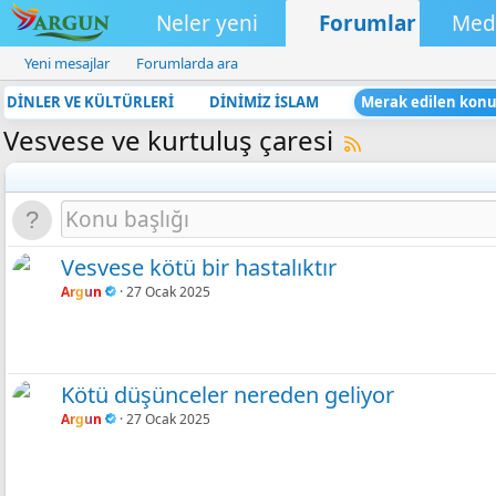
Neler yeni
Forumlar
Med
Yeni mesajlar
Forumlarda ara
DİNLER VE KÜLTÜRLERİ
DİNİMİZ İSLAM
Merak edilen konu
Vesvese ve kurtuluş çaresi
Vesvese kötü bir hastalıktır
Argun
27 Ocak 2025
Kötü düşünceler nereden geliyor
Argun
27 Ocak 2025