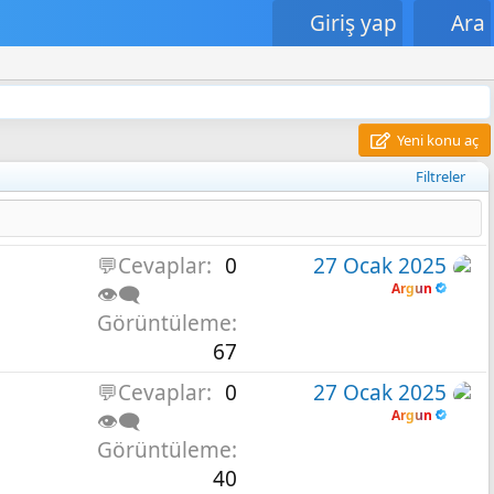
Giriş yap
Ara
Yeni konu aç
Filtreler
💬Cevaplar
0
27 Ocak 2025
Argun
👁️‍🗨️
Görüntüleme
67
💬Cevaplar
0
27 Ocak 2025
Argun
👁️‍🗨️
Görüntüleme
40