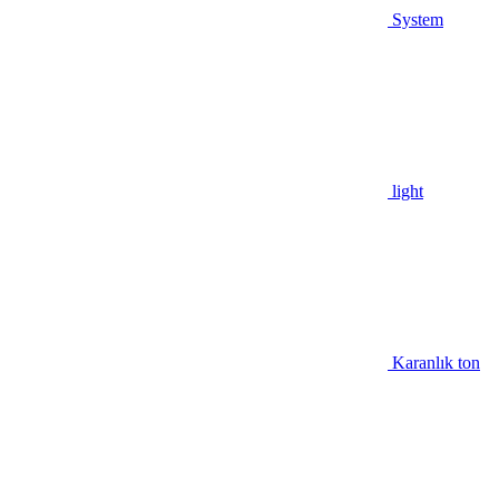
System
light
Karanlık ton