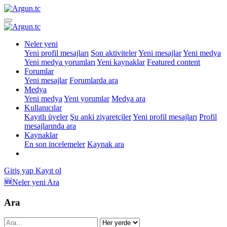
Neler yeni
Yeni profil mesajları
Son aktiviteler
Yeni mesajlar
Yeni medya
Yeni medya yorumları
Yeni kaynaklar
Featured content
Forumlar
Yeni mesajlar
Forumlarda ara
Medya
Yeni medya
Yeni yorumlar
Medya ara
Kullanıcılar
Kayıtlı üyeler
Şu anki ziyaretçiler
Yeni profil mesajları
Profil
mesajlarında ara
Kaynaklar
En son incelemeler
Kaynak ara
Giriş yap
Kayıt ol
🆕Neler yeni
Ara
Ara