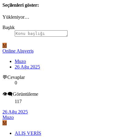
Seçilenleri göster:
Yükleniyor…
Başlık
M
Online Alışveriş
Muzo
26 Ağu 2025
💬Cevaplar
0
👁️‍🗨️Görüntüleme
117
26 Ağu 2025
Muzo
M
ALIŞ VERİŞ