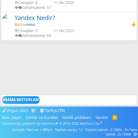
💬Cevaplar
0
11 Nis 2025
👁️‍🗨️Görüntüleme
51
Yandex Nedir?
Gulsumnur
💬Cevaplar
0
11 Nis 2025
👁️‍🗨️Görüntüleme
63
ARAMA MOTORLARI
Argun 2025
Türkçe (TR)
Bize ulaşın
Şartlar ve kurallar
Gizlilik politikası
Yardım
R
S
®
Community platform by XenForo® © 2010-2025 XenForo Ltd.
S
Genişlik
Toplam sorgu
12
Toplam zaman
0.1606s
En fazla
bellek
20.19MB