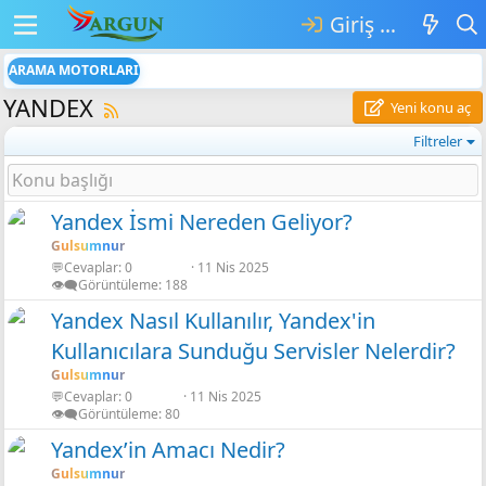
Giriş yap
ARAMA MOTORLARI
YANDEX
Yeni konu aç
Filtreler
Yandex İsmi Nereden Geliyor?
Gulsumnur
💬Cevaplar
0
11 Nis 2025
👁️‍🗨️Görüntüleme
188
Yandex Nasıl Kullanılır, Yandex'in
Kullanıcılara Sunduğu Servisler Nelerdir?
Gulsumnur
💬Cevaplar
0
11 Nis 2025
👁️‍🗨️Görüntüleme
80
Yandex’in Amacı Nedir?
Gulsumnur