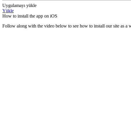
Uygulamayı yükle
Yükle
How to install the app on iOS
Follow along with the video below to see how to install our site as 