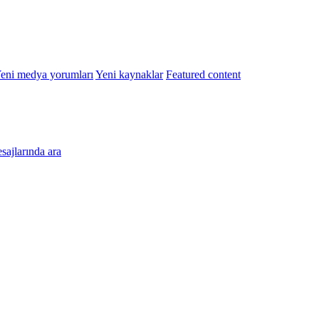
eni medya yorumları
Yeni kaynaklar
Featured content
esajlarında ara