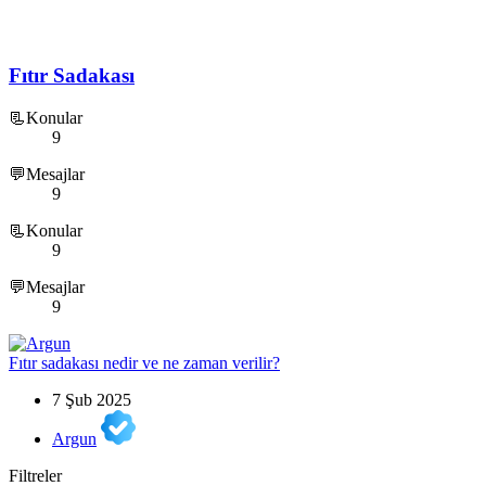
Fıtır Sadakası
📃Konular
9
💬Mesajlar
9
📃Konular
9
💬Mesajlar
9
Fıtır sadakası nedir ve ne zaman verilir?
7 Şub 2025
Argun
Filtreler