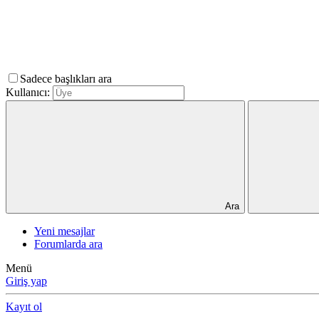
Sadece başlıkları ara
Kullanıcı:
Ara
Yeni mesajlar
Forumlarda ara
Menü
Giriş yap
Kayıt ol