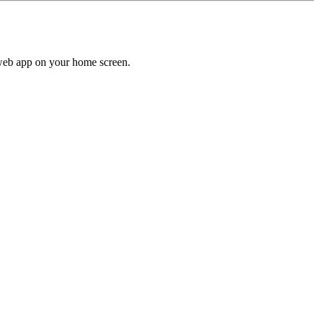
a web app on your home screen.