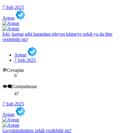
7 Şub 2025
Argun
İçki, kumar gibi haramları işleyen kimseye zekât ya da fitre
verilebilir mi?
Argun
7 Şub 2025
💬Cevaplar
0
👁️‍🗨️Görüntüleme
47
7 Şub 2025
Argun
Gayrimüslimlere zekât verilebilir mi?