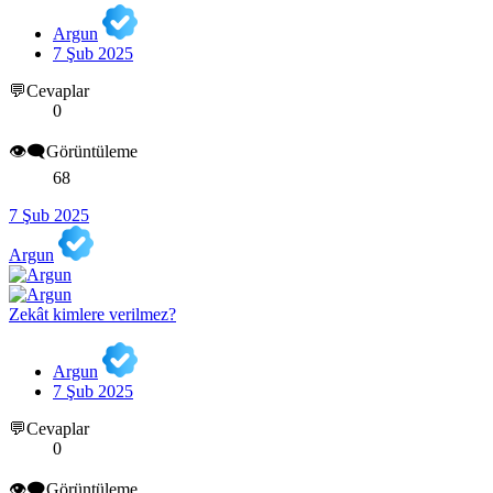
Argun
7 Şub 2025
💬Cevaplar
0
👁️‍🗨️Görüntüleme
68
7 Şub 2025
Argun
Zekât kimlere verilmez?
Argun
7 Şub 2025
💬Cevaplar
0
👁️‍🗨️Görüntüleme