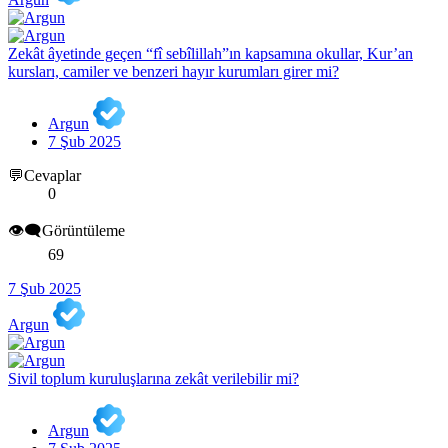
Zekât âyetinde geçen “fî sebîlillah”ın kapsamına okullar, Kur’an
kursları, camiler ve benzeri hayır kurumları girer mi?
Argun
7 Şub 2025
💬Cevaplar
0
👁️‍🗨️Görüntüleme
69
7 Şub 2025
Argun
Sivil toplum kuruluşlarına zekât verilebilir mi?
Argun