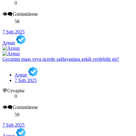
0
👁️‍🗨️Görüntüleme
58
7 Şub 2025
Argun
Geçimini maaş veya ücretle sağlayanlara zekât verilebilir mi?
Argun
7 Şub 2025
💬Cevaplar
0
👁️‍🗨️Görüntüleme
59
7 Şub 2025
Argun