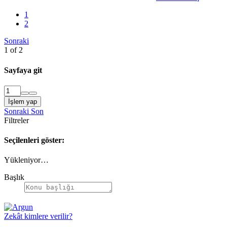
1
2
Sonraki
1 of 2
Sayfaya git
İşlem yap
Sonraki
Son
Filtreler
Seçilenleri göster:
Yükleniyor…
Başlık
Zekât kimlere verilir?