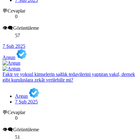
7 Şub 2025
💬Cevaplar
0
👁️‍🗨️Görüntüleme
57
7 Şub 2025
Argun
Fakir ve yoksul kimselerin sağlık tedavilerini yaptıran vakıf, dernek
gibi kuruluşlara zekât verilebilir mi?
Argun
7 Şub 2025
💬Cevaplar
0
👁️‍🗨️Görüntüleme
51