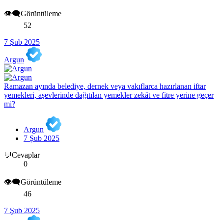
👁️‍🗨️Görüntüleme
52
7 Şub 2025
Argun
Ramazan ayında belediye, dernek veya vakıflarca hazırlanan iftar
yemekleri, aşevlerinde dağıtılan yemekler zekât ve fitre yerine geçer
mi?
Argun
7 Şub 2025
💬Cevaplar
0
👁️‍🗨️Görüntüleme
46
7 Şub 2025