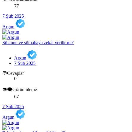
77
7 Şub 2025
Argun
Sütanne ve sütbabaya zekât verilir mi?
Argun
7 Şub 2025
💬Cevaplar
0
👁️‍🗨️Görüntüleme
67
7 Şub 2025
Argun