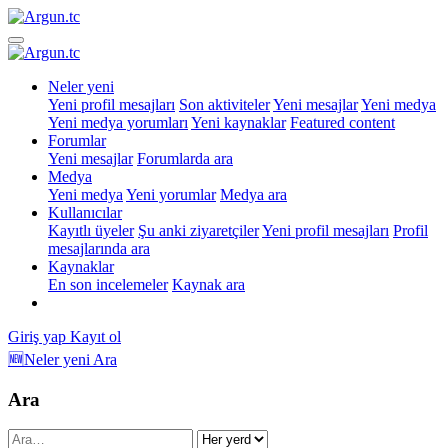
Neler yeni
Yeni profil mesajları
Son aktiviteler
Yeni mesajlar
Yeni medya
Yeni medya yorumları
Yeni kaynaklar
Featured content
Forumlar
Yeni mesajlar
Forumlarda ara
Medya
Yeni medya
Yeni yorumlar
Medya ara
Kullanıcılar
Kayıtlı üyeler
Şu anki ziyaretçiler
Yeni profil mesajları
Profil
mesajlarında ara
Kaynaklar
En son incelemeler
Kaynak ara
Giriş yap
Kayıt ol
🆕Neler yeni
Ara
Ara