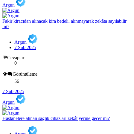
Argun
Fakir kiracıdan alınacak kira bedeli, alınmayarak zekâta sayılabilir
mi?
Argun
7 Şub 2025
💬Cevaplar
0
👁️‍🗨️Görüntüleme
56
7 Şub 2025
Argun
Hastanelere alınan sağlık cihazları zekât yerine geçer mi?
Argun