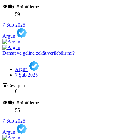
👁️‍🗨️Görüntüleme
59
7 Şub 2025
Argun
Damat ve geline zekât verilebilir mi?
Argun
7 Şub 2025
💬Cevaplar
0
👁️‍🗨️Görüntüleme
55
7 Şub 2025
Argun