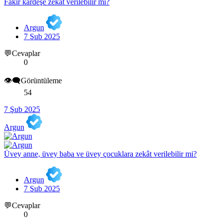
Fakir kardeşe zekât verilebilir mi?
Argun
7 Şub 2025
💬Cevaplar
0
👁️‍🗨️Görüntüleme
54
7 Şub 2025
Argun
Üvey anne, üvey baba ve üvey çocuklara zekât verilebilir mi?
Argun
7 Şub 2025
💬Cevaplar
0