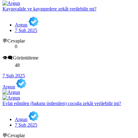
Kayınvalide ve kayınpedere zekât verilebilir mi?
Argun
7 Şub 2025
💬Cevaplar
0
👁️‍🗨️Görüntüleme
48
7 Şub 2025
Argun
Evlat edinilen (bakımı üstlenilen) çocuğa zekât verilebilir mi?
Argun
7 Şub 2025
💬Cevaplar