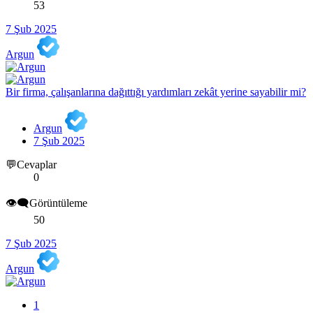
53
7 Şub 2025
Argun
Bir firma, çalışanlarına dağıttığı yardımları zekât yerine sayabilir mi?
Argun
7 Şub 2025
💬Cevaplar
0
👁️‍🗨️Görüntüleme
50
7 Şub 2025
Argun
1