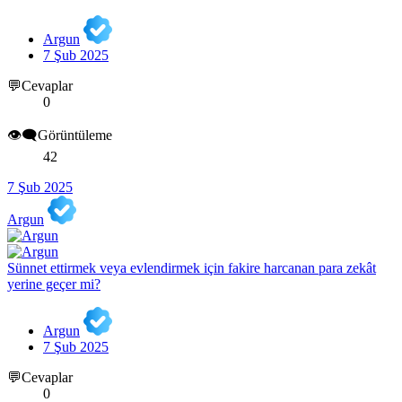
Argun
7 Şub 2025
💬Cevaplar
0
👁️‍🗨️Görüntüleme
42
7 Şub 2025
Argun
Sünnet ettirmek veya evlendirmek için fakire harcanan para zekât
yerine geçer mi?
Argun
7 Şub 2025
💬Cevaplar
0