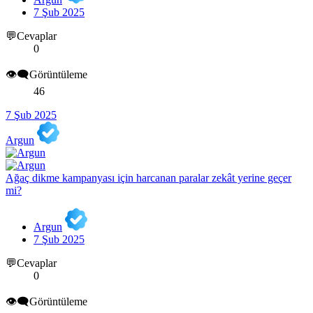
7 Şub 2025
💬Cevaplar
0
👁️‍🗨️Görüntüleme
46
7 Şub 2025
Argun
Ağaç dikme kampanyası için harcanan paralar zekât yerine geçer
mi?
Argun
7 Şub 2025
💬Cevaplar
0
👁️‍🗨️Görüntüleme