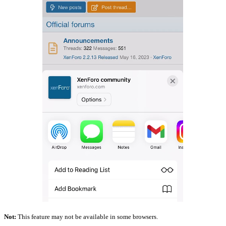
Not:
This feature may not be available in some browsers.