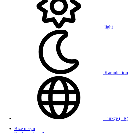
light
Karanlık ton
Türkçe (TR)
Bize ulaşın