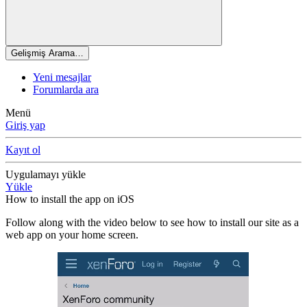
Gelişmiş Arama…
Yeni mesajlar
Forumlarda ara
Menü
Giriş yap
Kayıt ol
Uygulamayı yükle
Yükle
How to install the app on iOS
Follow along with the video below to see how to install our site as a
web app on your home screen.