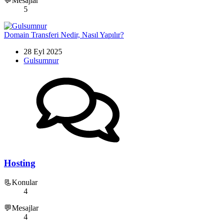
💬Mesajlar
5
Domain Transferi Nedir, Nasıl Yapılır?
28 Eyl 2025
Gulsumnur
Hosting
📃Konular
4
💬Mesajlar
4