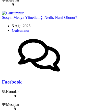
💬Mesajlar
9
Sosyal Medya Yöneticiliği Nedir, Nasıl Olunur?
5 Ağu 2025
Gulsumnur
Facebook
📃Konular
18
💬Mesajlar
18