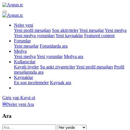
Neler yeni
Yeni profil mesajları
Son aktiviteler
Yeni mesajlar
Yeni medya
Yeni medya yorumları
Yeni kaynaklar
Featured content
Forumlar
Yeni mesajlar
Forumlarda ara
Medya
Yeni medya
Yeni yorumlar
Medya ara
Kullanıcılar
Kayıtlı üyeler
Şu anki ziyaretçiler
Yeni profil mesajları
Profil
mesajlarında ara
Kaynaklar
En son incelemeler
Kaynak ara
Giriş yap
Kayıt ol
🆕Neler yeni
Ara
Ara