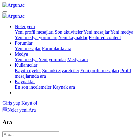
Neler yeni
Yeni profil mesajları
Son aktiviteler
Yeni mesajlar
Yeni medya
Yeni medya yorumları
Yeni kaynaklar
Featured content
Forumlar
Yeni mesajlar
Forumlarda ara
Medya
Yeni medya
Yeni yorumlar
Medya ara
Kullanıcılar
Kayıtlı üyeler
Şu anki ziyaretçiler
Yeni profil mesajları
Profil
mesajlarında ara
Kaynaklar
En son incelemeler
Kaynak ara
Giriş yap
Kayıt ol
🆕Neler yeni
Ara
Ara