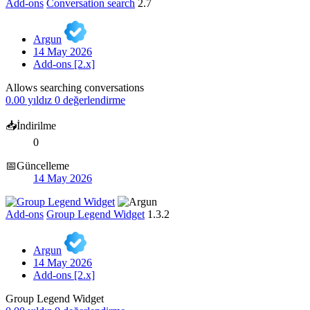
Add-ons
Conversation search
2.7
Argun
14 May 2026
Add-ons [2.x]
Allows searching conversations
0.00 yıldız
0 değerlendirme
📥İndirilme
0
📅Güncelleme
14 May 2026
Add-ons
Group Legend Widget
1.3.2
Argun
14 May 2026
Add-ons [2.x]
Group Legend Widget