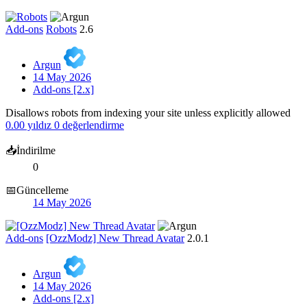
Add-ons
Robots
2.6
Argun
14 May 2026
Add-ons [2.x]
Disallows robots from indexing your site unless explicitly allowed
0.00 yıldız
0 değerlendirme
📥İndirilme
0
📅Güncelleme
14 May 2026
Add-ons
[OzzModz] New Thread Avatar
2.0.1
Argun
14 May 2026
Add-ons [2.x]