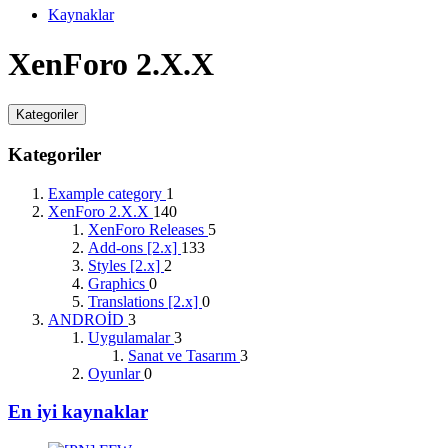
Kaynaklar
XenForo 2.X.X
Kategoriler
Kategoriler
Example category
1
XenForo 2.X.X
140
XenForo Releases
5
Add-ons [2.x]
133
Styles [2.x]
2
Graphics
0
Translations [2.x]
0
ANDROİD
3
Uygulamalar
3
Sanat ve Tasarım
3
Oyunlar
0
En iyi kaynaklar