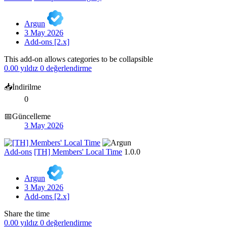
Argun
3 May 2026
Add-ons [2.x]
This add-on allows categories to be collapsible
0.00 yıldız
0 değerlendirme
📥İndirilme
0
📅Güncelleme
3 May 2026
Add-ons
[TH] Members' Local Time
1.0.0
Argun
3 May 2026
Add-ons [2.x]
Share the time
0.00 yıldız
0 değerlendirme