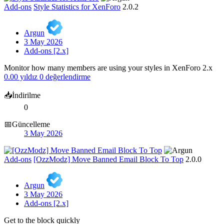
Add-ons
Style Statistics for XenForo
2.0.2
Argun
3 May 2026
Add-ons [2.x]
Monitor how many members are using your styles in XenForo 2.x
0.00 yıldız
0 değerlendirme
📥İndirilme
0
📅Güncelleme
3 May 2026
Add-ons
[OzzModz] Move Banned Email Block To Top
2.0.0
Argun
3 May 2026
Add-ons [2.x]
Get to the block quickly