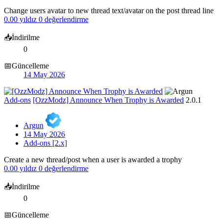
Change users avatar to new thread text/avatar on the post thread line
0.00 yıldız
0 değerlendirme
📥İndirilme
0
📅Güncelleme
14 May 2026
Add-ons
[OzzModz] Announce When Trophy is Awarded
2.0.1
Argun
14 May 2026
Add-ons [2.x]
Create a new thread/post when a user is awarded a trophy
0.00 yıldız
0 değerlendirme
📥İndirilme
0
📅Güncelleme