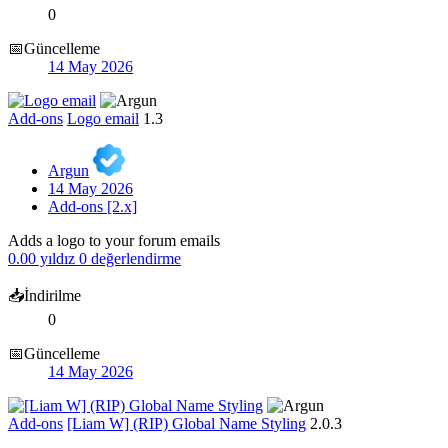
0
📅Güncelleme
14 May 2026
Add-ons
Logo email
1.3
Argun
14 May 2026
Add-ons [2.x]
Adds a logo to your forum emails
0.00 yıldız
0 değerlendirme
📥İndirilme
0
📅Güncelleme
14 May 2026
Add-ons
[Liam W] (RIP) Global Name Styling
2.0.3