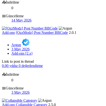
📥İndirilme
0
📅Güncelleme
14 May 2026
Add-ons
[OzzModz] Post Number BBCode
2.0.1
Argun
3 May 2026
Add-ons [2.x]
Link to post in thread
0.00 yıldız
0 değerlendirme
📥İndirilme
0
📅Güncelleme
3 May 2026
Add-ons
Collapsible Category
2.5.0