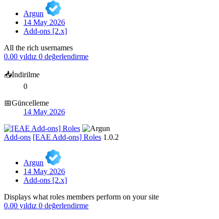
Argun
14 May 2026
Add-ons [2.x]
All the rich usernames
0.00 yıldız
0 değerlendirme
📥İndirilme
0
📅Güncelleme
14 May 2026
Add-ons
[EAE Add-ons] Roles
1.0.2
Argun
14 May 2026
Add-ons [2.x]
Displays what roles members perform on your site
0.00 yıldız
0 değerlendirme