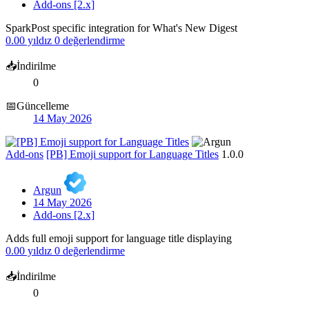
Add-ons [2.x]
SparkPost specific integration for What's New Digest
0.00 yıldız
0 değerlendirme
📥İndirilme
0
📅Güncelleme
14 May 2026
Add-ons
[PB] Emoji support for Language Titles
1.0.0
Argun
14 May 2026
Add-ons [2.x]
Adds full emoji support for language title displaying
0.00 yıldız
0 değerlendirme
📥İndirilme
0