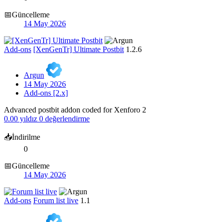
📅Güncelleme
14 May 2026
Add-ons
[XenGenTr] Ultimate Postbit
1.2.6
Argun
14 May 2026
Add-ons [2.x]
Advanced postbit addon coded for Xenforo 2
0.00 yıldız
0 değerlendirme
📥İndirilme
0
📅Güncelleme
14 May 2026
Add-ons
Forum list live
1.1