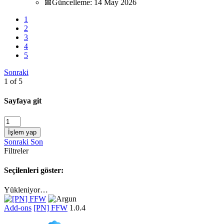
📅Güncelleme:
14 May 2026
1
2
3
4
5
Sonraki
1 of 5
Sayfaya git
İşlem yap
Sonraki
Son
Filtreler
Seçilenleri göster:
Yükleniyor…
Add-ons
[PN] FFW
1.0.4