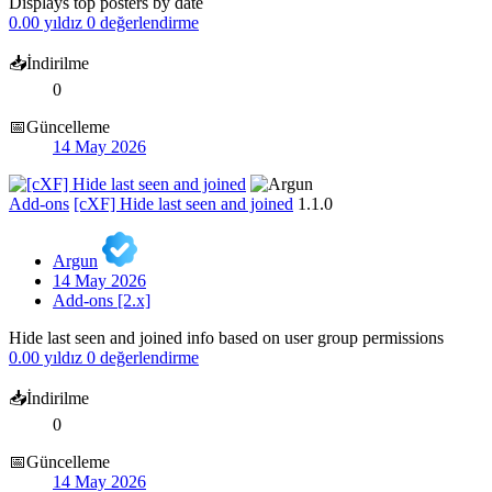
Displays top posters by date
0.00 yıldız
0 değerlendirme
📥İndirilme
0
📅Güncelleme
14 May 2026
Add-ons
[cXF] Hide last seen and joined
1.1.0
Argun
14 May 2026
Add-ons [2.x]
Hide last seen and joined info based on user group permissions
0.00 yıldız
0 değerlendirme
📥İndirilme
0
📅Güncelleme
14 May 2026