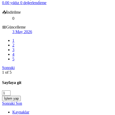
0.00 yıldız
0 değerlendirme
📥İndirilme
0
📅Güncelleme
3 May 2026
1
2
3
4
5
Sonraki
1 of 5
Sayfaya git
İşlem yap
Sonraki
Son
Kaynaklar