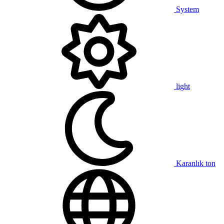
System
light
Karanlık ton