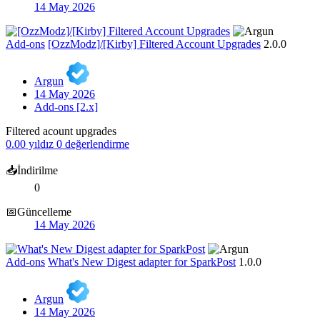
14 May 2026
Add-ons
[OzzModz]/[Kirby] Filtered Account Upgrades
2.0.0
Argun
14 May 2026
Add-ons [2.x]
Filtered acount upgrades
0.00 yıldız
0 değerlendirme
📥İndirilme
0
📅Güncelleme
14 May 2026
Add-ons
What's New Digest adapter for SparkPost
1.0.0
Argun
14 May 2026