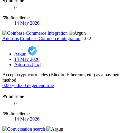
📥İndirilme
0
📅Güncelleme
14 May 2026
Add-ons
Coinbase Commerce Integration
1.0.2
Argun
14 May 2026
Add-ons [2.x]
Accept cryptocurrencies (Bitcoin, Ethereum, etc.) as a payment
method
0.00 yıldız
0 değerlendirme
📥İndirilme
0
📅Güncelleme
14 May 2026