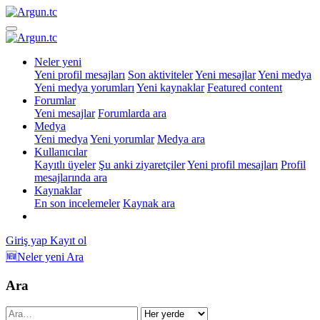
Neler yeni
Yeni profil mesajları
Son aktiviteler
Yeni mesajlar
Yeni medya
Yeni medya yorumları
Yeni kaynaklar
Featured content
Forumlar
Yeni mesajlar
Forumlarda ara
Medya
Yeni medya
Yeni yorumlar
Medya ara
Kullanıcılar
Kayıtlı üyeler
Şu anki ziyaretçiler
Yeni profil mesajları
Profil
mesajlarında ara
Kaynaklar
En son incelemeler
Kaynak ara
Giriş yap
Kayıt ol
🆕Neler yeni
Ara
Ara