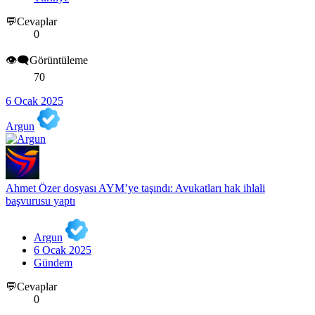
💬Cevaplar
0
👁️‍🗨️Görüntüleme
70
6 Ocak 2025
Argun
Ahmet Özer dosyası AYM’ye taşındı: Avukatları hak ihlali
başvurusu yaptı
Argun
6 Ocak 2025
Gündem
💬Cevaplar
0