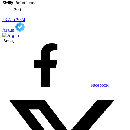
👁️‍🗨️Görüntüleme
209
23 Ara 2024
Argun
Paylaş:
Facebook