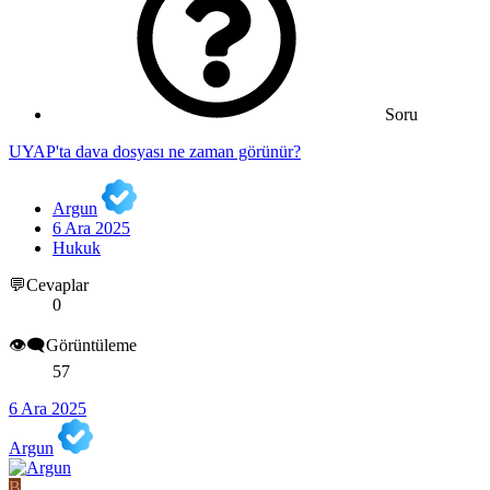
Soru
UYAP'ta dava dosyası ne zaman görünür?
Argun
6 Ara 2025
Hukuk
💬Cevaplar
0
👁️‍🗨️Görüntüleme
57
6 Ara 2025
Argun
B