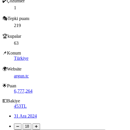
✔️Çözümler
1
🎭Tepki puanı
219
🏆kupalar
63
📌Konum
Türkiye
🌍Website
argun.tc
🌟Puan
6,777,264
💵Bakiye
453TL
31 Ara 2024
➖
18
➕