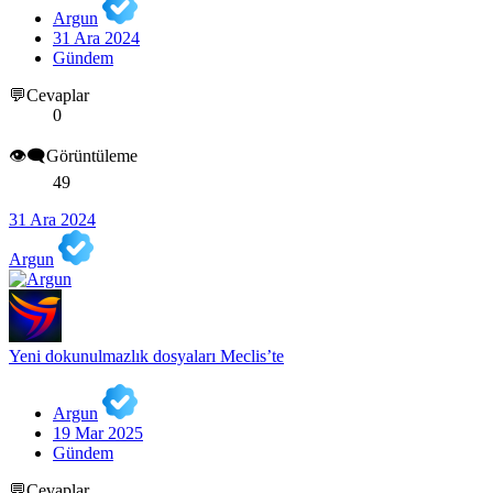
Argun
31 Ara 2024
Gündem
💬Cevaplar
0
👁️‍🗨️Görüntüleme
49
31 Ara 2024
Argun
Yeni dokunulmazlık dosyaları Meclis’te
Argun
19 Mar 2025
Gündem
💬Cevaplar