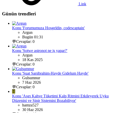
Link
Günün trendleri
Konu 'Forumumuza Hoşgeldin, codescaptain'
Argun
Bugün 01:31
💬Cevaplar: 0
Konu 'Sotwe astronot ne iş yapar?'
Argun
18 Kas 2025
💬Cevaplar: 0
Konu 'Suat Sarıibrahim-Hayde Gidelum Hayde'
Gulsumnur
7 Haz 2026
💬Cevaplar: 0
H
Konu 'Aşırı Kahve Tüketimi Kalp Ritmini Etkileyerek Uyku
Düzenini ve Sinir Sistemini Bozabiliyor'
hamza527
30 Haz 2026