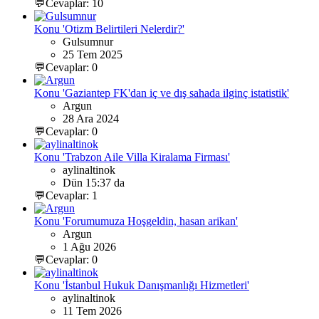
💬Cevaplar: 10
Konu 'Otizm Belirtileri Nelerdir?'
Gulsumnur
25 Tem 2025
💬Cevaplar: 0
Konu 'Gaziantep FK'dan iç ve dış sahada ilginç istatistik'
Argun
28 Ara 2024
💬Cevaplar: 0
Konu 'Trabzon Aile Villa Kiralama Firması'
aylinaltinok
Dün 15:37 da
💬Cevaplar: 1
Konu 'Forumumuza Hoşgeldin, hasan arikan'
Argun
1 Ağu 2026
💬Cevaplar: 0
Konu 'İstanbul Hukuk Danışmanlığı Hizmetleri'
aylinaltinok
11 Tem 2026