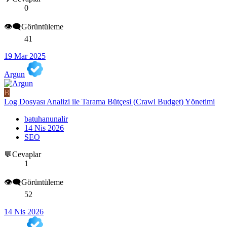
0
👁️‍🗨️Görüntüleme
41
19 Mar 2025
Argun
B
Log Dosyası Analizi ile Tarama Bütçesi (Crawl Budget) Yönetimi
batuhanunalir
14 Nis 2026
SEO
💬Cevaplar
1
👁️‍🗨️Görüntüleme
52
14 Nis 2026