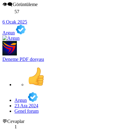
👁️‍🗨️Görüntüleme
57
6 Ocak 2025
Argun
Deneme PDF dosyası
Argun
23 Ara 2024
Genel forum
💬Cevaplar
1