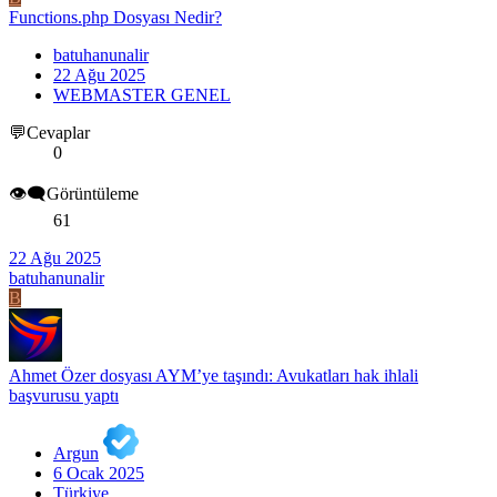
Functions.php Dosyası Nedir?
batuhanunalir
22 Ağu 2025
WEBMASTER GENEL
💬Cevaplar
0
👁️‍🗨️Görüntüleme
61
22 Ağu 2025
batuhanunalir
B
Ahmet Özer dosyası AYM’ye taşındı: Avukatları hak ihlali
başvurusu yaptı
Argun
6 Ocak 2025
Türkiye