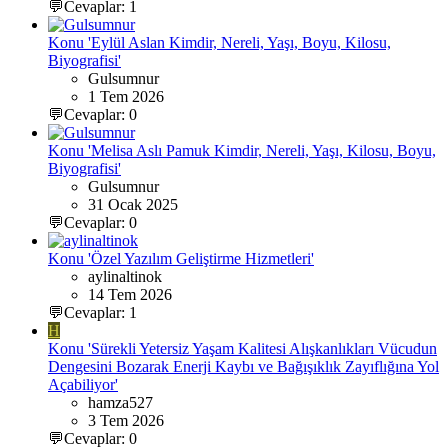
💬Cevaplar: 1
Konu 'Eylül Aslan Kimdir, Nereli, Yaşı, Boyu, Kilosu,
Biyografisi'
Gulsumnur
1 Tem 2026
💬Cevaplar: 0
Konu 'Melisa Aslı Pamuk Kimdir, Nereli, Yaşı, Kilosu, Boyu,
Biyografisi'
Gulsumnur
31 Ocak 2025
💬Cevaplar: 0
Konu 'Özel Yazılım Geliştirme Hizmetleri'
aylinaltinok
14 Tem 2026
💬Cevaplar: 1
H
Konu 'Sürekli Yetersiz Yaşam Kalitesi Alışkanlıkları Vücudun
Dengesini Bozarak Enerji Kaybı ve Bağışıklık Zayıflığına Yol
Açabiliyor'
hamza527
3 Tem 2026
💬Cevaplar: 0