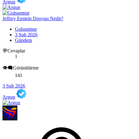
Argun
Jeffrey Epstein Dosyası Nedir?
Gulsumnur
3 Şub 2026
Gündem
💬Cevaplar
1
👁️‍🗨️Görüntüleme
141
3 Şub 2026
Argun