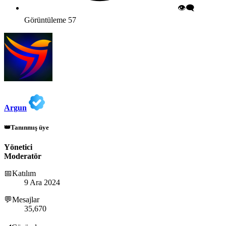
👁️‍🗨️
Görüntüleme
57
Argun
👑Tanınmış üye
Yönetici
Moderatör
📅Katılım
9 Ara 2024
💬Mesajlar
35,670