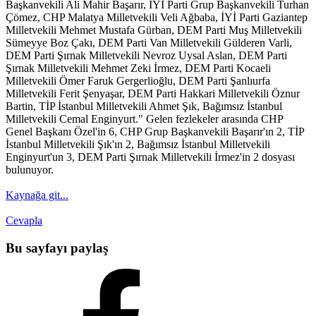
Başkanvekili Ali Mahir Başarır, İYİ Parti Grup Başkanvekili Turhan
Çömez, CHP Malatya Milletvekili Veli Ağbaba, İYİ Parti Gaziantep
Milletvekili Mehmet Mustafa Gürban, DEM Parti Muş Milletvekili
Sümeyye Boz Çakı, DEM Parti Van Milletvekili Gülderen Varli,
DEM Parti Şırnak Milletvekili Nevroz Uysal Aslan, DEM Parti
Şırnak Milletvekili Mehmet Zeki İrmez, DEM Parti Kocaeli
Milletvekili Ömer Faruk Gergerlioğlu, DEM Parti Şanlıurfa
Milletvekili Ferit Şenyaşar, DEM Parti Hakkari Milletvekili Öznur
Bartin, TİP İstanbul Milletvekili Ahmet Şık, Bağımsız İstanbul
Milletvekili Cemal Enginyurt." Gelen fezlekeler arasında CHP
Genel Başkanı Özel'in 6, CHP Grup Başkanvekili Başarır'ın 2, TİP
İstanbul Milletvekili Şık'ın 2, Bağımsız İstanbul Milletvekili
Enginyurt'un 3, DEM Parti Şırnak Milletvekili İrmez'in 2 dosyası
bulunuyor.
Kaynağa git...
Cevapla
Bu sayfayı paylaş