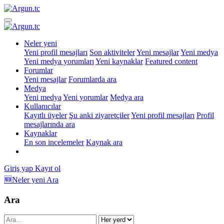
Neler yeni
Yeni profil mesajları
Son aktiviteler
Yeni mesajlar
Yeni medya
Yeni medya yorumları
Yeni kaynaklar
Featured content
Forumlar
Yeni mesajlar
Forumlarda ara
Medya
Yeni medya
Yeni yorumlar
Medya ara
Kullanıcılar
Kayıtlı üyeler
Şu anki ziyaretçiler
Yeni profil mesajları
Profil
mesajlarında ara
Kaynaklar
En son incelemeler
Kaynak ara
Giriş yap
Kayıt ol
🆕Neler yeni
Ara
Ara