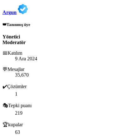
Argun
👑Tanınmış üye
Yönetici
Moderatör
📅Katılım
9 Ara 2024
💬Mesajlar
35,670
✔️Çözümler
1
🎭Tepki puanı
219
🏆kupalar
63