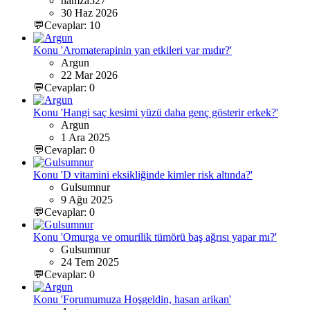
hamza527
30 Haz 2026
💬Cevaplar: 10
Konu 'Aromaterapinin yan etkileri var mıdır?'
Argun
22 Mar 2026
💬Cevaplar: 0
Konu 'Hangi saç kesimi yüzü daha genç gösterir erkek?'
Argun
1 Ara 2025
💬Cevaplar: 0
Konu 'D vitamini eksikliğinde kimler risk altında?'
Gulsumnur
9 Ağu 2025
💬Cevaplar: 0
Konu 'Omurga ve omurilik tümörü baş ağrısı yapar mı?'
Gulsumnur
24 Tem 2025
💬Cevaplar: 0
Konu 'Forumumuza Hoşgeldin, hasan arikan'