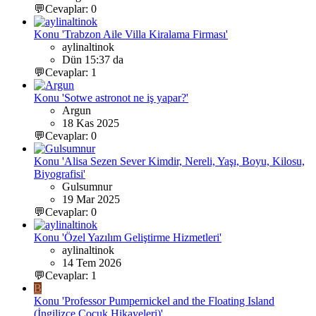
💬Cevaplar: 0
Konu 'Trabzon Aile Villa Kiralama Firması'
aylinaltinok
Dün 15:37 da
💬Cevaplar: 1
Konu 'Sotwe astronot ne iş yapar?'
Argun
18 Kas 2025
💬Cevaplar: 0
Konu 'Alisa Sezen Sever Kimdir, Nereli, Yaşı, Boyu, Kilosu,
Biyografisi'
Gulsumnur
19 Mar 2025
💬Cevaplar: 0
Konu 'Özel Yazılım Geliştirme Hizmetleri'
aylinaltinok
14 Tem 2026
💬Cevaplar: 1
B
Konu 'Professor Pumpernickel and the Floating Island
(İngilizce Çocuk Hikayeleri)'