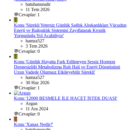
batuhanunalir
11 Tem 2026
💬Cevaplar: 1
H
Konu 'Sürekli Yetersiz Günlük Sağlık Alışkanlıkları Vücudun
Enerji ve Bağışıklık Sistemini Zayıflatarak Kronik
Yorgunluğa Yol Açabiliyor'
hamza527
3 Tem 2026
💬Cevaplar: 0
H
Konu 'Günlük Hayatta Fark Edilmeyen Sessiz Hormon
Dengesizliği Metabolizma Ruh Hali ve Enerji Döngüsünü
Uzun Vadede Olumsuz Etkileyebilir Sürekli'
hamza527
30 Haz 2026
💬Cevaplar: 1
Konu '12000 BESMELE İLE HACET İSTEK DUASI'
Argun
11 Ara 2024
💬Cevaplar: 0
B
Konu 'Xanax Nedir?'
batuhanunalir