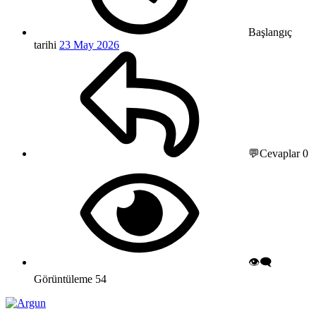
Başlangıç
tarihi
23 May 2026
💬Cevaplar
0
👁️‍🗨️
Görüntüleme
54