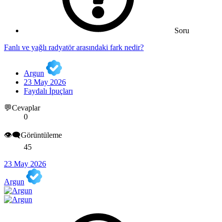
Soru
Fanlı ve yağlı radyatör arasındaki fark nedir?
Argun
23 May 2026
Faydalı İpuçları
💬Cevaplar
0
👁️‍🗨️Görüntüleme
45
23 May 2026
Argun