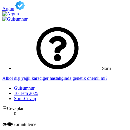
Argun
Soru
Alkol dışı yağlı karaciğer hastalığında genetik önemli mi?
Gulsumnur
10 Tem 2025
Soru-Cevap
💬Cevaplar
0
👁️‍🗨️Görüntüleme