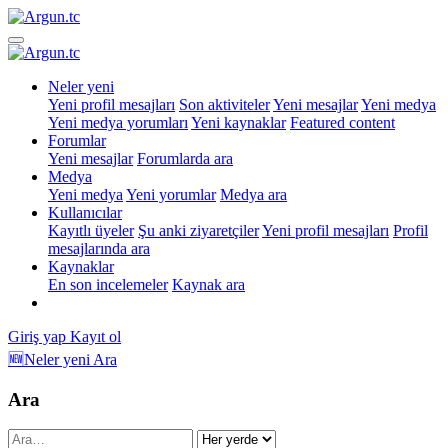
Neler yeni
Yeni profil mesajları
Son aktiviteler
Yeni mesajlar
Yeni medya
Yeni medya yorumları
Yeni kaynaklar
Featured content
Forumlar
Yeni mesajlar
Forumlarda ara
Medya
Yeni medya
Yeni yorumlar
Medya ara
Kullanıcılar
Kayıtlı üyeler
Şu anki ziyaretçiler
Yeni profil mesajları
Profil
mesajlarında ara
Kaynaklar
En son incelemeler
Kaynak ara
Giriş yap
Kayıt ol
🆕Neler yeni
Ara
Ara