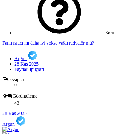
Soru
Fanlı ısıtıcı mı daha iyi yoksa yağlı radyatör mü?
Argun
28 Kas 2025
Faydalı İpuçları
💬Cevaplar
0
👁️‍🗨️Görüntüleme
43
28 Kas 2025
Argun