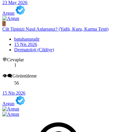
23 May 2026
Argun
B
Cilt Tipinizi Nasıl Anlarsınız? (Yağlı, Kuru, Karma Testi)
batuhanunalir
15 Nis 2026
Dermatoloji (Cildiye)
💬Cevaplar
1
👁️‍🗨️Görüntüleme
56
15 Nis 2026
Argun