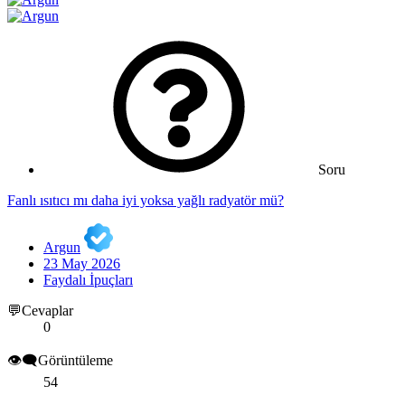
Soru
Fanlı ısıtıcı mı daha iyi yoksa yağlı radyatör mü?
Argun
23 May 2026
Faydalı İpuçları
💬Cevaplar
0
👁️‍🗨️Görüntüleme
54