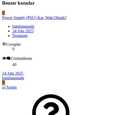
Benzer konular
B
Power Supply (PSU) Kaç Watt Olmalı?
batuhanunalir
24 Ağu 2025
Donanım
💬Cevaplar
0
👁️‍🗨️Görüntüleme
40
24 Ağu 2025
batuhanunalir
B