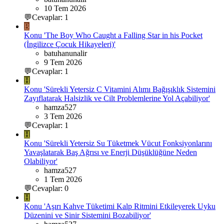
10 Tem 2026
💬Cevaplar: 1
B
Konu 'The Boy Who Caught a Falling Star in his Pocket
(İngilizce Çocuk Hikayeleri)'
batuhanunalir
9 Tem 2026
💬Cevaplar: 1
H
Konu 'Sürekli Yetersiz C Vitamini Alımı Bağışıklık Sistemini
Zayıflatarak Halsizlik ve Cilt Problemlerine Yol Açabiliyor'
hamza527
3 Tem 2026
💬Cevaplar: 1
H
Konu 'Sürekli Yetersiz Su Tüketmek Vücut Fonksiyonlarını
Yavaşlatarak Baş Ağrısı ve Enerji Düşüklüğüne Neden
Olabiliyor'
hamza527
1 Tem 2026
💬Cevaplar: 0
H
Konu 'Aşırı Kahve Tüketimi Kalp Ritmini Etkileyerek Uyku
Düzenini ve Sinir Sistemini Bozabiliyor'