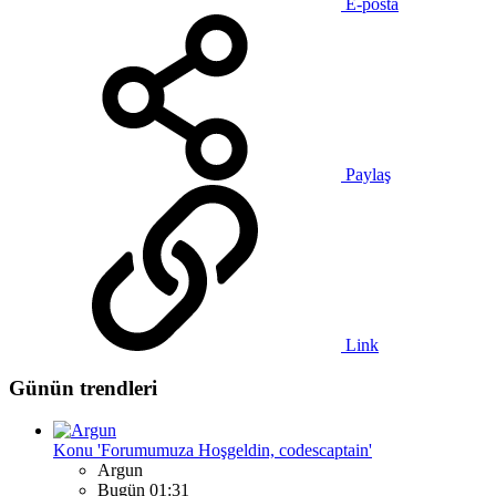
E-posta
Paylaş
Link
Günün trendleri
Konu 'Forumumuza Hoşgeldin, codescaptain'
Argun
Bugün 01:31