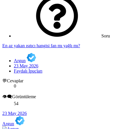
Soru
En az yakan ısıtıcı hangisi fan mı yağlı mı?
Argun
23 May 2026
Faydalı İpuçları
💬Cevaplar
0
👁️‍🗨️Görüntüleme
54
23 May 2026
Argun