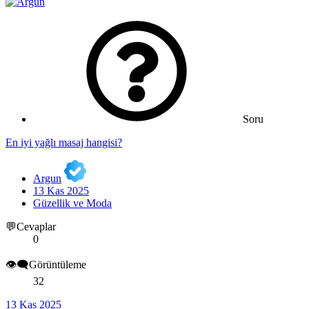
Soru
En iyi yağlı masaj hangisi?
Argun
13 Kas 2025
Güzellik ve Moda
💬Cevaplar
0
👁️‍🗨️Görüntüleme
32
13 Kas 2025