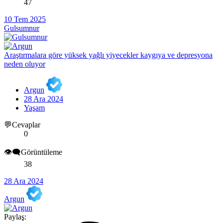
47
10 Tem 2025
Gulsumnur
Araştırmalara göre yüksek yağlı yiyecekler kaygıya ve depresyona
neden oluyor
Argun
28 Ara 2024
Yaşam
💬Cevaplar
0
👁️‍🗨️Görüntüleme
38
28 Ara 2024
Argun
Paylaş: