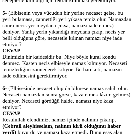
sebeplerle kılındığı için tekrar kılınması gerekmiyor.
5-
(Elbisenin veya vücudun bir yerine necaset gelse, bu
yeri bulamasa, zannettiği yeri yıkasa temiz olur. Namazdan
sonra necis yer meydana çıksa, namazı iade etmez)
deniyor. Yanlış yerin yıkandığı meydana çıkıp, necis yer
belli olduğuna göre, necasetle kılınan namazı niye iade
etmiyor?
CEVAP
Dinimizin bir kaidesidir bu. Niye böyle kural kondu
denmez. Kasten necis elbiseyle namaz kılmıyor. Necaseti
temizlediğini zannederek kılıyor. Bu hareketi, namazın
iade edilmesini gerektirmiyor.
6-
(Elbisesinde necaset olup da bilmese namaz sahih olur.
Necaseti namazdan sonra görse, kaza etmek lâzım gelmez)
deniyor. Necaseti gördüğü halde, namazı niye kaza
etmiyor?
CEVAP
Resulullah efendimiz, namaz içinde nalınını çıkarıp,
(Cebrail aleyhisselam,
nalının kirli olduğunu haber
verdi)
buyurdu ve namazı kaza etmedi. Bunu esas alan