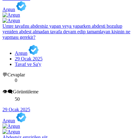
Argun
Umre tavafını abdestsiz yapan veya yaparken abdesti bozulup
yeniden abdest almadan tavafa devam edip tamamlayan kişinin ne
yapması gerekir?
Argun
29 Ocak 2025
Tavaf ve Sa'y
💬Cevaplar
0
👁️‍🗨️Görüntüleme
50
29 Ocak 2025
Argun
Abdestsiz emzirilen süt