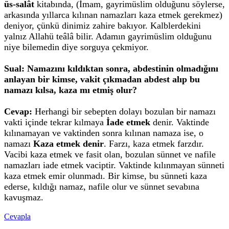
üs-salât
kitabında, (İmam, gayrimüslim olduğunu söylerse,
arkasında yıllarca kılınan namazları kaza etmek gerekmez)
deniyor, çünkü dinimiz zahire bakıyor. Kalblerdekini
yalnız Allahü teâlâ bilir. Adamın gayrimüslim olduğunu
niye bilemedin diye sorguya çekmiyor.
Sual: Namazını kıldıktan sonra, abdestinin olmadığını
anlayan bir kimse, vakit çıkmadan abdest alıp bu
namazı kılsa, kaza mı etmiş olur?
Cevap:
Herhangi bir sebepten dolayı bozulan bir namazı
vakti içinde tekrar kılmaya
İade etmek
denir. Vaktinde
kılınamayan ve vaktinden sonra kılınan namaza ise, o
namazı
Kaza etmek denir
. Farzı, kaza etmek farzdır.
Vacibi kaza etmek ve fasit olan, bozulan sünnet ve nafile
namazları iade etmek vaciptir. Vaktinde kılınmayan sünneti
kaza etmek emir olunmadı. Bir kimse, bu sünneti kaza
ederse, kıldığı namaz, nafile olur ve sünnet sevabına
kavuşmaz.
Cevapla