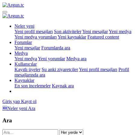
Neler yeni
Yeni profil mesajları
Son aktiviteler
Yeni mesajlar
Yeni medya
Yeni medya yorumları
Yeni kaynaklar
Featured content
Forumlar
Yeni mesajlar
Forumlarda ara
Medya
Yeni medya
Yeni yorumlar
Medya ara
Kullanıcılar
Kayıtlı üyeler
Şu anki ziyaretçiler
Yeni profil mesajları
Profil
mesajlarında ara
Kaynaklar
En son incelemeler
Kaynak ara
Giriş yap
Kayıt ol
🆕Neler yeni
Ara
Ara