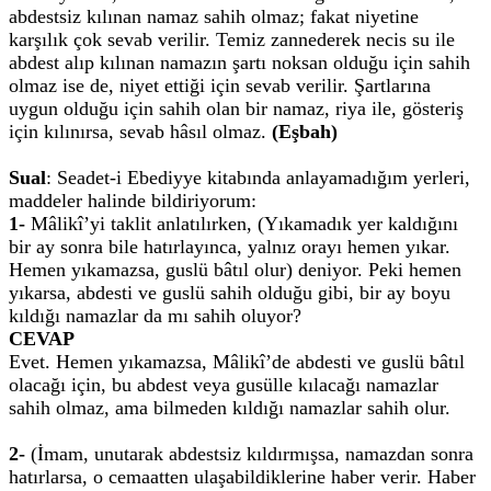
abdestsiz kılınan namaz sahih olmaz; fakat niyetine
karşılık çok sevab verilir. Temiz zannederek necis su ile
abdest alıp kılınan namazın şartı noksan olduğu için sahih
olmaz ise de, niyet ettiği için sevab verilir. Şartlarına
uygun olduğu için sahih olan bir namaz, riya ile, gösteriş
için kılınırsa, sevab hâsıl olmaz.
(Eşbah)
Sual
: Seadet-i Ebediyye kitabında anlayamadığım yerleri,
maddeler halinde bildiriyorum:
1-
Mâlikî’yi taklit anlatılırken, (Yıkamadık yer kaldığını
bir ay sonra bile hatırlayınca, yalnız orayı hemen yıkar.
Hemen yıkamazsa, guslü bâtıl olur) deniyor. Peki hemen
yıkarsa, abdesti ve guslü sahih olduğu gibi, bir ay boyu
kıldığı namazlar da mı sahih oluyor?
CEVAP
Evet. Hemen yıkamazsa, Mâlikî’de abdesti ve guslü bâtıl
olacağı için, bu abdest veya gusülle kılacağı namazlar
sahih olmaz, ama bilmeden kıldığı namazlar sahih olur.
2-
(İmam, unutarak abdestsiz kıldırmışsa, namazdan sonra
hatırlarsa, o cemaatten ulaşabildiklerine haber verir. Haber