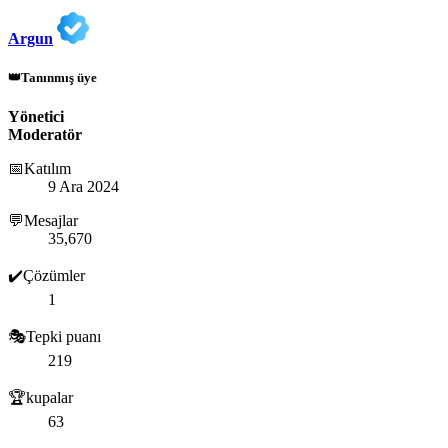
Argun
👑Tanınmış üye
Yönetici
Moderatör
📅Katılım
9 Ara 2024
💬Mesajlar
35,670
✔️Çözümler
1
🎭Tepki puanı
219
🏆kupalar
63