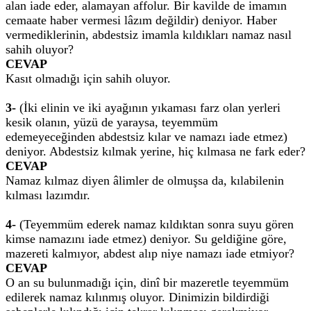
alan iade eder, alamayan affolur. Bir kavilde de imamın
cemaate haber vermesi lâzım değildir) deniyor. Haber
vermediklerinin, abdestsiz imamla kıldıkları namaz nasıl
sahih oluyor?
CEVAP
Kasıt olmadığı için sahih oluyor.
3-
(İki elinin ve iki ayağının yıkaması farz olan yerleri
kesik olanın, yüzü de yaraysa, teyemmüm
edemeyeceğinden abdestsiz kılar ve namazı iade etmez)
deniyor. Abdestsiz kılmak yerine, hiç kılmasa ne fark eder?
CEVAP
Namaz kılmaz diyen âlimler de olmuşsa da, kılabilenin
kılması lazımdır.
4-
(Teyemmüm ederek namaz kıldıktan sonra suyu gören
kimse namazını iade etmez) deniyor. Su geldiğine göre,
mazereti kalmıyor, abdest alıp niye namazı iade etmiyor?
CEVAP
O an su bulunmadığı için, dinî bir mazeretle teyemmüm
edilerek namaz kılınmış oluyor. Dinimizin bildirdiği