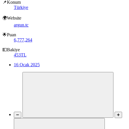
📌Konum
Türkiye
🌍Website
argun.tc
🌟Puan
6,777,264
💵Bakiye
453TL
16 Ocak 2025
➖
➕