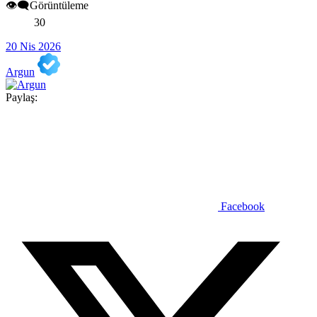
👁️‍🗨️Görüntüleme
30
20 Nis 2026
Argun
Paylaş:
Facebook