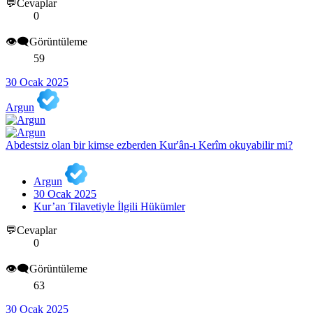
💬Cevaplar
0
👁️‍🗨️Görüntüleme
59
30 Ocak 2025
Argun
Abdestsiz olan bir kimse ezberden Kur'ân-ı Kerîm okuyabilir mi?
Argun
30 Ocak 2025
Kur’an Tilavetiyle İlgili Hükümler
💬Cevaplar
0
👁️‍🗨️Görüntüleme
63
30 Ocak 2025