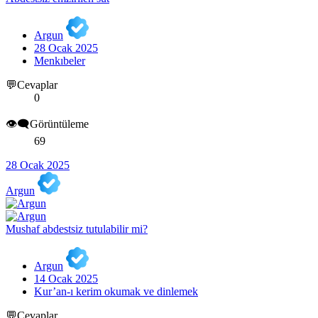
Argun
28 Ocak 2025
Menkıbeler
💬Cevaplar
0
👁️‍🗨️Görüntüleme
69
28 Ocak 2025
Argun
Mushaf abdestsiz tutulabilir mi?
Argun
14 Ocak 2025
Kur’an-ı kerim okumak ve dinlemek
💬Cevaplar