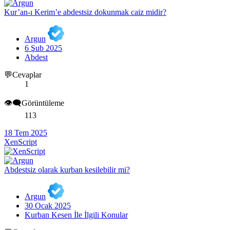
Kur’an-ı Kerim’e abdestsiz dokunmak caiz midir?
Argun
6 Şub 2025
Abdest
💬Cevaplar
1
👁️‍🗨️Görüntüleme
113
18 Tem 2025
XenScript
Abdestsiz olarak kurban kesilebilir mi?
Argun
30 Ocak 2025
Kurban Kesen İle İlgili Konular