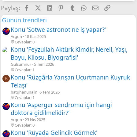
Facebook
X
LinkedIn
Pinterest
Tumblr
WhatsApp
E-posta
Link
Paylaş:
Günün trendleri
Konu 'Sotwe astronot ne iş yapar?'
Argun
18 Kas 2025
💬Cevaplar: 0
Konu 'Feyzullah Aktürk Kimdir, Nereli, Yaşı,
Boyu, Kilosu, Biyografisi'
Gulsumnur
5 Tem 2026
💬Cevaplar: 1
Konu 'Rüzgârla Yarışan Uçurtmanın Kuyruk
B
Telaşı'
batuhanunalir
6 Tem 2026
💬Cevaplar: 1
Konu 'Asperger sendromu için hangi
doktora gidilmelidir?'
Argun
23 Nis 2025
💬Cevaplar: 0
Konu 'Rüyada Gelincik Görmek'