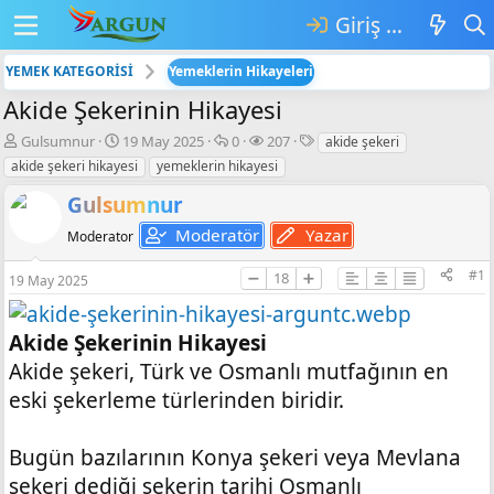
Giriş yap
YEMEK KATEGORİSİ
Yemeklerin Hikayeleri
Akide Şekerinin Hikayesi
K
B
💬
👁️‍🗨️
E
Gulsumnur
19 May 2025
0
207
akide şekeri
o
a
C
G
t
akide şekeri hikayesi
yemeklerin hikayesi
n
ş
e
ö
i
b
l
v
r
k
Gulsumnur
u
a
a
ü
e
Moderatör
Yazar
Moderator
y
n
p
n
t
u
g
l
t
l
#1
➖
18
➕
b
ı
a
ü
e
19 May 2025
a
ç
r
l
r
ş
t
e
l
a
m
Akide Şekerinin Hikayesi
a
r
e
Akide şekeri, Türk ve Osmanlı mutfağının en
t
i
eski şekerleme türlerinden biridir.
a
h
n
i
Bugün bazılarının Konya şekeri veya Mevlana
şekeri dediği şekerin tarihi Osmanlı