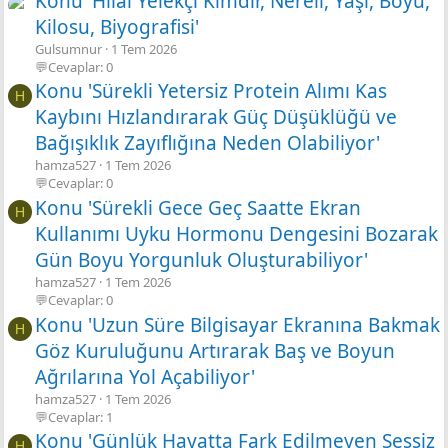
Konu 'Hilal Yelekçi Kimdir, Nereli, Yaşı, Boyu,
Kilosu, Biyografisi'
Gulsumnur
1 Tem 2026
💬Cevaplar: 0
Konu 'Sürekli Yetersiz Protein Alımı Kas
H
Kaybını Hızlandırarak Güç Düşüklüğü ve
Bağışıklık Zayıflığına Neden Olabiliyor'
hamza527
1 Tem 2026
💬Cevaplar: 0
Konu 'Sürekli Gece Geç Saatte Ekran
H
Kullanımı Uyku Hormonu Dengesini Bozarak
Gün Boyu Yorgunluk Oluşturabiliyor'
hamza527
1 Tem 2026
💬Cevaplar: 0
Konu 'Uzun Süre Bilgisayar Ekranına Bakmak
H
Göz Kuruluğunu Artırarak Baş ve Boyun
Ağrılarına Yol Açabiliyor'
hamza527
1 Tem 2026
💬Cevaplar: 1
Konu 'Günlük Hayatta Fark Edilmeyen Sessiz
H