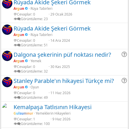
Rüyada Akide Şekeri Görmek
Gölgeli Yeşil limon
Argun
Rüya Tabirleri
💬Cevaplar
0
29 Ocak 2026
Shadow neon
👁️‍🗨️Görüntüleme
23
Rüyada Akide Şekeri Görmek
Argun
Rüya Tabirleri
💬Cevaplar
0
14 Ara 2024
👁️‍🗨️Görüntüleme
51
Dalgona şekerinin püf noktası nedir?
Argun
Yemek
💬Cevaplar
0
30 Kas 2025
r
👁️‍🗨️Görüntüleme
32
Stanley Parable'ın hikayesi Türkçe mi?
Argun
Oyun
💬Cevaplar
0
11 Haz 2026
r
👁️‍🗨️Görüntüleme
49
Kemalpaşa Tatlısının Hikayesi
Gulsumnur
Yemeklerin Hikayeleri
💬Cevaplar
1
9 Haz 2026
👁️‍🗨️Görüntüleme
100