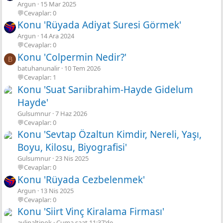
Argun
15 Mar 2025
💬Cevaplar: 0
Konu 'Rüyada Adiyat Suresi Görmek'
Argun
14 Ara 2024
💬Cevaplar: 0
Konu 'Colpermin Nedir?'
B
batuhanunalir
10 Tem 2026
💬Cevaplar: 1
Konu 'Suat Sarıibrahim-Hayde Gidelum
Hayde'
Gulsumnur
7 Haz 2026
💬Cevaplar: 0
Konu 'Sevtap Özaltun Kimdir, Nereli, Yaşı,
Boyu, Kilosu, Biyografisi'
Gulsumnur
23 Nis 2025
💬Cevaplar: 0
Konu 'Rüyada Cezbelenmek'
Argun
13 Nis 2025
💬Cevaplar: 0
Konu 'Siirt Vinç Kiralama Firması'
aylinaltinok
Cuma saat 11:37'de