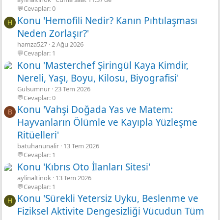
💬Cevaplar: 0
Konu 'Hemofili Nedir? Kanın Pıhtılaşması
H
Neden Zorlaşır?'
hamza527
2 Ağu 2026
💬Cevaplar: 1
Konu 'Masterchef Şiringül Kaya Kimdir,
Nereli, Yaşı, Boyu, Kilosu, Biyografisi'
Gulsumnur
23 Tem 2026
💬Cevaplar: 0
Konu 'Vahşi Doğada Yas ve Matem:
B
Hayvanların Ölümle ve Kayıpla Yüzleşme
Ritüelleri'
batuhanunalir
13 Tem 2026
💬Cevaplar: 1
Konu 'Kıbrıs Oto İlanları Sitesi'
aylinaltinok
13 Tem 2026
💬Cevaplar: 1
Konu 'Sürekli Yetersiz Uyku, Beslenme ve
H
Fiziksel Aktivite Dengesizliği Vücudun Tüm