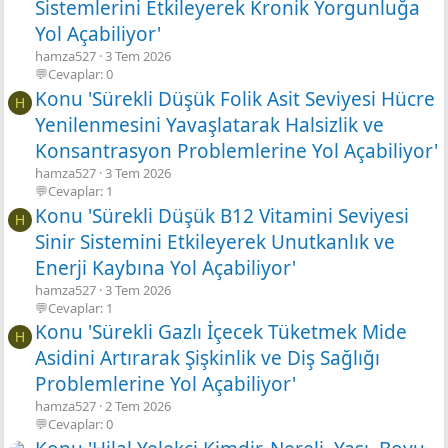
Sistemlerini Etkileyerek Kronik Yorgunluğa
Yol Açabiliyor'
hamza527
3 Tem 2026
💬Cevaplar: 0
Konu 'Sürekli Düşük Folik Asit Seviyesi Hücre
H
Yenilenmesini Yavaşlatarak Halsizlik ve
Konsantrasyon Problemlerine Yol Açabiliyor'
hamza527
3 Tem 2026
💬Cevaplar: 1
Konu 'Sürekli Düşük B12 Vitamini Seviyesi
H
Sinir Sistemini Etkileyerek Unutkanlık ve
Enerji Kaybına Yol Açabiliyor'
hamza527
3 Tem 2026
💬Cevaplar: 1
Konu 'Sürekli Gazlı İçecek Tüketmek Mide
H
Asidini Artırarak Şişkinlik ve Diş Sağlığı
Problemlerine Yol Açabiliyor'
hamza527
2 Tem 2026
💬Cevaplar: 0