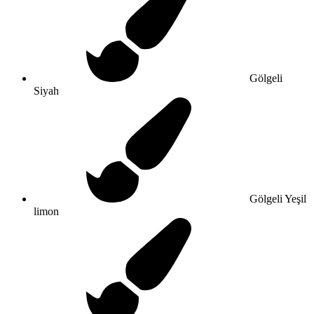
Gölgeli
Siyah
Gölgeli Yeşil
limon