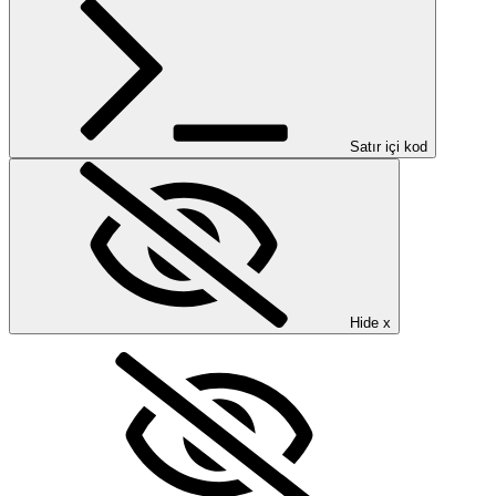
Satır içi kod
Hide x