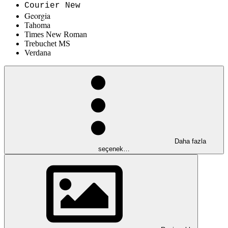
Courier New
Georgia
Tahoma
Times New Roman
Trebuchet MS
Verdana
Daha fazla
seçenek…