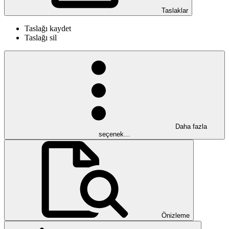
Taslaklar
Taslağı kaydet
Taslağı sil
Daha fazla
seçenek…
Önizleme