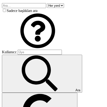
Sadece başlıkları ara
Kullanıcı:
Ara