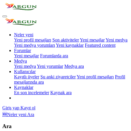
Neler yeni
Yeni profil mesajları
Son aktiviteler
Yeni mesajlar
Yeni medya
Yeni medya yorumları
Yeni kaynaklar
Featured content
Forumlar
Yeni mesajlar
Forumlarda ara
Medya
Yeni medya
Yeni yorumlar
Medya ara
Kullanıcılar
Kayıtlı üyeler
Şu anki ziyaretçiler
Yeni profil mesajları
Profil
mesajlarında ara
Kaynaklar
En son incelemeler
Kaynak ara
Giriş yap
Kayıt ol
🆕Neler yeni
Ara
Ara