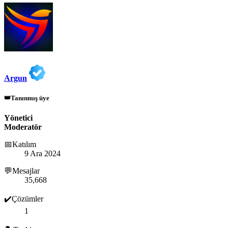
Argun
👑Tanınmış üye
Yönetici
Moderatör
📅Katılım
9 Ara 2024
💬Mesajlar
35,668
✔️Çözümler
1