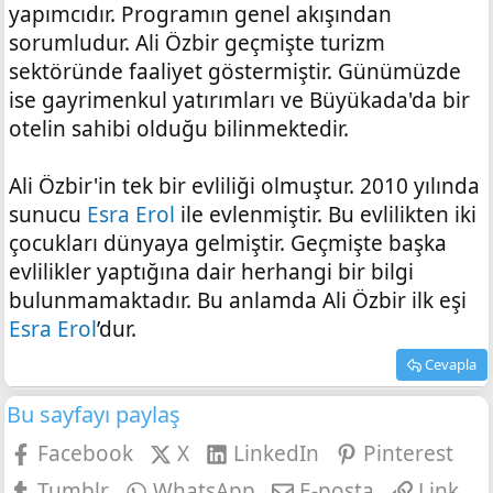
yapımcıdır. Programın genel akışından
sorumludur. Ali Özbir geçmişte turizm
sektöründe faaliyet göstermiştir. Günümüzde
ise gayrimenkul yatırımları ve Büyükada'da bir
otelin sahibi olduğu bilinmektedir.
Ali Özbir'in tek bir evliliği olmuştur. 2010 yılında
sunucu
Esra Erol
ile evlenmiştir. Bu evlilikten iki
çocukları dünyaya gelmiştir. Geçmişte başka
evlilikler yaptığına dair herhangi bir bilgi
bulunmamaktadır. Bu anlamda Ali Özbir ilk eşi
Esra Erol
’dur.
Cevapla
Bu sayfayı paylaş
Facebook
X
LinkedIn
Pinterest
Tumblr
WhatsApp
E-posta
Link