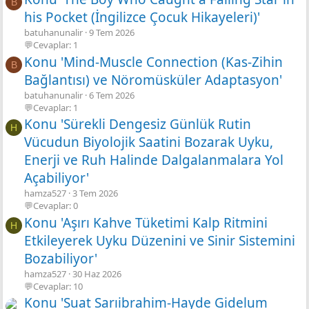
B
his Pocket (İngilizce Çocuk Hikayeleri)'
batuhanunalir
9 Tem 2026
💬Cevaplar: 1
Konu 'Mind-Muscle Connection (Kas-Zihin
B
Bağlantısı) ve Nöromüsküler Adaptasyon'
batuhanunalir
6 Tem 2026
💬Cevaplar: 1
Konu 'Sürekli Dengesiz Günlük Rutin
H
Vücudun Biyolojik Saatini Bozarak Uyku,
Enerji ve Ruh Halinde Dalgalanmalara Yol
Açabiliyor'
hamza527
3 Tem 2026
💬Cevaplar: 0
Konu 'Aşırı Kahve Tüketimi Kalp Ritmini
H
Etkileyerek Uyku Düzenini ve Sinir Sistemini
Bozabiliyor'
hamza527
30 Haz 2026
💬Cevaplar: 10
Konu 'Suat Sarıibrahim-Hayde Gidelum