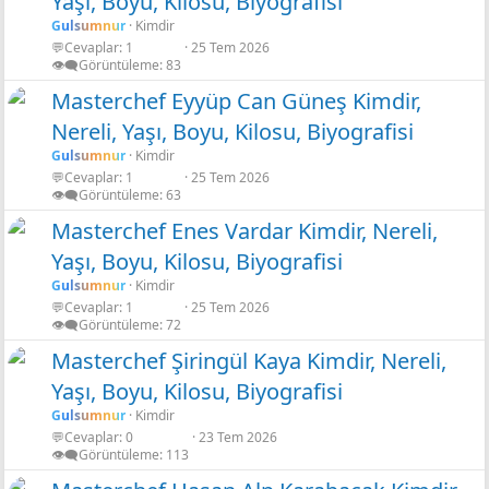
Yaşı, Boyu, Kilosu, Biyografisi
Shadow neon
Gulsumnur
Kimdir
💬Cevaplar
1
25 Tem 2026
👁️‍🗨️Görüntüleme
83
Masterchef Eyyüp Can Güneş Kimdir,
Nereli, Yaşı, Boyu, Kilosu, Biyografisi
Gulsumnur
Kimdir
💬Cevaplar
1
25 Tem 2026
👁️‍🗨️Görüntüleme
63
Masterchef Enes Vardar Kimdir, Nereli,
Yaşı, Boyu, Kilosu, Biyografisi
Gulsumnur
Kimdir
💬Cevaplar
1
25 Tem 2026
👁️‍🗨️Görüntüleme
72
Masterchef Şiringül Kaya Kimdir, Nereli,
Yaşı, Boyu, Kilosu, Biyografisi
Gulsumnur
Kimdir
💬Cevaplar
0
23 Tem 2026
👁️‍🗨️Görüntüleme
113