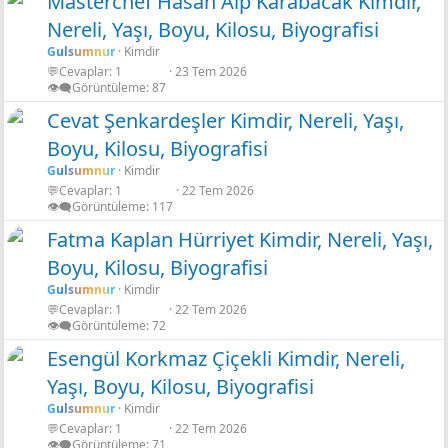
Masterchef Hasan Alp Karabacak Kimdir,
Nereli, Yaşı, Boyu, Kilosu, Biyografisi
Gulsumnur
Kimdir
💬Cevaplar
1
23 Tem 2026
👁️‍🗨️Görüntüleme
87
Cevat Şenkardeşler Kimdir, Nereli, Yaşı,
Boyu, Kilosu, Biyografisi
Gulsumnur
Kimdir
💬Cevaplar
1
22 Tem 2026
👁️‍🗨️Görüntüleme
117
Fatma Kaplan Hürriyet Kimdir, Nereli, Yaşı,
Boyu, Kilosu, Biyografisi
Gulsumnur
Kimdir
💬Cevaplar
1
22 Tem 2026
👁️‍🗨️Görüntüleme
72
Esengül Korkmaz Çiçekli Kimdir, Nereli,
Yaşı, Boyu, Kilosu, Biyografisi
Gulsumnur
Kimdir
💬Cevaplar
1
22 Tem 2026
👁️‍🗨️Görüntüleme
71