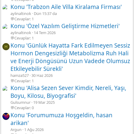
Konu 'Trabzon Aile Villa Kiralama Firması'
aylinaltinok
Dün 15:37 da
💬Cevaplar: 1
Konu 'Özel Yazılım Geliştirme Hizmetleri'
aylinaltinok
14 Tem 2026
💬Cevaplar: 1
Konu 'Günlük Hayatta Fark Edilmeyen Sessiz
H
Hormon Dengesizliği Metabolizma Ruh Hali
ve Enerji Döngüsünü Uzun Vadede Olumsuz
Etkileyebilir Sürekli'
hamza527
30 Haz 2026
💬Cevaplar: 1
Konu 'Alisa Sezen Sever Kimdir, Nereli, Yaşı,
Boyu, Kilosu, Biyografisi'
Gulsumnur
19 Mar 2025
💬Cevaplar: 0
Konu 'Forumumuza Hoşgeldin, hasan
arikan'
Argun
1 Ağu 2026