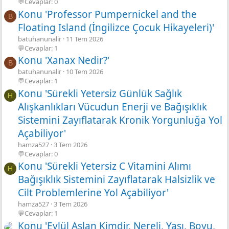
💬Cevaplar: 0
Konu 'Professor Pumpernickel and the
B
Floating Island (İngilizce Çocuk Hikayeleri)'
batuhanunalir
11 Tem 2026
💬Cevaplar: 1
Konu 'Xanax Nedir?'
B
batuhanunalir
10 Tem 2026
💬Cevaplar: 1
Konu 'Sürekli Yetersiz Günlük Sağlık
H
Alışkanlıkları Vücudun Enerji ve Bağışıklık
Sistemini Zayıflatarak Kronik Yorgunluğa Yol
Açabiliyor'
hamza527
3 Tem 2026
💬Cevaplar: 0
Konu 'Sürekli Yetersiz C Vitamini Alımı
H
Bağışıklık Sistemini Zayıflatarak Halsizlik ve
Cilt Problemlerine Yol Açabiliyor'
hamza527
3 Tem 2026
💬Cevaplar: 1
Konu 'Eylül Aslan Kimdir, Nereli, Yaşı, Boyu,