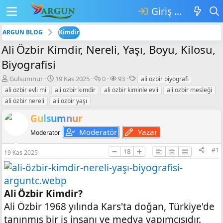
Giriş yap
ARGUN BLOG
Kimdir
Ali Özbir Kimdir, Nereli, Yaşı, Boyu, Kilosu,
Biyografisi
K
B
💬
👁️‍🗨️
E
Gulsumnur
19 Kas 2025
0
93
ali özbir biyografi
o
a
C
G
t
ali özbir evli mi
ali özbir kimdir
ali özbir kiminle evli
ali özbir mesleği
n
ş
e
ö
i
ali özbir nereli
ali özbir yaşı
b
l
v
r
k
u
a
a
ü
e
Gulsumnur
y
n
p
n
t
Moderatör
Yazar
u
g
l
t
l
Moderator
b
ı
a
ü
e
a
ç
r
l
r
#1
➖
18
➕
19 Kas 2025
ş
t
e
l
a
m
a
r
e
t
i
Ali Özbir Kimdir?
a
h
n
i
Ali Özbir 1968 yılında Kars'ta doğan, Türkiye'de
tanınmış bir iş insanı ve medya yapımcısıdır.