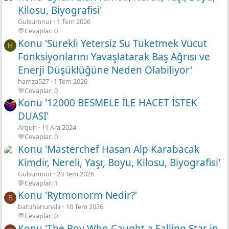
Kilosu, Biyografisi'
Gulsumnur
1 Tem 2026
💬Cevaplar: 0
Konu 'Sürekli Yetersiz Su Tüketmek Vücut
H
Fonksiyonlarını Yavaşlatarak Baş Ağrısı ve
Enerji Düşüklüğüne Neden Olabiliyor'
hamza527
1 Tem 2026
💬Cevaplar: 0
Konu '12000 BESMELE İLE HACET İSTEK
DUASI'
Argun
11 Ara 2024
💬Cevaplar: 0
Konu 'Masterchef Hasan Alp Karabacak
Kimdir, Nereli, Yaşı, Boyu, Kilosu, Biyografisi'
Gulsumnur
23 Tem 2026
💬Cevaplar: 1
Konu 'Rytmonorm Nedir?'
B
batuhanunalir
10 Tem 2026
💬Cevaplar: 0
Konu 'The Boy Who Caught a Falling Star in