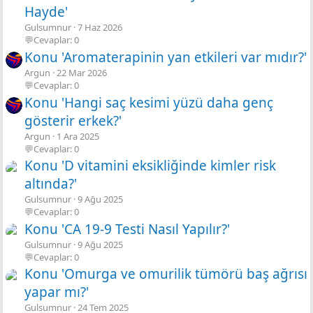
Hayde'
Gulsumnur
7 Haz 2026
💬Cevaplar: 0
Konu 'Aromaterapinin yan etkileri var mıdır?'
Argun
22 Mar 2026
💬Cevaplar: 0
Konu 'Hangi saç kesimi yüzü daha genç
gösterir erkek?'
Argun
1 Ara 2025
💬Cevaplar: 0
Konu 'D vitamini eksikliğinde kimler risk
altında?'
Gulsumnur
9 Ağu 2025
💬Cevaplar: 0
Konu 'CA 19-9 Testi Nasıl Yapılır?'
Gulsumnur
9 Ağu 2025
💬Cevaplar: 0
Konu 'Omurga ve omurilik tümörü baş ağrısı
yapar mı?'
Gulsumnur
24 Tem 2025