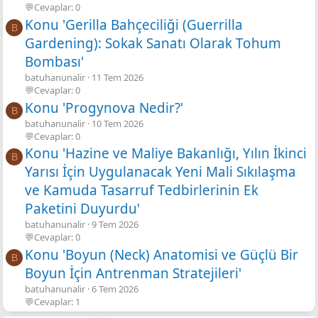
💬Cevaplar: 0
Konu 'Gerilla Bahçeciliği (Guerrilla
B
Gardening): Sokak Sanatı Olarak Tohum
Bombası'
batuhanunalir
11 Tem 2026
💬Cevaplar: 0
Konu 'Progynova Nedir?'
B
batuhanunalir
10 Tem 2026
💬Cevaplar: 0
Konu 'Hazine ve Maliye Bakanlığı, Yılın İkinci
B
Yarısı İçin Uygulanacak Yeni Mali Sıkılaşma
ve Kamuda Tasarruf Tedbirlerinin Ek
Paketini Duyurdu'
batuhanunalir
9 Tem 2026
💬Cevaplar: 0
Konu 'Boyun (Neck) Anatomisi ve Güçlü Bir
B
Boyun İçin Antrenman Stratejileri'
batuhanunalir
6 Tem 2026
💬Cevaplar: 1