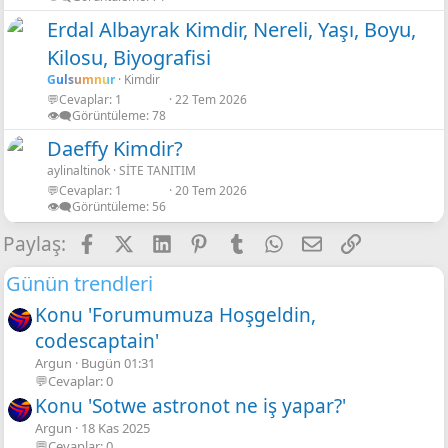
Erdal Albayrak Kimdir, Nereli, Yaşı, Boyu,
Kilosu, Biyografisi
Gulsumnur
Kimdir
💬Cevaplar
1
22 Tem 2026
👁️‍🗨️Görüntüleme
78
Daeffy Kimdir?
aylinaltinok
SİTE TANITIM
💬Cevaplar
1
20 Tem 2026
👁️‍🗨️Görüntüleme
56
Facebook
X
LinkedIn
Pinterest
Tumblr
WhatsApp
E-posta
Link
Paylaş:
Günün trendleri
Konu 'Forumumuza Hoşgeldin,
codescaptain'
Argun
Bugün 01:31
💬Cevaplar: 0
Konu 'Sotwe astronot ne iş yapar?'
Argun
18 Kas 2025
💬Cevaplar: 0