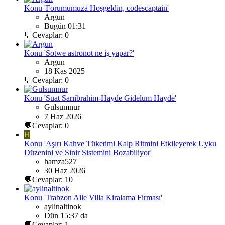
Konu 'Forumumuza Hoşgeldin, codescaptain'
Argun
Bugün 01:31
💬Cevaplar: 0
Konu 'Sotwe astronot ne iş yapar?'
Argun
18 Kas 2025
💬Cevaplar: 0
Konu 'Suat Sarıibrahim-Hayde Gidelum Hayde'
Gulsumnur
7 Haz 2026
💬Cevaplar: 0
H
Konu 'Aşırı Kahve Tüketimi Kalp Ritmini Etkileyerek Uyku
Düzenini ve Sinir Sistemini Bozabiliyor'
hamza527
30 Haz 2026
💬Cevaplar: 10
Konu 'Trabzon Aile Villa Kiralama Firması'
aylinaltinok
Dün 15:37 da
💬Cevaplar: 1