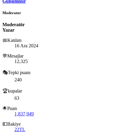
Gulsumnur
Moderator
Moderatör
Yazar
📅Katılım
16 Ara 2024
💬Mesajlar
12,325
🎭Tepki puanı
240
🏆kupalar
63
🌟Puan
1,837,949
💵Bakiye
22TL