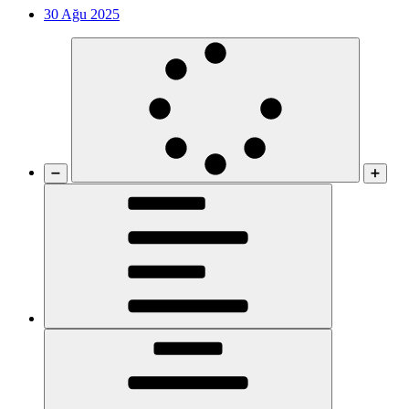
30 Ağu 2025
➖
➕