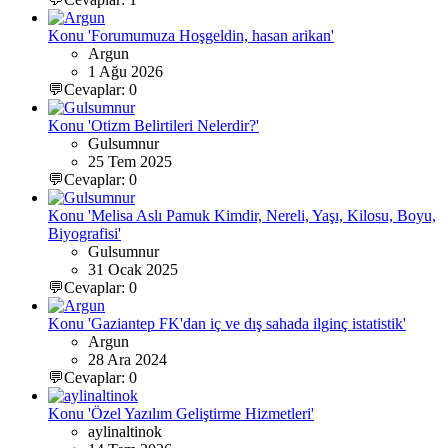
Konu 'Forumumuza Hoşgeldin, hasan arikan'
Argun
1 Ağu 2026
💬Cevaplar: 0
Konu 'Otizm Belirtileri Nelerdir?'
Gulsumnur
25 Tem 2025
💬Cevaplar: 0
Konu 'Melisa Aslı Pamuk Kimdir, Nereli, Yaşı, Kilosu, Boyu,
Biyografisi'
Gulsumnur
31 Ocak 2025
💬Cevaplar: 0
Konu 'Gaziantep FK'dan iç ve dış sahada ilginç istatistik'
Argun
28 Ara 2024
💬Cevaplar: 0
Konu 'Özel Yazılım Geliştirme Hizmetleri'
aylinaltinok