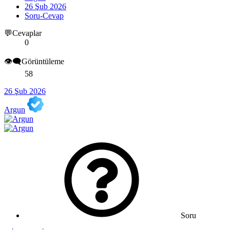
26 Şub 2026
Soru-Cevap
💬Cevaplar
0
👁️‍🗨️Görüntüleme
58
26 Şub 2026
Argun
Soru