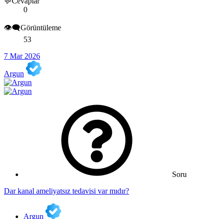
💬Cevaplar
0
👁️‍🗨️Görüntüleme
53
7 Mar 2026
Argun
Soru
Dar kanal ameliyatsız tedavisi var mıdır?
Argun