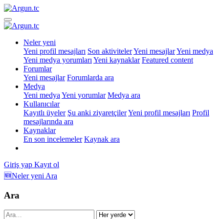
Neler yeni
Yeni profil mesajları
Son aktiviteler
Yeni mesajlar
Yeni medya
Yeni medya yorumları
Yeni kaynaklar
Featured content
Forumlar
Yeni mesajlar
Forumlarda ara
Medya
Yeni medya
Yeni yorumlar
Medya ara
Kullanıcılar
Kayıtlı üyeler
Şu anki ziyaretçiler
Yeni profil mesajları
Profil
mesajlarında ara
Kaynaklar
En son incelemeler
Kaynak ara
Giriş yap
Kayıt ol
🆕Neler yeni
Ara
Ara