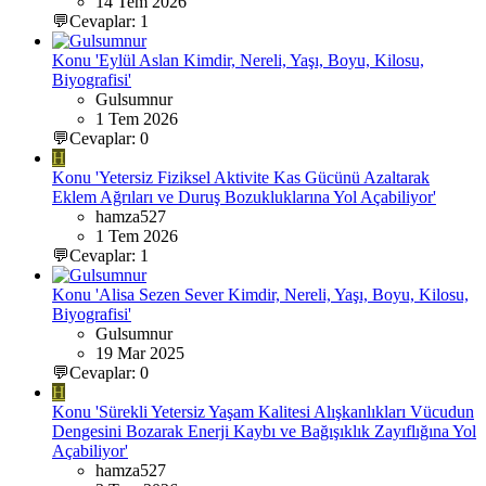
14 Tem 2026
💬Cevaplar: 1
Konu 'Eylül Aslan Kimdir, Nereli, Yaşı, Boyu, Kilosu,
Biyografisi'
Gulsumnur
1 Tem 2026
💬Cevaplar: 0
H
Konu 'Yetersiz Fiziksel Aktivite Kas Gücünü Azaltarak
Eklem Ağrıları ve Duruş Bozukluklarına Yol Açabiliyor'
hamza527
1 Tem 2026
💬Cevaplar: 1
Konu 'Alisa Sezen Sever Kimdir, Nereli, Yaşı, Boyu, Kilosu,
Biyografisi'
Gulsumnur
19 Mar 2025
💬Cevaplar: 0
H
Konu 'Sürekli Yetersiz Yaşam Kalitesi Alışkanlıkları Vücudun
Dengesini Bozarak Enerji Kaybı ve Bağışıklık Zayıflığına Yol
Açabiliyor'
hamza527