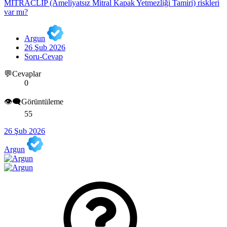
MİTRACLİP (Ameliyatsız Mitral Kapak Yetmezliği Tamiri) riskleri
var mı?
Argun
26 Şub 2026
Soru-Cevap
💬Cevaplar
0
👁️‍🗨️Görüntüleme
55
26 Şub 2026
Argun