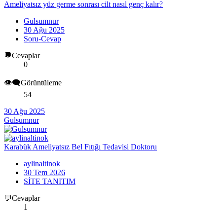
Ameliyatsız yüz germe sonrası cilt nasıl genç kalır?
Gulsumnur
30 Ağu 2025
Soru-Cevap
💬Cevaplar
0
👁️‍🗨️Görüntüleme
54
30 Ağu 2025
Gulsumnur
Karabük Ameliyatsız Bel Fıtığı Tedavisi Doktoru
aylinaltinok
30 Tem 2026
SİTE TANITIM
💬Cevaplar
1