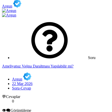
Argun
Soru
Ameliyatsız Vajina Daraltması Yapılabilir mi?
Argun
22 Mar 2026
Soru-Cevap
💬Cevaplar
0
👁️‍🗨️Görüntüleme