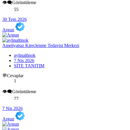
👁️‍🗨️Görüntüleme
55
30 Tem 2026
Argun
Ameliyatsız Kireçlenme Tedavisi Merkezi
aylinaltinok
7 Nis 2026
SİTE TANITIM
💬Cevaplar
1
👁️‍🗨️Görüntüleme
77
7 Nis 2026
Argun