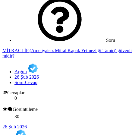
Soru
MİTRACLİP (Ameliyatsız Mitral Kapak Yetmezliği Tamiri) güvenli
midir?
Argun
26 Şub 2026
Soru-Cevap
💬Cevaplar
0
👁️‍🗨️Görüntüleme
30
26 Şub 2026