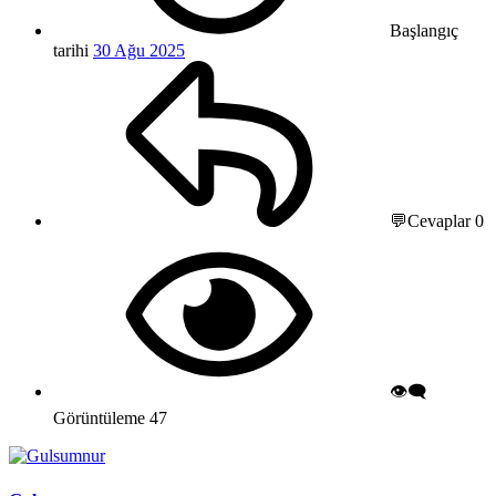
Başlangıç
tarihi
30 Ağu 2025
💬Cevaplar
0
👁️‍🗨️
Görüntüleme
47