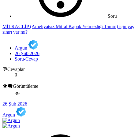
Soru
MİTRACLİP (Ameliyatsız Mitral Kapak Yetmezliği Tamiri) için yaş
sınırı var mı?
Argun
26 Şub 2026
Soru-Cevap
💬Cevaplar
0
👁️‍🗨️Görüntüleme
39
26 Şub 2026
Argun