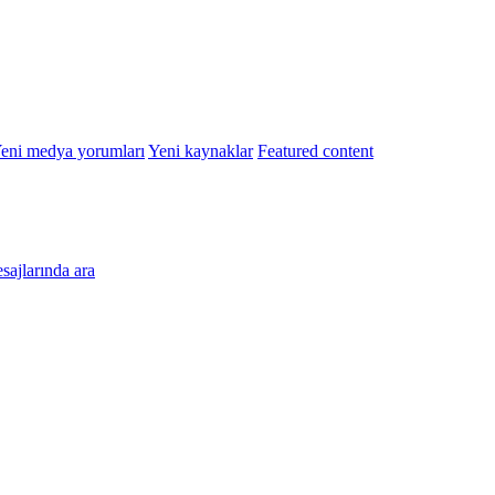
eni medya yorumları
Yeni kaynaklar
Featured content
esajlarında ara