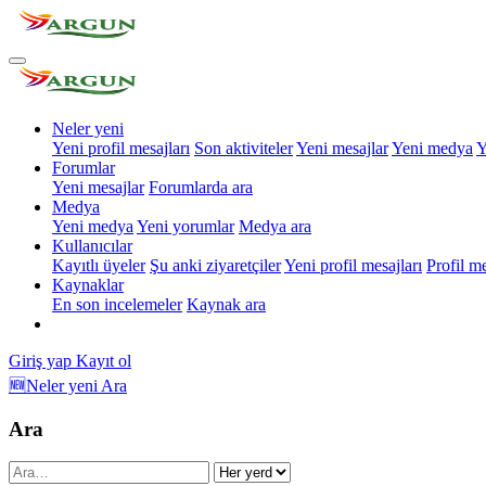
Neler yeni
Yeni profil mesajları
Son aktiviteler
Yeni mesajlar
Yeni medya
Y
Forumlar
Yeni mesajlar
Forumlarda ara
Medya
Yeni medya
Yeni yorumlar
Medya ara
Kullanıcılar
Kayıtlı üyeler
Şu anki ziyaretçiler
Yeni profil mesajları
Profil m
Kaynaklar
En son incelemeler
Kaynak ara
Giriş yap
Kayıt ol
🆕Neler yeni
Ara
Ara