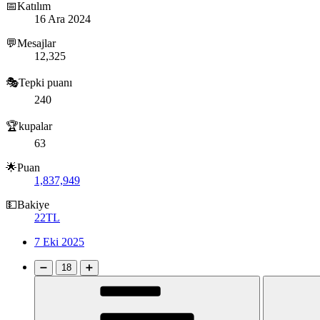
📅Katılım
16 Ara 2024
💬Mesajlar
12,325
🎭Tepki puanı
240
🏆kupalar
63
🌟Puan
1,837,949
💵Bakiye
22TL
7 Eki 2025
➖
18
➕