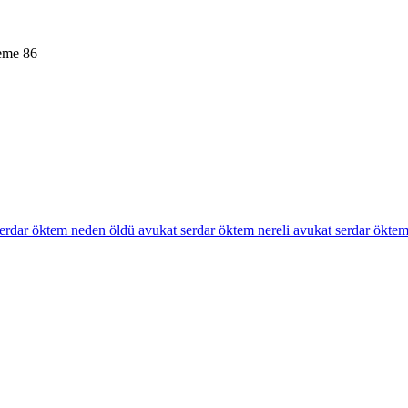
leme
86
serdar öktem neden öldü
avukat serdar öktem nereli
avukat serdar ökte