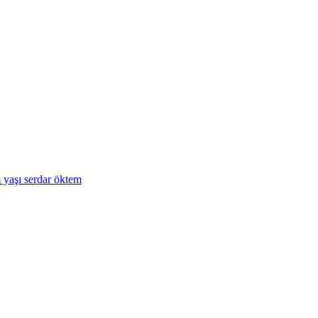
m yaşı
serdar öktem