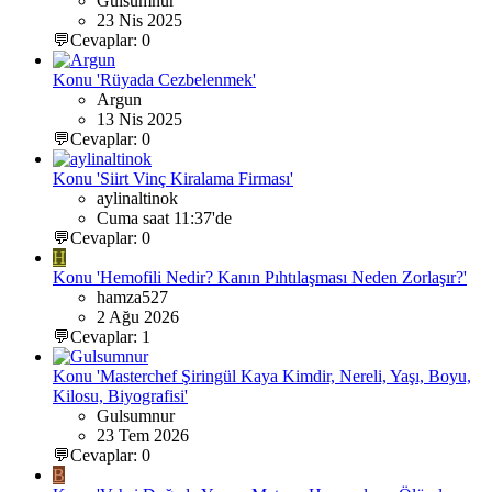
Gulsumnur
23 Nis 2025
💬Cevaplar: 0
Konu 'Rüyada Cezbelenmek'
Argun
13 Nis 2025
💬Cevaplar: 0
Konu 'Siirt Vinç Kiralama Firması'
aylinaltinok
Cuma saat 11:37'de
💬Cevaplar: 0
H
Konu 'Hemofili Nedir? Kanın Pıhtılaşması Neden Zorlaşır?'
hamza527
2 Ağu 2026
💬Cevaplar: 1
Konu 'Masterchef Şiringül Kaya Kimdir, Nereli, Yaşı, Boyu,
Kilosu, Biyografisi'
Gulsumnur
23 Tem 2026
💬Cevaplar: 0
B