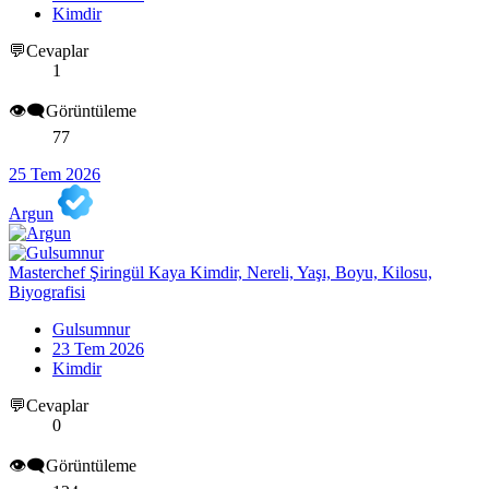
Kimdir
💬Cevaplar
1
👁️‍🗨️Görüntüleme
77
25 Tem 2026
Argun
Masterchef Şiringül Kaya Kimdir, Nereli, Yaşı, Boyu, Kilosu,
Biyografisi
Gulsumnur
23 Tem 2026
Kimdir
💬Cevaplar
0
👁️‍🗨️Görüntüleme