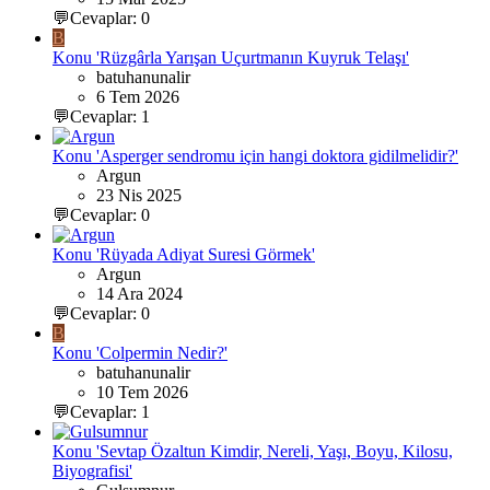
💬Cevaplar: 0
B
Konu 'Rüzgârla Yarışan Uçurtmanın Kuyruk Telaşı'
batuhanunalir
6 Tem 2026
💬Cevaplar: 1
Konu 'Asperger sendromu için hangi doktora gidilmelidir?'
Argun
23 Nis 2025
💬Cevaplar: 0
Konu 'Rüyada Adiyat Suresi Görmek'
Argun
14 Ara 2024
💬Cevaplar: 0
B
Konu 'Colpermin Nedir?'
batuhanunalir
10 Tem 2026
💬Cevaplar: 1
Konu 'Sevtap Özaltun Kimdir, Nereli, Yaşı, Boyu, Kilosu,
Biyografisi'