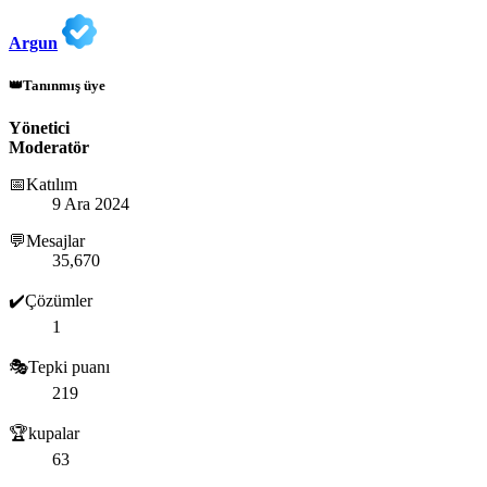
Argun
👑Tanınmış üye
Yönetici
Moderatör
📅Katılım
9 Ara 2024
💬Mesajlar
35,670
✔️Çözümler
1
🎭Tepki puanı
219
🏆kupalar
63