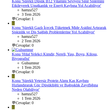
Konu 'Sürekli Düşük B12 Vitamini Seviyesi Sinir Sistemini
Etkileyerek Unutkanlık ve Enerji Kaybına Yol Açabiliyor'
hamza527
3 Tem 2026
💬Cevaplar: 1
H
Konu 'Sürekli Gazlı İçecek Tüketmek Mide Asidini Artırarak
Şişkinlik ve Diş Sağlığı Problemlerine Yol Açabiliyor'
hamza527
2 Tem 2026
💬Cevaplar: 0
Konu 'Hilal Yelekçi Kimdir, Nereli, Yaşı, Boyu, Kilosu,
Biyografisi'
Gulsumnur
1 Tem 2026
💬Cevaplar: 0
H
Konu 'Sürekli Yetersiz Protein Alımı Kas Kaybını
Hızlandırarak Güç Düşüklüğü ve Bağışıklık Zayıflığına
Neden Olabiliyor'
hamza527
1 Tem 2026
💬Cevaplar: 0
H