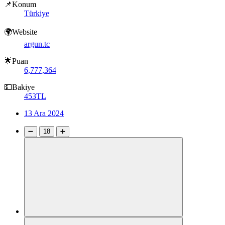
📌Konum
Türkiye
🌍Website
argun.tc
🌟Puan
6,777,364
💵Bakiye
453TL
13 Ara 2024
➖
18
➕