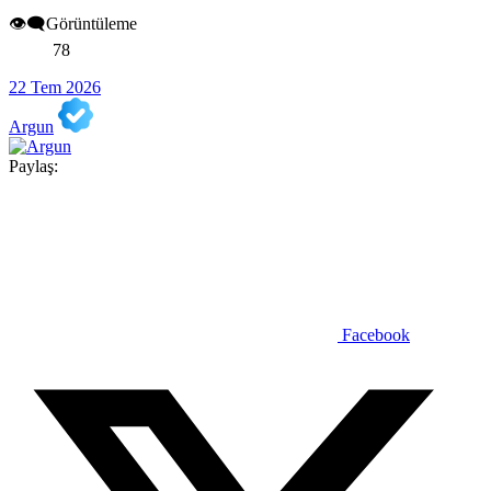
👁️‍🗨️Görüntüleme
78
22 Tem 2026
Argun
Paylaş:
Facebook