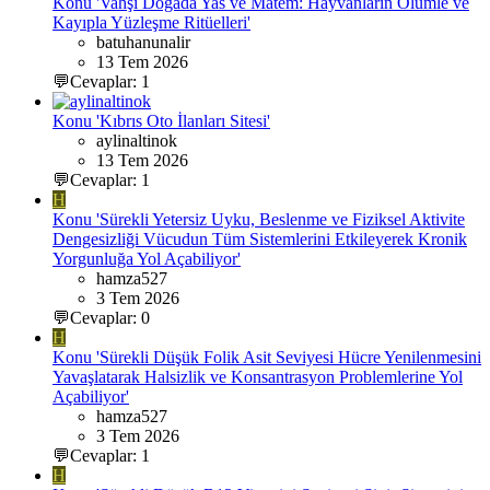
Konu 'Vahşi Doğada Yas ve Matem: Hayvanların Ölümle ve
Kayıpla Yüzleşme Ritüelleri'
batuhanunalir
13 Tem 2026
💬Cevaplar: 1
Konu 'Kıbrıs Oto İlanları Sitesi'
aylinaltinok
13 Tem 2026
💬Cevaplar: 1
H
Konu 'Sürekli Yetersiz Uyku, Beslenme ve Fiziksel Aktivite
Dengesizliği Vücudun Tüm Sistemlerini Etkileyerek Kronik
Yorgunluğa Yol Açabiliyor'
hamza527
3 Tem 2026
💬Cevaplar: 0
H
Konu 'Sürekli Düşük Folik Asit Seviyesi Hücre Yenilenmesini
Yavaşlatarak Halsizlik ve Konsantrasyon Problemlerine Yol
Açabiliyor'
hamza527
3 Tem 2026
💬Cevaplar: 1
H