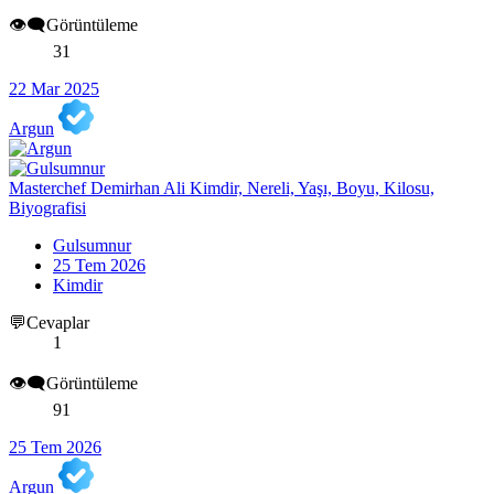
👁️‍🗨️Görüntüleme
31
22 Mar 2025
Argun
Masterchef Demirhan Ali Kimdir, Nereli, Yaşı, Boyu, Kilosu,
Biyografisi
Gulsumnur
25 Tem 2026
Kimdir
💬Cevaplar
1
👁️‍🗨️Görüntüleme
91
25 Tem 2026
Argun