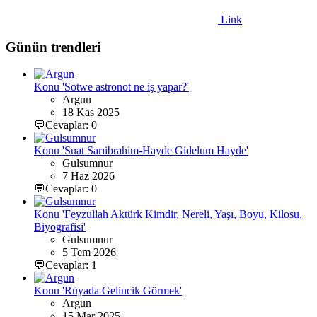
Link
Günün trendleri
Konu 'Sotwe astronot ne iş yapar?'
Argun
18 Kas 2025
💬Cevaplar: 0
Konu 'Suat Sarıibrahim-Hayde Gidelum Hayde'
Gulsumnur
7 Haz 2026
💬Cevaplar: 0
Konu 'Feyzullah Aktürk Kimdir, Nereli, Yaşı, Boyu, Kilosu,
Biyografisi'
Gulsumnur
5 Tem 2026
💬Cevaplar: 1
Konu 'Rüyada Gelincik Görmek'
Argun
15 Mar 2025