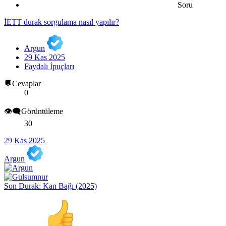
Soru
İETT durak sorgulama nasıl yapılır?
Argun
29 Kas 2025
Faydalı İpuçları
💬Cevaplar
0
👁️‍🗨️Görüntüleme
30
29 Kas 2025
Argun
Son Durak: Kan Bağı (2025)