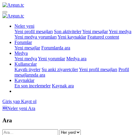
Neler yeni
Yeni profil mesajları
Son aktiviteler
Yeni mesajlar
Yeni medya
Yeni medya yorumları
Yeni kaynaklar
Featured content
Forumlar
Yeni mesajlar
Forumlarda ara
Medya
Yeni medya
Yeni yorumlar
Medya ara
Kullanıcılar
Kayıtlı üyeler
Şu anki ziyaretçiler
Yeni profil mesajları
Profil
mesajlarında ara
Kaynaklar
En son incelemeler
Kaynak ara
Giriş yap
Kayıt ol
🆕Neler yeni
Ara
Ara