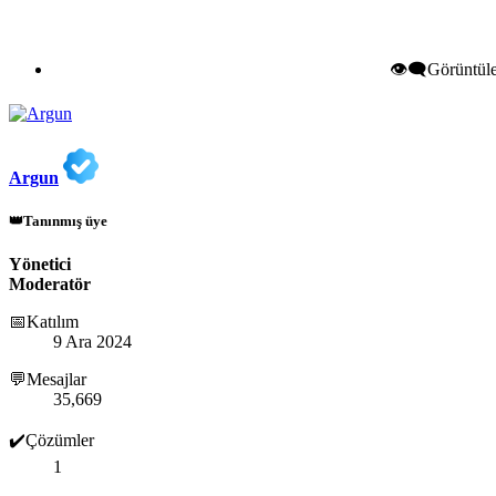
👁️‍🗨️Görüntü
Argun
👑Tanınmış üye
Yönetici
Moderatör
📅Katılım
9 Ara 2024
💬Mesajlar
35,669
✔️Çözümler
1