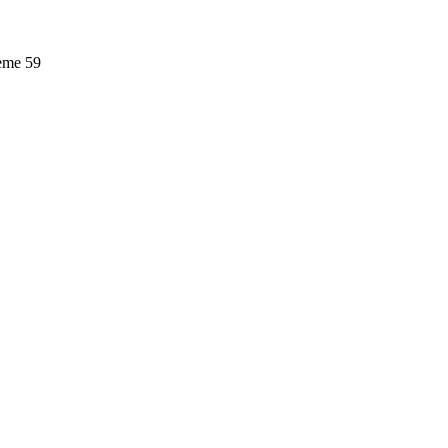
leme
59