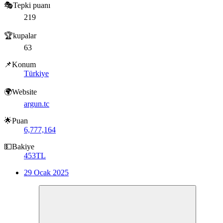
🎭Tepki puanı
219
🏆kupalar
63
📌Konum
Türkiye
🌍Website
argun.tc
🌟Puan
6,777,164
💵Bakiye
453TL
29 Ocak 2025