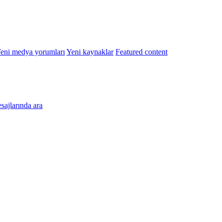
eni medya yorumları
Yeni kaynaklar
Featured content
esajlarında ara