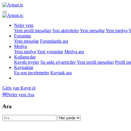
Neler yeni
Yeni profil mesajları
Son aktiviteler
Yeni mesajlar
Yeni medya
Y
Forumlar
Yeni mesajlar
Forumlarda ara
Medya
Yeni medya
Yeni yorumlar
Medya ara
Kullanıcılar
Kayıtlı üyeler
Şu anki ziyaretçiler
Yeni profil mesajları
Profil m
Kaynaklar
En son incelemeler
Kaynak ara
Giriş yap
Kayıt ol
🆕Neler yeni
Ara
Ara