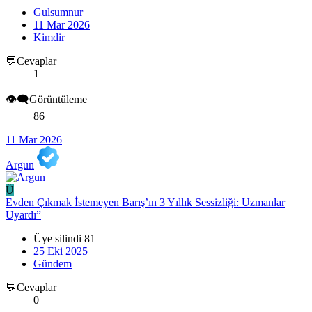
Gulsumnur
11 Mar 2026
Kimdir
💬Cevaplar
1
👁️‍🗨️Görüntüleme
86
11 Mar 2026
Argun
Ü
Evden Çıkmak İstemeyen Barış’ın 3 Yıllık Sessizliği: Uzmanlar
Uyardı”
Üye silindi 81
25 Eki 2025
Gündem
💬Cevaplar
0