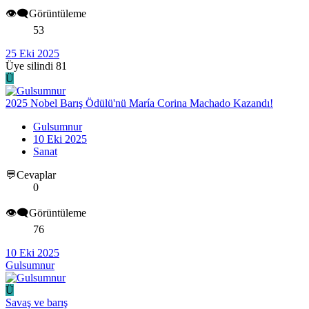
👁️‍🗨️Görüntüleme
53
25 Eki 2025
Üye silindi 81
Ü
2025 Nobel Barış Ödülü'nü María Corina Machado Kazandı!
Gulsumnur
10 Eki 2025
Sanat
💬Cevaplar
0
👁️‍🗨️Görüntüleme
76
10 Eki 2025
Gulsumnur
Ü
Savaş ve barış