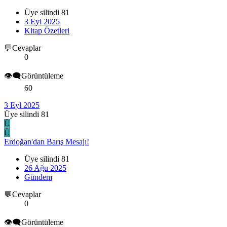
Üye silindi 81
3 Eyl 2025
Kitap Özetleri
💬Cevaplar
0
👁️‍🗨️Görüntüleme
60
3 Eyl 2025
Üye silindi 81
Ü
Ü
Erdoğan'dan Barış Mesajı!
Üye silindi 81
26 Ağu 2025
Gündem
💬Cevaplar
0
👁️‍🗨️Görüntüleme