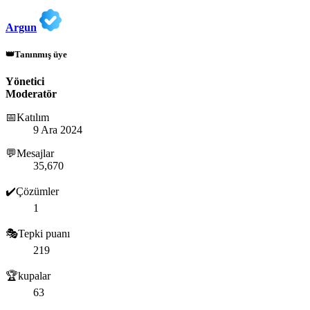
Argun
👑Tanınmış üye
Yönetici
Moderatör
📅Katılım
9 Ara 2024
💬Mesajlar
35,670
✔️Çözümler
1
🎭Tepki puanı
219
🏆kupalar
63