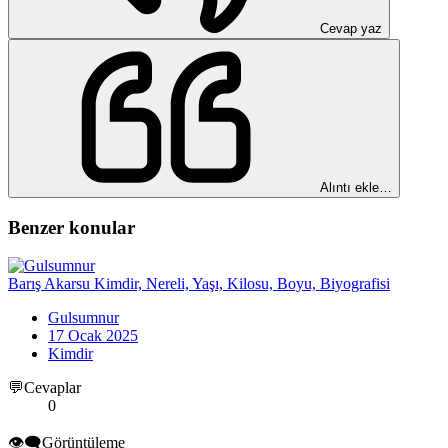
Cevap yaz
Alıntı ekle…
Benzer konular
Barış Akarsu Kimdir, Nereli, Yaşı, Kilosu, Boyu, Biyografisi
Gulsumnur
17 Ocak 2025
Kimdir
💬Cevaplar
0
👁️‍🗨️Görüntüleme