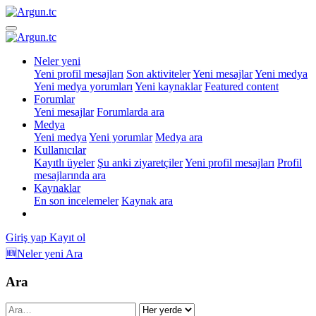
Neler yeni
Yeni profil mesajları
Son aktiviteler
Yeni mesajlar
Yeni medya
Yeni medya yorumları
Yeni kaynaklar
Featured content
Forumlar
Yeni mesajlar
Forumlarda ara
Medya
Yeni medya
Yeni yorumlar
Medya ara
Kullanıcılar
Kayıtlı üyeler
Şu anki ziyaretçiler
Yeni profil mesajları
Profil
mesajlarında ara
Kaynaklar
En son incelemeler
Kaynak ara
Giriş yap
Kayıt ol
🆕Neler yeni
Ara
Ara