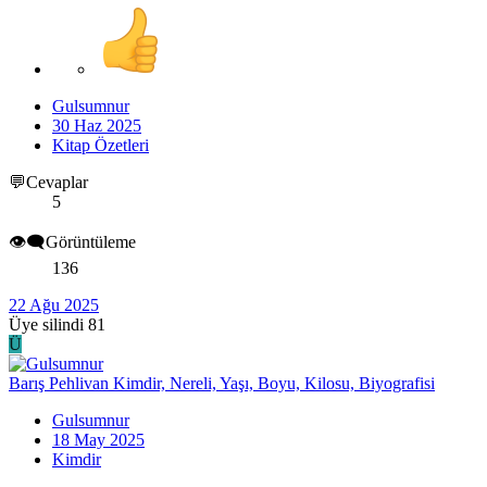
Gulsumnur
30 Haz 2025
Kitap Özetleri
💬Cevaplar
5
👁️‍🗨️Görüntüleme
136
22 Ağu 2025
Üye silindi 81
Ü
Barış Pehlivan Kimdir, Nereli, Yaşı, Boyu, Kilosu, Biyografisi
Gulsumnur
18 May 2025
Kimdir