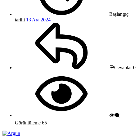
Başlangıç
tarihi
13 Ara 2024
💬Cevaplar
0
👁️‍🗨️
Görüntüleme
65