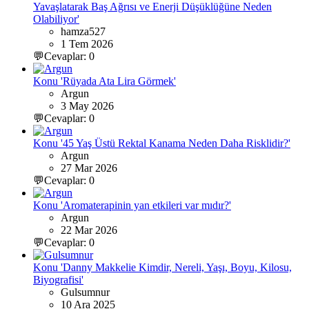
Yavaşlatarak Baş Ağrısı ve Enerji Düşüklüğüne Neden
Olabiliyor'
hamza527
1 Tem 2026
💬Cevaplar: 0
Konu 'Rüyada Ata Lira Görmek'
Argun
3 May 2026
💬Cevaplar: 0
Konu '45 Yaş Üstü Rektal Kanama Neden Daha Risklidir?'
Argun
27 Mar 2026
💬Cevaplar: 0
Konu 'Aromaterapinin yan etkileri var mıdır?'
Argun
22 Mar 2026
💬Cevaplar: 0
Konu 'Danny Makkelie Kimdir, Nereli, Yaşı, Boyu, Kilosu,
Biyografisi'
Gulsumnur
10 Ara 2025