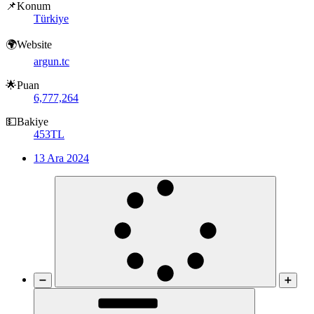
📌Konum
Türkiye
🌍Website
argun.tc
🌟Puan
6,777,264
💵Bakiye
453TL
13 Ara 2024
➖
➕