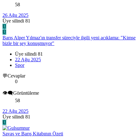
58
26 Ağu 2025
Üye silindi 81
Ü
Ü
Barış Alper Yılmaz'ın transfer süreciyle ilgili yeni açıklama: "Kimse
bizle bir şey konuşmuyor"
Üye silindi 81
22 Ağu 2025
Spor
💬Cevaplar
0
👁️‍🗨️Görüntüleme
58
22 Ağu 2025
Üye silindi 81
Ü
Savaş ve Barış Kitabının Özeti