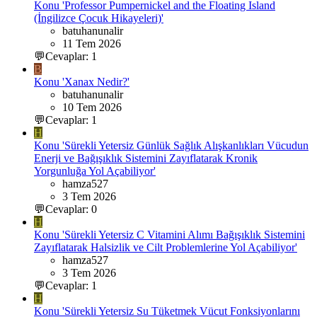
Konu 'Professor Pumpernickel and the Floating Island
(İngilizce Çocuk Hikayeleri)'
batuhanunalir
11 Tem 2026
💬Cevaplar: 1
B
Konu 'Xanax Nedir?'
batuhanunalir
10 Tem 2026
💬Cevaplar: 1
H
Konu 'Sürekli Yetersiz Günlük Sağlık Alışkanlıkları Vücudun
Enerji ve Bağışıklık Sistemini Zayıflatarak Kronik
Yorgunluğa Yol Açabiliyor'
hamza527
3 Tem 2026
💬Cevaplar: 0
H
Konu 'Sürekli Yetersiz C Vitamini Alımı Bağışıklık Sistemini
Zayıflatarak Halsizlik ve Cilt Problemlerine Yol Açabiliyor'
hamza527
3 Tem 2026
💬Cevaplar: 1
H
Konu 'Sürekli Yetersiz Su Tüketmek Vücut Fonksiyonlarını