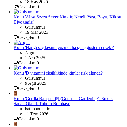
18 Kas 2025
💬Cevaplar: 0
Konu 'Alisa Sezen Sever Kimdir, Nereli, Yaşı, Boyu, Kilosu,
Biyografisi'
Gulsumnur
19 Mar 2025
💬Cevaplar: 0
Konu 'Hangi saç kesimi yüzü daha genç gösterir erkek?'
Argun
1 Ara 2025
💬Cevaplar: 0
Konu 'D vitamini eksikliğinde kimler risk altında?'
Gulsumnur
9 Ağu 2025
💬Cevaplar: 0
B
Konu 'Gerilla Bahçeciliği (Guerrilla Gardening): Sokak
Sanatı Olarak Tohum Bombası'
batuhanunalir
11 Tem 2026
💬Cevaplar: 0
B