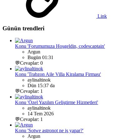
Link
Günün trendleri
Konu 'Forumumuza Hoşgeldin, codescaptain'
Argun
Bugün 01:31
💬Cevaplar: 0
Konu 'Trabzon Aile Villa Kiralama Firması'
aylinaltinok
Dün 15:37 da
💬Cevaplar: 1
Konu 'Özel Yazılım Geliştirme Hizmetleri'
aylinaltinok
14 Tem 2026
💬Cevaplar: 1
Konu 'Sotwe astronot ne iş yapar?'
Argun