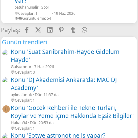
Var?
batuhanunalir
Spor
💬Cevaplar
1
19 Haz 2026
👁️‍🗨️Görüntüleme
54
Facebook
X
LinkedIn
Pinterest
Tumblr
WhatsApp
E-posta
Link
Paylaş:
Günün trendleri
Konu 'Suat Sarıibrahim-Hayde Gidelum
Hayde'
Gulsumnur
7 Haz 2026
💬Cevaplar: 0
Konu 'DJ Akademisi Ankara'da: MAC DJ
Academy'
aylinaltinok
Dün 11:37 da
💬Cevaplar: 1
Konu 'Göcek Rehberi ile Tekne Turları,
H
Koylar ve Yeme İçme Hakkında Eşsiz Bilgiler'
Hakan34
Dün 20:53 da
💬Cevaplar: 1
Konu 'Sotwe astronot ne iş yapar?'