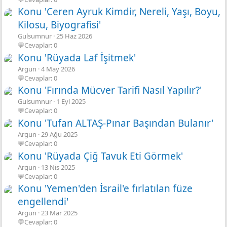
Konu 'Ceren Ayruk Kimdir, Nereli, Yaşı, Boyu,
Kilosu, Biyografisi'
Gulsumnur
25 Haz 2026
💬Cevaplar: 0
Konu 'Rüyada Laf İşitmek'
Argun
4 May 2026
💬Cevaplar: 0
Konu 'Fırında Mücver Tarifi Nasıl Yapılır?'
Gulsumnur
1 Eyl 2025
💬Cevaplar: 0
Konu 'Tufan ALTAŞ-Pınar Başından Bulanır'
Argun
29 Ağu 2025
💬Cevaplar: 0
Konu 'Rüyada Çiğ Tavuk Eti Görmek'
Argun
13 Nis 2025
💬Cevaplar: 0
Konu 'Yemen'den İsrail'e fırlatılan füze
engellendi'
Argun
23 Mar 2025
💬Cevaplar: 0