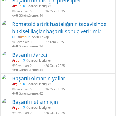
Başarılı olmak için prensipler
Argun
İdarecilik bilgileri
💬Cevaplar
0
26 Ocak 2025
👁️‍🗨️Görüntüleme
44
Romatoid artrit hastalığının tedavisinde
bitkisel ilaçlar başarılı sonuç verir mi?
r
Gulsumnur
Soru-Cevap
💬Cevaplar
0
27 Tem 2025
👁️‍🗨️Görüntüleme
34
Başarılı idareci
Argun
İdarecilik bilgileri
💬Cevaplar
0
26 Ocak 2025
👁️‍🗨️Görüntüleme
44
Başarılı olmanın yolları
Argun
İdarecilik bilgileri
💬Cevaplar
0
26 Ocak 2025
👁️‍🗨️Görüntüleme
42
Başarılı iletişim için
Argun
İdarecilik bilgileri
💬Cevaplar
0
26 Ocak 2025