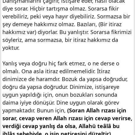
Danışmanlarını çağırır, istişare eder, nasıl olacak
diye sorar. Hiçbir tartışma olmaz. Sorarsa fikir
verebiliriz, peki veya hayır diyebiliriz. Sormazsa bir
şey demeye hakkımız olmaz. Bazıları, (Bir itiraz
hakkımız var) diyorlar. Bu yanlıştır. Sorarsa fikrimizi
söyleriz, ama sormazsa, bir itiraz hakkımız da
yoktur.
Yanlış veya doğru hiç fark etmez, o ne derse o
olmalı. Ona asla itiraz edilmemelidir. İtiraz
dinimizce de haramdır. Bozuk da yapsa doğrudur,
doğru da yapsa doğrudur. Dinimize, istişareye
uygun yapıldığı için, onun bozukları sonunda
daima iyiye dönüşür. Dine uygun olarak görev
yapmaktadır. Bunun için,
(Soran Allah rızası için
sorar, cevap veren Allah rızası için cevap verirse,
verdiği cevap yanlış da olsa, Allahü teâlâ bu
ihlâs sebebiyle, o işin neticesini düzeltir)