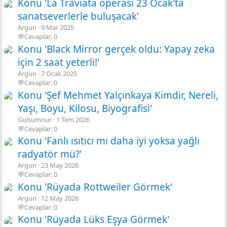
Konu 'La Traviata operası 23 Ocak'ta
sanatseverlerle buluşacak'
Argun
9 Mar 2025
💬Cevaplar: 0
Konu 'Black Mirror gerçek oldu: Yapay zeka
için 2 saat yeterli!'
Argun
7 Ocak 2025
💬Cevaplar: 0
Konu 'Şef Mehmet Yalçınkaya Kimdir, Nereli,
Yaşı, Boyu, Kilosu, Biyografisi'
Gulsumnur
1 Tem 2026
💬Cevaplar: 0
Konu 'Fanlı ısıtıcı mı daha iyi yoksa yağlı
radyatör mü?'
Argun
23 May 2026
💬Cevaplar: 0
Konu 'Rüyada Rottweiler Görmek'
Argun
12 May 2026
💬Cevaplar: 0
Konu 'Rüyada Lüks Eşya Görmek'