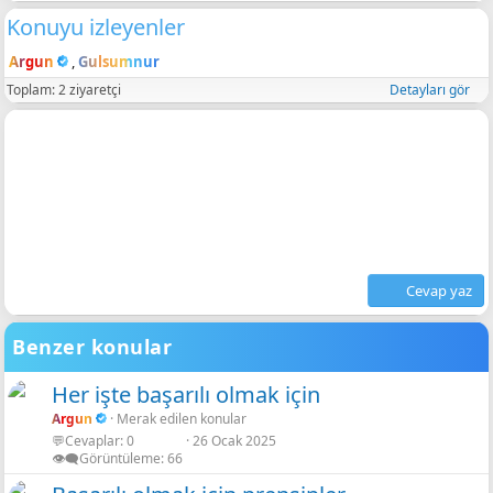
Konuyu izleyenler
Argun
Gulsumnur
Toplam: 2 ziyaretçi
Detayları gör
Cevap yaz
Benzer konular
Her işte başarılı olmak için
Argun
Merak edilen konular
💬Cevaplar
0
26 Ocak 2025
👁️‍🗨️Görüntüleme
66