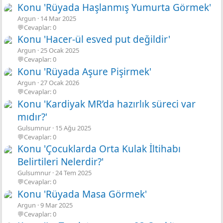
Konu 'Rüyada Haşlanmış Yumurta Görmek'
Argun
14 Mar 2025
💬Cevaplar: 0
Konu 'Hacer-ül esved put değildir'
Argun
25 Ocak 2025
💬Cevaplar: 0
Konu 'Rüyada Aşure Pişirmek'
Argun
27 Ocak 2026
💬Cevaplar: 0
Konu 'Kardiyak MR’da hazırlık süreci var
mıdır?'
Gulsumnur
15 Ağu 2025
💬Cevaplar: 0
Konu 'Çocuklarda Orta Kulak İltihabı
Belirtileri Nelerdir?'
Gulsumnur
24 Tem 2025
💬Cevaplar: 0
Konu 'Rüyada Masa Görmek'
Argun
9 Mar 2025
💬Cevaplar: 0