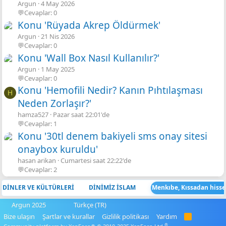
Argun
4 May 2026
💬Cevaplar: 0
Konu 'Rüyada Akrep Öldürmek'
Argun
21 Nis 2026
💬Cevaplar: 0
Konu 'Wall Box Nasıl Kullanılır?'
Argun
1 May 2025
💬Cevaplar: 0
Konu 'Hemofili Nedir? Kanın Pıhtılaşması
H
Neden Zorlaşır?'
hamza527
Pazar saat 22:01'de
💬Cevaplar: 1
Konu '30tl denem bakiyeli sms onay sitesi
onaybox kuruldu'
hasan arikan
Cumartesi saat 22:22'de
💬Cevaplar: 2
DİNLER VE KÜLTÜRLERİ
DİNİMİZ İSLAM
Menkıbe, Kıssadan hisse 
Argun 2025
Türkçe (TR)
Bize ulaşın
Şartlar ve kurallar
Gizlilik politikası
Yardım
R
S
®