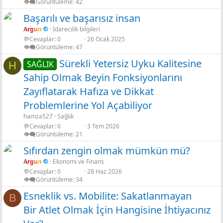
👁️‍🗨️Görüntüleme
42
Başarılı ve başarısız insan
Argun
İdarecilik bilgileri
💬Cevaplar
0
26 Ocak 2025
👁️‍🗨️Görüntüleme
47
Sürekli Yetersiz Uyku Kalitesine
SAĞLIK
H
Sahip Olmak Beyin Fonksiyonlarını
Zayıflatarak Hafıza ve Dikkat
Problemlerine Yol Açabiliyor
hamza527
Sağlık
💬Cevaplar
0
3 Tem 2026
👁️‍🗨️Görüntüleme
21
Sıfırdan zengin olmak mümkün mü?
Argun
Ekonomi ve Finans
💬Cevaplar
0
28 Haz 2026
r
👁️‍🗨️Görüntüleme
34
Esneklik vs. Mobilite: Sakatlanmayan
B
Bir Atlet Olmak İçin Hangisine İhtiyacınız
r