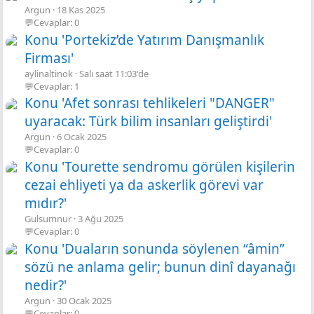
Argun
18 Kas 2025
💬Cevaplar: 0
Konu 'Portekiz’de Yatırım Danışmanlık
Firması'
aylinaltinok
Salı saat 11:03'de
💬Cevaplar: 1
Konu 'Afet sonrası tehlikeleri "DANGER"
uyaracak: Türk bilim insanları geliştirdi'
Argun
6 Ocak 2025
💬Cevaplar: 0
Konu 'Tourette sendromu görülen kişilerin
cezai ehliyeti ya da askerlik görevi var
mıdır?'
Gulsumnur
3 Ağu 2025
💬Cevaplar: 0
Konu 'Duaların sonunda söylenen “âmin”
sözü ne anlama gelir; bunun dinî dayanağı
nedir?'
Argun
30 Ocak 2025
💬Cevaplar: 0