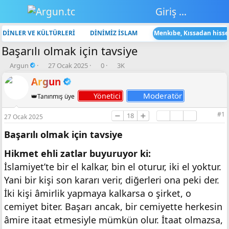
Giriş yap
DİNLER VE KÜLTÜRLERİ
DİNİMİZ İSLAM
Menkıbe, Kıssadan hisse 
Başarılı olmak için tavsiye
K
B
💬
👁️‍🗨️
Argun
27 Ocak 2025
0
3K
o
a
C
G
Argun
n
ş
e
ö
b
l
v
r
Moderatör
Yönetici
👑Tanınmış üye
u
a
a
ü
y
n
p
n
#1
➖
18
➕
27 Ocak 2025
u
g
l
t
b
ı
a
ü
Başarılı olmak için tavsiye
a
ç
r
l
ş
t
e
Hikmet ehli zatlar buyuruyor ki:
l
a
m
İslamiyet’te bir el kalkar, bin el oturur, iki el yoktur.
a
r
e
t
i
Yani bir kişi son kararı verir, diğerleri ona peki der.
a
h
İki kişi âmirlik yapmaya kalkarsa o şirket, o
n
i
cemiyet biter. Başarı ancak, bir cemiyette herkesin
âmire itaat etmesiyle mümkün olur. İtaat olmazsa,