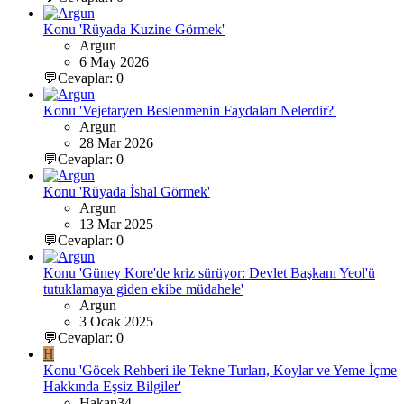
Konu 'Rüyada Kuzine Görmek'
Argun
6 May 2026
💬Cevaplar: 0
Konu 'Vejetaryen Beslenmenin Faydaları Nelerdir?'
Argun
28 Mar 2026
💬Cevaplar: 0
Konu 'Rüyada İshal Görmek'
Argun
13 Mar 2025
💬Cevaplar: 0
Konu 'Güney Kore'de kriz sürüyor: Devlet Başkanı Yeol'ü
tutuklamaya giden ekibe müdahele'
Argun
3 Ocak 2025
💬Cevaplar: 0
H
Konu 'Göcek Rehberi ile Tekne Turları, Koylar ve Yeme İçme
Hakkında Eşsiz Bilgiler'
Hakan34