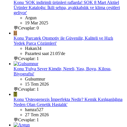
Konu 'ŞOK indirimli ürünleri raflarda! ŞOK 8 Mart Aktüel
Ürünler Kataloğu: İkili sehpa, ayakkabılık ve klima çeşitleri
geliyor'
Argun
19 Mar 2025
💬Cevaplar: 0
H
Konu 'Parçatek Otomotiv ile Güvenilir, Kaliteli ve Hızlı
Yedek Parça Çözümleri'
Hakan34
Pazartesi saat 21:05'de
💬Cevaplar: 1
Konu 'Fulya Sever Kimdir, Nereli, Yaşı, Boyu, Kilosu,
Biyografisi'
Gulsumnur
15 Tem 2026
💬Cevaplar: 1
H
Konu 'Osteogenezis İmperfekta Nedir? Kemik Kırılganlığına
Neden Olan Genetik Hastalık'
hamza527
27 Tem 2026
💬Cevaplar: 1