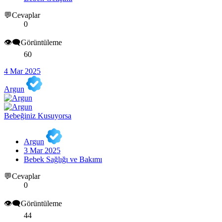
💬Cevaplar
0
👁️‍🗨️Görüntüleme
60
4 Mar 2025
Argun
Bebeğiniz Kusuyorsa
Argun
3 Mar 2025
Bebek Sağlığı ve Bakımı
💬Cevaplar
0
👁️‍🗨️Görüntüleme
44