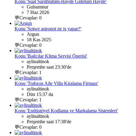
Konu 'Suat Sarıibrahim-Hayde Gidelum Hayde'
Gulsumnur
7 Haz 2026
💬Cevaplar: 0
Konu 'Sotwe astronot ne iş yapar?'
Argun
18 Kas 2025
💬Cevaplar: 0
Konu 'Bağcılar Klima Servisi Önerisi'
aylinaltinok
Perşembe saat 23:30'de
💬Cevaplar: 1
Konu 'Trabzon Aile Villa Kiralama Firması'
aylinaltinok
Dün 15:37 da
💬Cevaplar: 1
Konu 'Endüstriyel Kodlama ve Markalama Sistemleri'
aylinaltinok
Perşembe saat 17:38'de
💬Cevaplar: 0