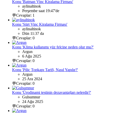
Konu 'Batman Vinç Kiralama Firması'
aylinaltinok
Perşembe saat 19:47'de
💬Cevaplar: 1
Konu 'Siirt Vinç Kiralama Firması'
aylinaltinok
Dün 11:37 da
💬Cevaplar: 0
Konu 'Klima kullanımı yüz felcine neden olur mu?'
Argun
6 Ağu 2025
💬Cevaplar: 0
Konu 'Piliç Topkapı Tarifi, Nasıl Yapılır?'
Argun
25 Ara 2024
💬Cevaplar: 0
Konu 'Ürodinami testinin dezavantajları nelerdir?'
Gulsumnur
24 Ağu 2025
💬Cevaplar: 0