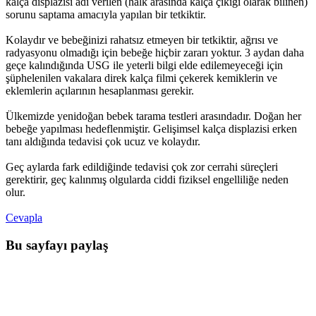
kalça displazisi adı verilen (halk arasında kalça çıkığı olarak bilinen)
sorunu saptama amacıyla yapılan bir tetkiktir.
Kolaydır ve bebeğinizi rahatsız etmeyen bir tetkiktir, ağrısı ve
radyasyonu olmadığı için bebeğe hiçbir zararı yoktur. 3 aydan daha
geçe kalındığında USG ile yeterli bilgi elde edilemeyeceği için
şüphelenilen vakalara direk kalça filmi çekerek kemiklerin ve
eklemlerin açılarının hesaplanması gerekir.
Ülkemizde yenidoğan bebek tarama testleri arasındadır. Doğan her
bebeğe yapılması hedeflenmiştir. Gelişimsel kalça displazisi erken
tanı aldığında tedavisi çok ucuz ve kolaydır.
Geç aylarda fark edildiğinde tedavisi çok zor cerrahi süreçleri
gerektirir, geç kalınmış olgularda ciddi fiziksel engelliliğe neden
olur.
Cevapla
Bu sayfayı paylaş