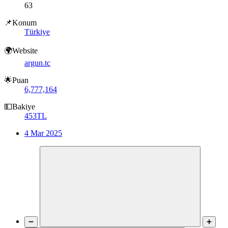
63
📌Konum
Türkiye
🌍Website
argun.tc
🌟Puan
6,777,164
💵Bakiye
453TL
4 Mar 2025
➖
➕