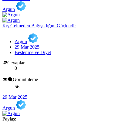
Argun
Kış Gelmeden Bağışıklığını Güçlendir
Argun
29 Mar 2025
Beslenme ve Diyet
💬Cevaplar
0
👁️‍🗨️Görüntüleme
56
29 Mar 2025
Argun
Paylaş: