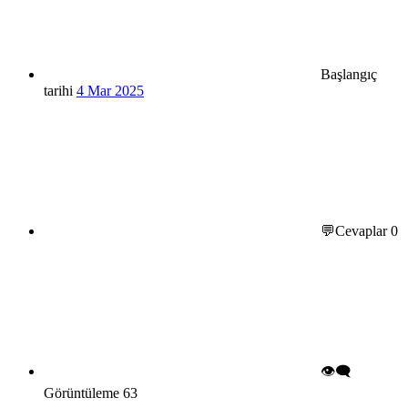
Başlangıç
tarihi
4 Mar 2025
💬Cevaplar
0
👁️‍🗨️
Görüntüleme
63