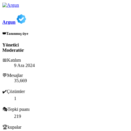
Argun
👑Tanınmış üye
Yönetici
Moderatör
📅Katılım
9 Ara 2024
💬Mesajlar
35,669
✔️Çözümler
1
🎭Tepki puanı
219
🏆kupalar