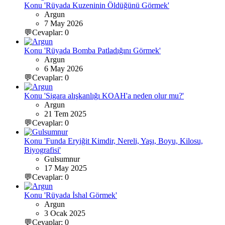
Konu 'Rüyada Kuzeninin Öldüğünü Görmek'
Argun
7 May 2026
💬Cevaplar: 0
Konu 'Rüyada Bomba Patladığını Görmek'
Argun
6 May 2026
💬Cevaplar: 0
Konu 'Sigara alışkanlığı KOAH'a neden olur mu?'
Argun
21 Tem 2025
💬Cevaplar: 0
Konu 'Funda Eryiğit Kimdir, Nereli, Yaşı, Boyu, Kilosu,
Biyografisi'
Gulsumnur
17 May 2025
💬Cevaplar: 0
Konu 'Rüyada İshal Görmek'
Argun
3 Ocak 2025
💬Cevaplar: 0