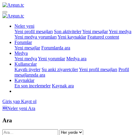
Neler yeni
Yeni profil mesajları
Son aktiviteler
Yeni mesajlar
Yeni medya
Yeni medya yorumları
Yeni kaynaklar
Featured content
Forumlar
Yeni mesajlar
Forumlarda ara
Medya
Yeni medya
Yeni yorumlar
Medya ara
Kullanıcılar
Kayıtlı üyeler
Şu anki ziyaretçiler
Yeni profil mesajları
Profil
mesajlarında ara
Kaynaklar
En son incelemeler
Kaynak ara
Giriş yap
Kayıt ol
🆕Neler yeni
Ara
Ara