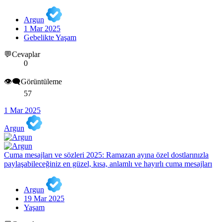
Argun
1 Mar 2025
Gebelikte Yaşam
💬Cevaplar
0
👁️‍🗨️Görüntüleme
57
1 Mar 2025
Argun
Cuma mesajları ve sözleri 2025: Ramazan ayına özel dostlarınızla
paylaşabileceğiniz en güzel, kısa, anlamlı ve hayırlı cuma mesajları
Argun
19 Mar 2025
Yaşam