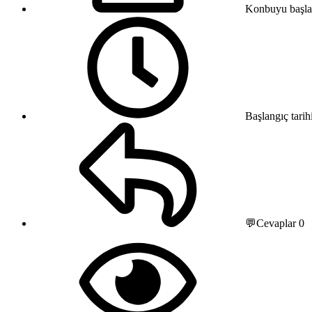
Konbuyu başla
Başlangıç tarih
💬Cevaplar
0