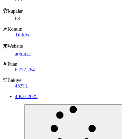
🏆kupalar
63
📌Konum
Türkiye
🌍Website
argun.tc
🌟Puan
6,777,264
💵Bakiye
453TL
4 Kas 2025