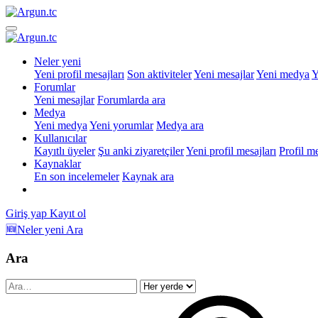
Neler yeni
Yeni profil mesajları
Son aktiviteler
Yeni mesajlar
Yeni medya
Y
Forumlar
Yeni mesajlar
Forumlarda ara
Medya
Yeni medya
Yeni yorumlar
Medya ara
Kullanıcılar
Kayıtlı üyeler
Şu anki ziyaretçiler
Yeni profil mesajları
Profil m
Kaynaklar
En son incelemeler
Kaynak ara
Giriş yap
Kayıt ol
🆕Neler yeni
Ara
Ara