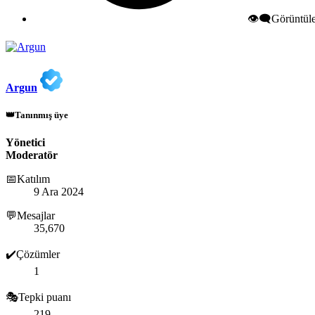
👁️‍🗨️Görüntü
Argun
👑Tanınmış üye
Yönetici
Moderatör
📅Katılım
9 Ara 2024
💬Mesajlar
35,670
✔️Çözümler
1
🎭Tepki puanı
219