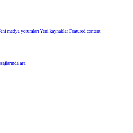
eni medya yorumları
Yeni kaynaklar
Featured content
esajlarında ara