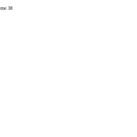
leme
38