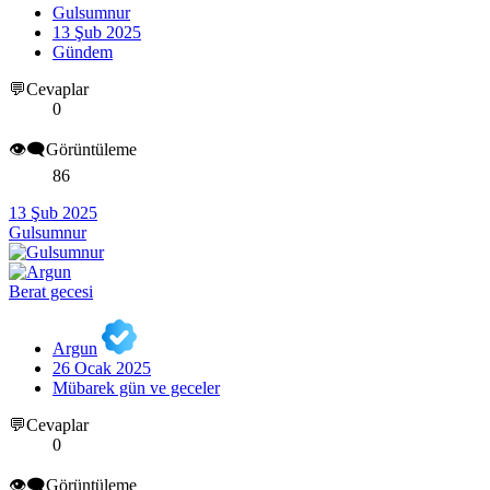
Gulsumnur
13 Şub 2025
Gündem
💬Cevaplar
0
👁️‍🗨️Görüntüleme
86
13 Şub 2025
Gulsumnur
Berat gecesi
Argun
26 Ocak 2025
Mübarek gün ve geceler
💬Cevaplar
0
👁️‍🗨️Görüntüleme