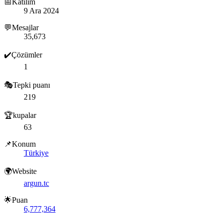
📅Katılım
9 Ara 2024
💬Mesajlar
35,673
✔️Çözümler
1
🎭Tepki puanı
219
🏆kupalar
63
📌Konum
Türkiye
🌍Website
argun.tc
🌟Puan
6,777,364