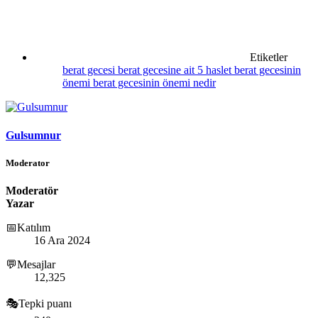
Etiketler
berat gecesi
berat gecesine ait 5 haslet
berat gecesinin
önemi
berat gecesinin önemi nedir
Gulsumnur
Moderator
Moderatör
Yazar
📅Katılım
16 Ara 2024
💬Mesajlar
12,325
🎭Tepki puanı