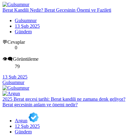
Berat Kandili Nedir? Berat Gecesinin Önemi ve Fazileti
Gulsumnur
13 Şub 2025
Gündem
💬Cevaplar
0
👁️‍🗨️Görüntüleme
79
13 Şub 2025
Gulsumnur
2025 Berat gecesi tarihi: Berat kandili ne zamana denk geliyor?
Berat gecesinin anlam ve önemi nedir?
Argun
12 Şub 2025
Gündem