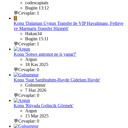
codescaptain
Bugün 13:12
💬Cevaplar: 1
H
Konu 'Dalaman Uygun Transfer ile VIP Havalimanı, Fethiye
ve Marmaris Transfer Hizmeti'
Hakan34
Bugün 15:11
💬Cevaplar: 1
Konu 'Sotwe astronot ne iş yapar?'
Argun
18 Kas 2025
💬Cevaplar: 0
Konu 'Suat Sarıibrahim-Hayde Gidelum Hayde'
Gulsumnur
7 Haz 2026
💬Cevaplar: 0
Konu 'Rüyada Gelincik Görmek'
Argun
15 Mar 2025
💬Cevaplar: 0