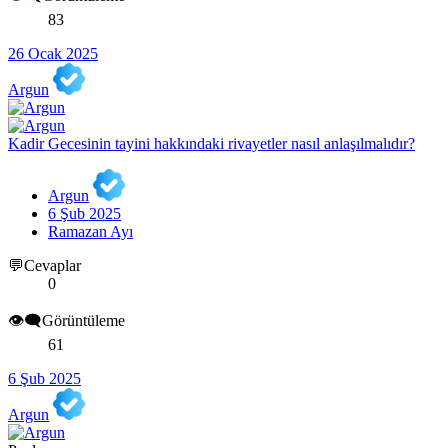
83
26 Ocak 2025
Argun
Kadir Gecesinin tayini hakkındaki rivayetler nasıl anlaşılmalıdır?
Argun
6 Şub 2025
Ramazan Ayı
💬Cevaplar
0
👁️‍🗨️Görüntüleme
61
6 Şub 2025
Argun