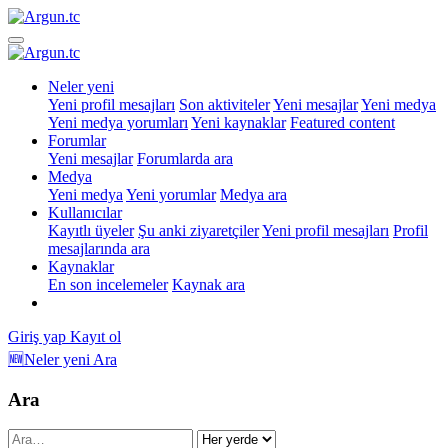
Neler yeni
Yeni profil mesajları
Son aktiviteler
Yeni mesajlar
Yeni medya
Yeni medya yorumları
Yeni kaynaklar
Featured content
Forumlar
Yeni mesajlar
Forumlarda ara
Medya
Yeni medya
Yeni yorumlar
Medya ara
Kullanıcılar
Kayıtlı üyeler
Şu anki ziyaretçiler
Yeni profil mesajları
Profil
mesajlarında ara
Kaynaklar
En son incelemeler
Kaynak ara
Giriş yap
Kayıt ol
🆕Neler yeni
Ara
Ara