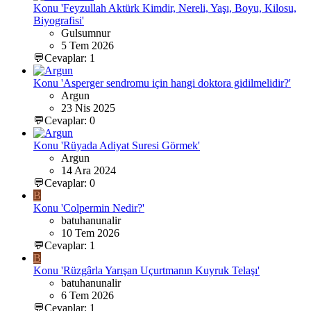
Konu 'Feyzullah Aktürk Kimdir, Nereli, Yaşı, Boyu, Kilosu,
Biyografisi'
Gulsumnur
5 Tem 2026
💬Cevaplar: 1
Konu 'Asperger sendromu için hangi doktora gidilmelidir?'
Argun
23 Nis 2025
💬Cevaplar: 0
Konu 'Rüyada Adiyat Suresi Görmek'
Argun
14 Ara 2024
💬Cevaplar: 0
B
Konu 'Colpermin Nedir?'
batuhanunalir
10 Tem 2026
💬Cevaplar: 1
B
Konu 'Rüzgârla Yarışan Uçurtmanın Kuyruk Telaşı'
batuhanunalir
6 Tem 2026
💬Cevaplar: 1