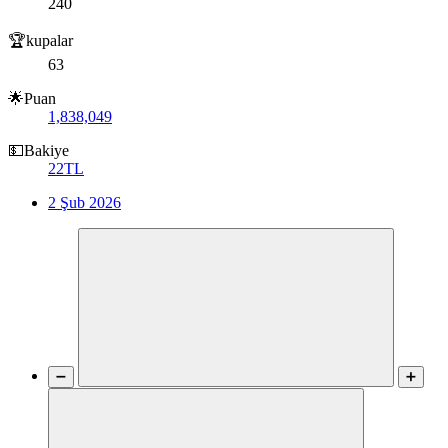
240
🏆kupalar
63
🌟Puan
1,838,049
💵Bakiye
22TL
2 Şub 2026
➖
➕