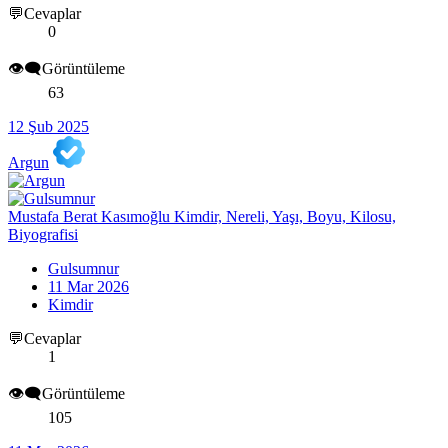
💬Cevaplar
0
👁️‍🗨️Görüntüleme
63
12 Şub 2025
Argun
Mustafa Berat Kasımoğlu Kimdir, Nereli, Yaşı, Boyu, Kilosu,
Biyografisi
Gulsumnur
11 Mar 2026
Kimdir
💬Cevaplar
1
👁️‍🗨️Görüntüleme
105