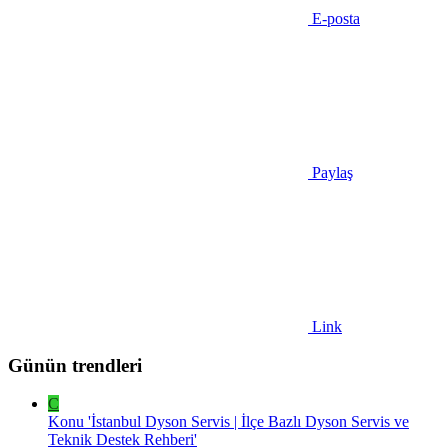
E-posta
Paylaş
Link
Günün trendleri
C
Konu 'İstanbul Dyson Servis | İlçe Bazlı Dyson Servis ve
Teknik Destek Rehberi'