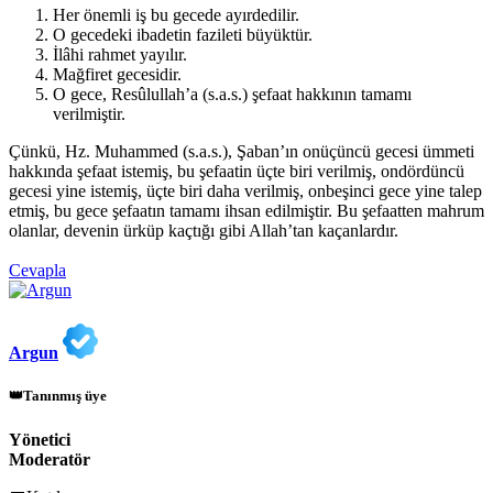
Her önemli iş bu gecede ayırdedilir.
O gecedeki ibadetin fazileti büyüktür.
İlâhi rahmet yayılır.
Mağfiret gecesidir.
O gece, Resûlullah’a (s.a.s.) şefaat hakkının tamamı
verilmiştir.
Çünkü, Hz. Muhammed (s.a.s.), Şaban’ın onüçüncü gecesi ümmeti
hakkında şefaat istemiş, bu şefaatin üçte biri verilmiş, ondördüncü
gecesi yine istemiş, üçte biri daha verilmiş, onbeşinci gece yine talep
etmiş, bu gece şefaatın tamamı ihsan edilmiştir. Bu şefaatten mahrum
olanlar, devenin ürküp kaçtığı gibi Allah’tan kaçanlardır.
Cevapla
Argun
👑Tanınmış üye
Yönetici
Moderatör