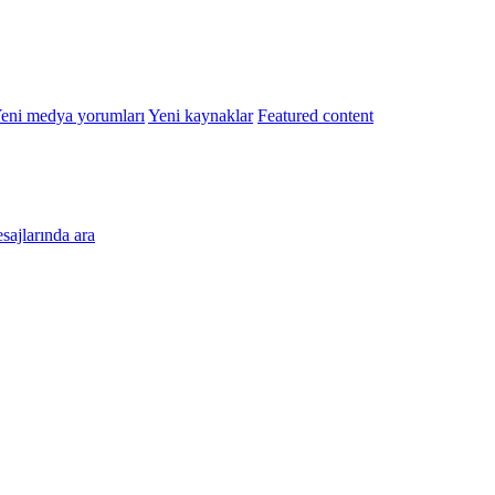
eni medya yorumları
Yeni kaynaklar
Featured content
esajlarında ara