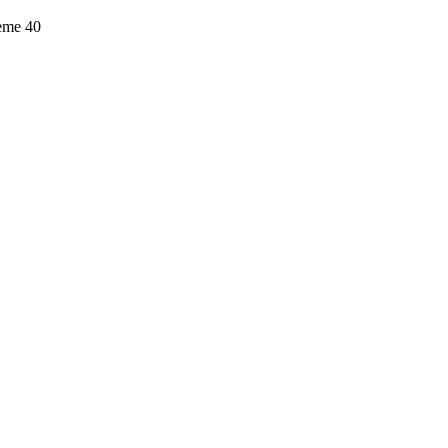
leme
40