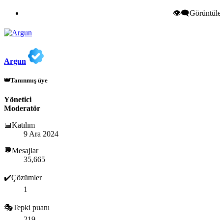
👁️‍🗨️Görüntü
Argun
👑Tanınmış üye
Yönetici
Moderatör
📅Katılım
9 Ara 2024
💬Mesajlar
35,665
✔️Çözümler
1
🎭Tepki puanı
219