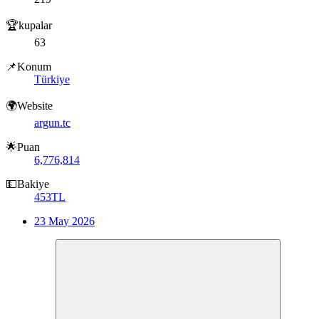
🏆kupalar
63
📌Konum
Türkiye
🌍Website
argun.tc
🌟Puan
6,776,814
💵Bakiye
453TL
23 May 2026