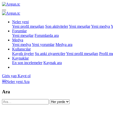
Neler yeni
Yeni profil mesajları
Son aktiviteler
Yeni mesajlar
Yeni medya
Y
Forumlar
Yeni mesajlar
Forumlarda ara
Medya
Yeni medya
Yeni yorumlar
Medya ara
Kullanıcılar
Kayıtlı üyeler
Şu anki ziyaretçiler
Yeni profil mesajları
Profil m
Kaynaklar
En son incelemeler
Kaynak ara
Giriş yap
Kayıt ol
🆕Neler yeni
Ara
Ara