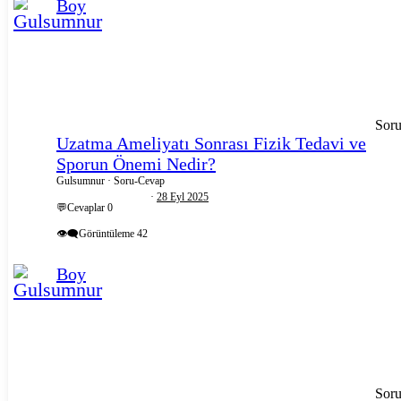
Boy
Sor
Uzatma Ameliyatı Sonrası Fizik Tedavi ve
Sporun Önemi Nedir?
Gulsumnur
Soru-Cevap
28 Eyl 2025
💬Cevaplar
0
👁️‍🗨️Görüntüleme
42
Boy
Sor