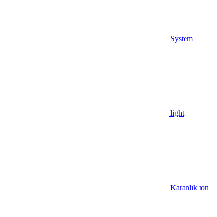
System
light
Karanlık ton