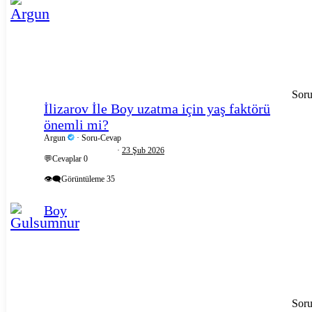
Sor
İlizarov İle Boy uzatma için yaş faktörü
önemli mi?
Argun
Soru-Cevap
23 Şub 2026
💬Cevaplar
0
👁️‍🗨️Görüntüleme
35
Boy
Sor