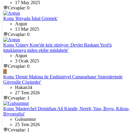
17 May 2025
💬Cevaplar: 0
Konu 'Rüyada İshal Görmek'
Argun
13 Mar 2025
💬Cevaplar: 0
Konu 'Güney Kore'de kriz sürüyor: Devlet Başkanı Yeol'ü
tutuklamaya giden ekibe müdahele'
Argun
3 Ocak 2025
💬Cevaplar: 0
H
Konu 'Demir Makina ile Endüstriyel Çamaşırhane Sistemlerinde
Güvenilir Çözümler'
Hakan34
27 Tem 2026
💬Cevaplar: 1
Konu 'Masterchef Demirhan Ali Kimdir, Nereli, Yaşı, Boyu, Kilosu,
Biyografisi'
Gulsumnur
25 Tem 2026
💬Cevaplar: 1