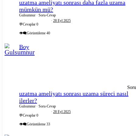
uzatma ameliyatı sonrası daha fazla uzama
mümkün mü?
Gulsumnur
Soru-Cevap
28 Eyl 2025
💬Cevaplar
0
👁️‍🗨️Görüntüleme
40
Boy
Sor
uzatma ameliyatı sonrası uzama süreci nasıl
ilerler?
Gulsumnur
Soru-Cevap
28 Eyl 2025
💬Cevaplar
0
👁️‍🗨️Görüntüleme
33