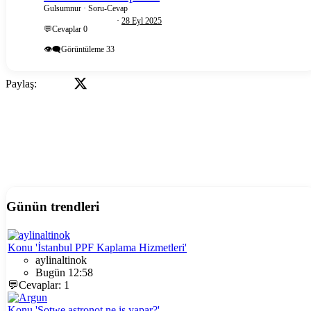
Gulsumnur
Soru-Cevap
28 Eyl 2025
💬Cevaplar
0
👁️‍🗨️Görüntüleme
33
X
Facebook
L
Paylaş:
Günün trendleri
Konu 'İstanbul PPF Kaplama Hizmetleri'
aylinaltinok
Bugün 12:58
💬Cevaplar: 1
Konu 'Sotwe astronot ne iş yapar?'