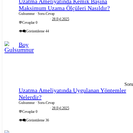
Uzatma Ameliyatında Kemik Başına
Maksimum Uzama Ölçüleri Nasıldır?
Gulsumnur
Soru-Cevap
28 Eyl 2025
💬Cevaplar
0
👁️‍🗨️Görüntüleme
44
Boy
Sor
Uzatma Ameliyatında Uygulanan Yöntemler
Nelerdir?
Gulsumnur
Soru-Cevap
28 Eyl 2025
💬Cevaplar
0
👁️‍🗨️Görüntüleme
36