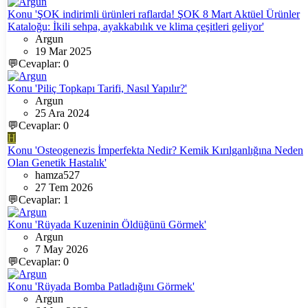
Konu 'ŞOK indirimli ürünleri raflarda! ŞOK 8 Mart Aktüel Ürünler
Kataloğu: İkili sehpa, ayakkabılık ve klima çeşitleri geliyor'
Argun
19 Mar 2025
💬Cevaplar: 0
Konu 'Piliç Topkapı Tarifi, Nasıl Yapılır?'
Argun
25 Ara 2024
💬Cevaplar: 0
H
Konu 'Osteogenezis İmperfekta Nedir? Kemik Kırılganlığına Neden
Olan Genetik Hastalık'
hamza527
27 Tem 2026
💬Cevaplar: 1
Konu 'Rüyada Kuzeninin Öldüğünü Görmek'
Argun
7 May 2026
💬Cevaplar: 0
Konu 'Rüyada Bomba Patladığını Görmek'
Argun