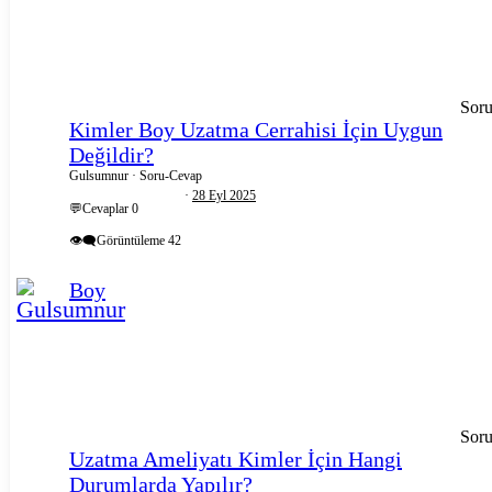
Sor
Kimler Boy Uzatma Cerrahisi İçin Uygun
Değildir?
Gulsumnur
Soru-Cevap
28 Eyl 2025
💬Cevaplar
0
👁️‍🗨️Görüntüleme
42
Boy
Sor
Uzatma Ameliyatı Kimler İçin Hangi
Durumlarda Yapılır?