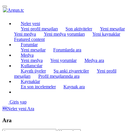
Neler yeni
Yeni profil mesajları
Son aktiviteler
Yeni mesajlar
Yeni medya
Yeni medya yorumları
Yeni kaynaklar
Featured content
Forumlar
Yeni mesajlar
Forumlarda ara
Medya
Yeni medya
Yeni yorumlar
Medya ara
Kullanıcılar
Kayıtlı üyeler
Şu anki ziyaretçiler
Yeni profil
mesajları
Profil mesajlarında ara
Kaynaklar
En son incelemeler
Kaynak ara
Giriş yap
🆕Neler yeni
Ara
Ara