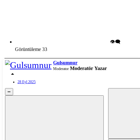
👁️‍🗨️
Görüntüleme
33
Gulsumnur
Moderatör
Yazar
Moderator
28 Eyl 2025
➖