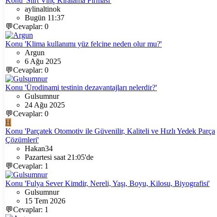
Konu 'Siirt Vinç Kiralama Firması'
aylinaltinok
Bugün 11:37
💬Cevaplar: 0
Konu 'Klima kullanımı yüz felcine neden olur mu?'
Argun
6 Ağu 2025
💬Cevaplar: 0
Konu 'Ürodinami testinin dezavantajları nelerdir?'
Gulsumnur
24 Ağu 2025
💬Cevaplar: 0
H
Konu 'Parçatek Otomotiv ile Güvenilir, Kaliteli ve Hızlı Yedek Parça
Çözümleri'
Hakan34
Pazartesi saat 21:05'de
💬Cevaplar: 1
Konu 'Fulya Sever Kimdir, Nereli, Yaşı, Boyu, Kilosu, Biyografisi'
Gulsumnur
15 Tem 2026
💬Cevaplar: 1