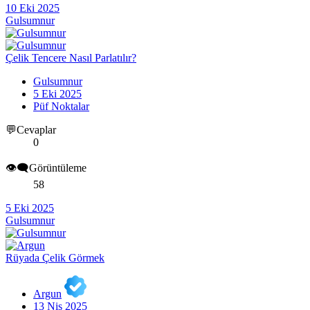
10 Eki 2025
Gulsumnur
Çelik Tencere Nasıl Parlatılır?
Gulsumnur
5 Eki 2025
Püf Noktalar
💬Cevaplar
0
👁️‍🗨️Görüntüleme
58
5 Eki 2025
Gulsumnur
Rüyada Çelik Görmek
Argun
13 Nis 2025