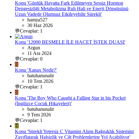
Konu 'Günlük Hayatta Fark Edilmeyen Sessiz Hormon
Dengesizliği Metabolizma Ruh Hali ve Enerji Döngüsünü
Uzun Vadede Olumsuz Etkileyebilir Sürekli'
hamza527
30 Haz 2026
💬Cevaplar: 1
Konu '12000 BESMELE İLE HACET İSTEK DUASI'
Argun
11 Ara 2024
💬Cevaplar: 0
B
Konu 'Xanax Nedir?'
batuhanunalir
10 Tem 2026
💬Cevaplar: 1
B
Konu 'The Boy Who Caught a Falling Star in his Pocket
(İngilizce Çocuk Hikayeleri)'
batuhanunalir
9 Tem 2026
💬Cevaplar: 1
H
Konu 'Sürekli Yetersiz C Vitamini Alımı Bağışıklık Sistemini
Zayıflatarak Halsizlik ve Cilt Problemlerine Yol Açabiliyor'