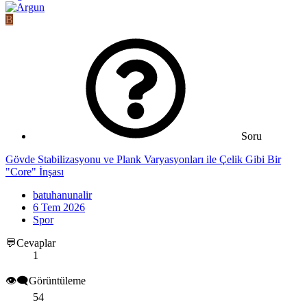
B
Soru
Gövde Stabilizasyonu ve Plank Varyasyonları ile Çelik Gibi Bir
"Core" İnşası
batuhanunalir
6 Tem 2026
Spor
💬Cevaplar
1
👁️‍🗨️Görüntüleme
54