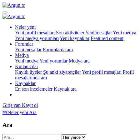
Neler yeni
Yeni profil mesajları
Son aktiviteler
Yeni mesajlar
Yeni medya
Yeni medya yorumları
Yeni kaynaklar
Featured content
Forumlar
Yeni mesajlar
Forumlarda ara
Medya
Yeni medya
Yeni yorumlar
Medya ara
Kullanıcılar
Kayıtlı üyeler
Şu anki ziyaretçiler
Yeni profil mesajları
Profil
mesajlarında ara
Kaynaklar
En son incelemeler
Kaynak ara
Giriş yap
Kayıt ol
🆕Neler yeni
Ara
Ara