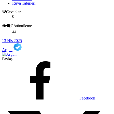
Rüya Tabirleri
💬Cevaplar
0
👁️‍🗨️Görüntüleme
44
13 Nis 2025
Argun
Paylaş:
Facebook