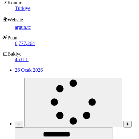
📌Konum
Türkiye
🌍Website
argun.tc
🌟Puan
6,777,264
💵Bakiye
453TL
26 Ocak 2026
➖
➕