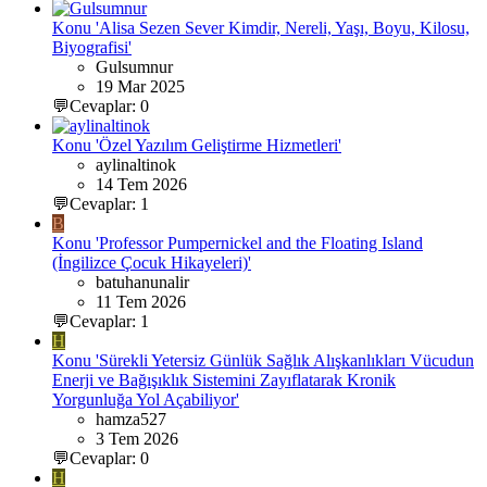
Konu 'Alisa Sezen Sever Kimdir, Nereli, Yaşı, Boyu, Kilosu,
Biyografisi'
Gulsumnur
19 Mar 2025
💬Cevaplar: 0
Konu 'Özel Yazılım Geliştirme Hizmetleri'
aylinaltinok
14 Tem 2026
💬Cevaplar: 1
B
Konu 'Professor Pumpernickel and the Floating Island
(İngilizce Çocuk Hikayeleri)'
batuhanunalir
11 Tem 2026
💬Cevaplar: 1
H
Konu 'Sürekli Yetersiz Günlük Sağlık Alışkanlıkları Vücudun
Enerji ve Bağışıklık Sistemini Zayıflatarak Kronik
Yorgunluğa Yol Açabiliyor'
hamza527
3 Tem 2026
💬Cevaplar: 0
H