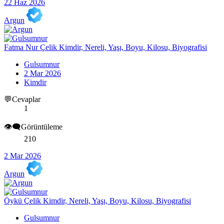
22 Haz 2026
Argun
Fatma Nur Çelik Kimdir, Nereli, Yaşı, Boyu, Kilosu, Biyografisi
Gulsumnur
2 Mar 2026
Kimdir
💬Cevaplar
1
👁️‍🗨️Görüntüleme
210
2 Mar 2026
Argun
Öykü Çelik Kimdir, Nereli, Yaşı, Boyu, Kilosu, Biyografisi
Gulsumnur