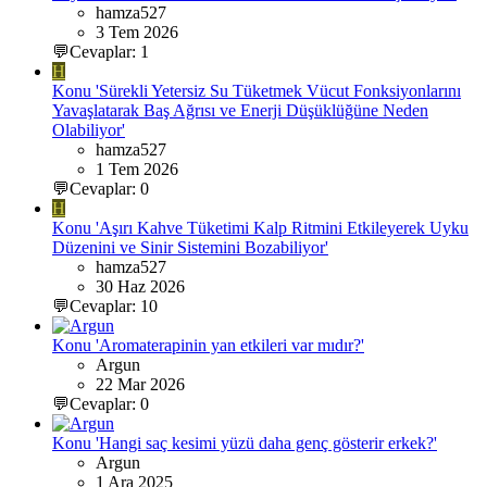
hamza527
3 Tem 2026
💬Cevaplar: 1
H
Konu 'Sürekli Yetersiz Su Tüketmek Vücut Fonksiyonlarını
Yavaşlatarak Baş Ağrısı ve Enerji Düşüklüğüne Neden
Olabiliyor'
hamza527
1 Tem 2026
💬Cevaplar: 0
H
Konu 'Aşırı Kahve Tüketimi Kalp Ritmini Etkileyerek Uyku
Düzenini ve Sinir Sistemini Bozabiliyor'
hamza527
30 Haz 2026
💬Cevaplar: 10
Konu 'Aromaterapinin yan etkileri var mıdır?'
Argun
22 Mar 2026
💬Cevaplar: 0
Konu 'Hangi saç kesimi yüzü daha genç gösterir erkek?'
Argun
1 Ara 2025