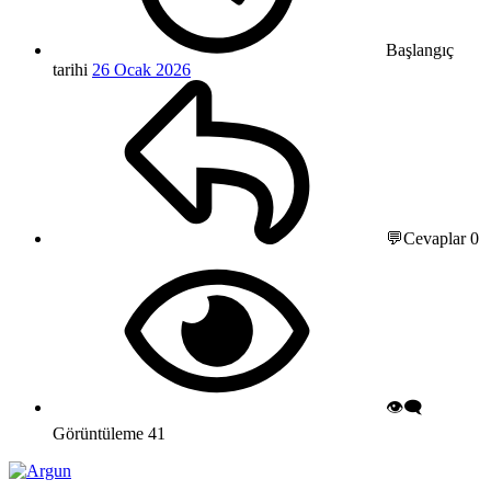
Başlangıç
tarihi
26 Ocak 2026
💬Cevaplar
0
👁️‍🗨️
Görüntüleme
41