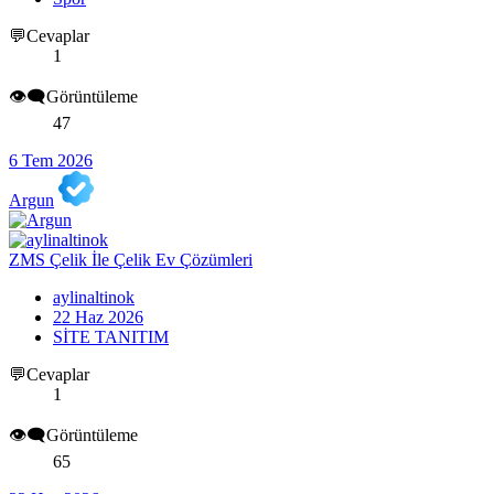
💬Cevaplar
1
👁️‍🗨️Görüntüleme
47
6 Tem 2026
Argun
ZMS Çelik İle Çelik Ev Çözümleri
aylinaltinok
22 Haz 2026
SİTE TANITIM
💬Cevaplar
1
👁️‍🗨️Görüntüleme
65