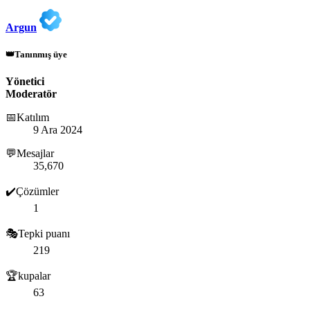
Argun
👑Tanınmış üye
Yönetici
Moderatör
📅Katılım
9 Ara 2024
💬Mesajlar
35,670
✔️Çözümler
1
🎭Tepki puanı
219
🏆kupalar
63