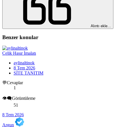
Alıntı ekle…
Benzer konular
Çelik Hasır İmalatı
aylinaltinok
8 Tem 2026
SİTE TANITIM
💬Cevaplar
1
👁️‍🗨️Görüntüleme
51
8 Tem 2026
Argun