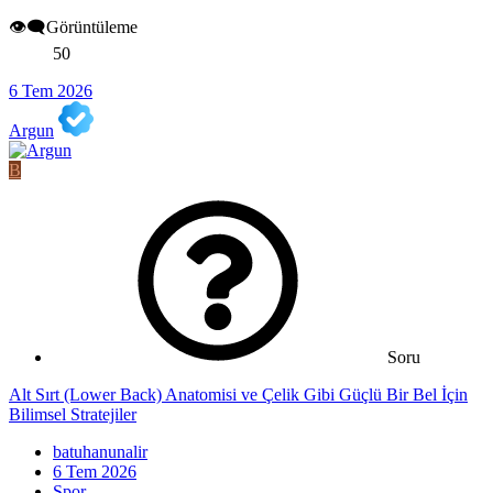
👁️‍🗨️Görüntüleme
50
6 Tem 2026
Argun
B
Soru
Alt Sırt (Lower Back) Anatomisi ve Çelik Gibi Güçlü Bir Bel İçin
Bilimsel Stratejiler
batuhanunalir
6 Tem 2026
Spor