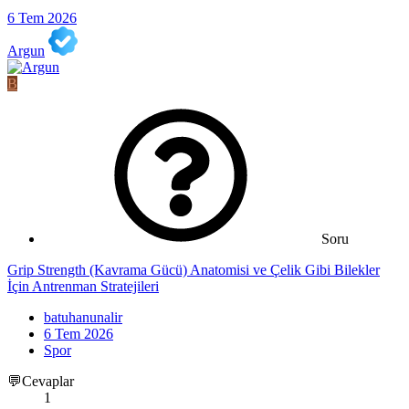
6 Tem 2026
Argun
B
Soru
Grip Strength (Kavrama Gücü) Anatomisi ve Çelik Gibi Bilekler
İçin Antrenman Stratejileri
batuhanunalir
6 Tem 2026
Spor
💬Cevaplar
1