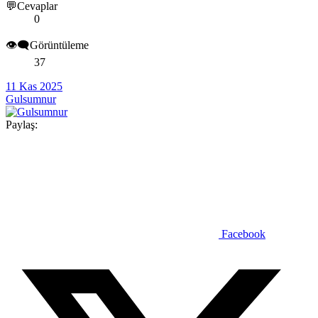
💬Cevaplar
0
👁️‍🗨️Görüntüleme
37
11 Kas 2025
Gulsumnur
Paylaş:
Facebook