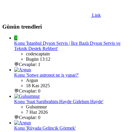
Link
Günün trendleri
C
Konu 'İstanbul Dyson Servis | İlçe Bazlı Dyson Servis ve
Teknik Destek Rehberi'
codescaptain
Bugün 13:12
💬Cevaplar: 1
Konu 'Sotwe astronot ne iş yapar?'
Argun
18 Kas 2025
💬Cevaplar: 0
Konu 'Suat Sarıibrahim-Hayde Gidelum Hayde'
Gulsumnur
7 Haz 2026
💬Cevaplar: 0
Konu 'Rüyada Gelincik Görmek'