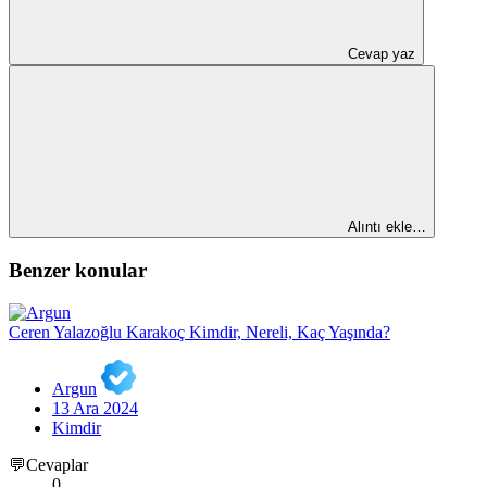
Cevap yaz
Alıntı ekle…
Benzer konular
Ceren Yalazoğlu Karakoç Kimdir, Nereli, Kaç Yaşında?
Argun
13 Ara 2024
Kimdir
💬Cevaplar
0