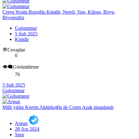
Ceren Yeşim Bozoğlu Kimdir, Nereli, Yaşı, Kilosu, Boyu,
Biyografisi
Gulsumnur
5 Şub 2025
Kimdir
💬Cevaplar
0
👁️‍🗨️Görüntüleme
76
5 Şub 2025
Gulsumnur
Milli yıldız Kerem Aktürkoğlu ile Ceren Azak nişanlandı
Argun
28 Ara 2024
Spor