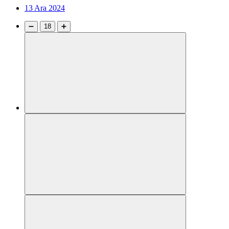
13 Ara 2024
➖
18
➕