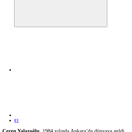
#1
Ceren Yalazoğlu
, 1984 yılında Ankara’da dünyaya geldi.