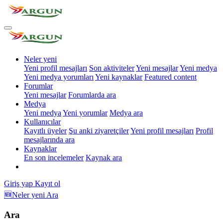
Neler yeni
Yeni profil mesajları
Son aktiviteler
Yeni mesajlar
Yeni medya
Yeni medya yorumları
Yeni kaynaklar
Featured content
Forumlar
Yeni mesajlar
Forumlarda ara
Medya
Yeni medya
Yeni yorumlar
Medya ara
Kullanıcılar
Kayıtlı üyeler
Şu anki ziyaretçiler
Yeni profil mesajları
Profil
mesajlarında ara
Kaynaklar
En son incelemeler
Kaynak ara
Giriş yap
Kayıt ol
🆕Neler yeni
Ara
Ara