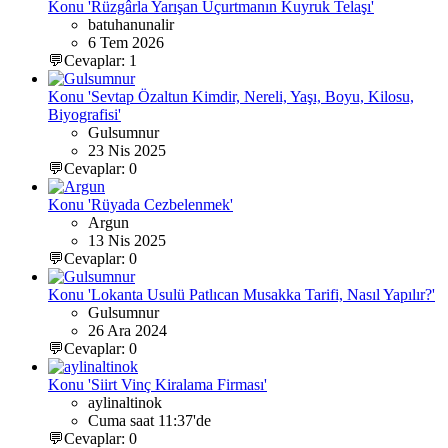
Konu 'Rüzgârla Yarışan Uçurtmanın Kuyruk Telaşı'
batuhanunalir
6 Tem 2026
💬Cevaplar: 1
Konu 'Sevtap Özaltun Kimdir, Nereli, Yaşı, Boyu, Kilosu,
Biyografisi'
Gulsumnur
23 Nis 2025
💬Cevaplar: 0
Konu 'Rüyada Cezbelenmek'
Argun
13 Nis 2025
💬Cevaplar: 0
Konu 'Lokanta Usulü Patlıcan Musakka Tarifi, Nasıl Yapılır?'
Gulsumnur
26 Ara 2024
💬Cevaplar: 0
Konu 'Siirt Vinç Kiralama Firması'
aylinaltinok
Cuma saat 11:37'de
💬Cevaplar: 0