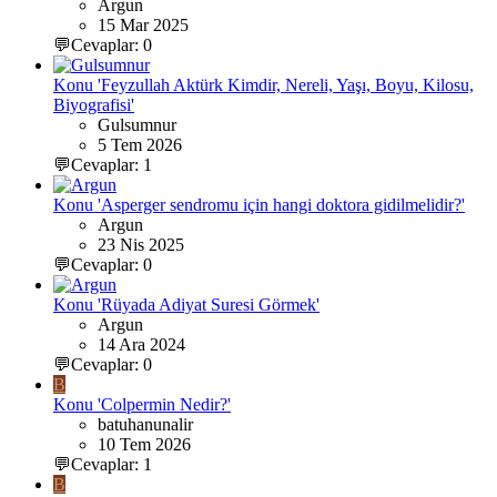
Argun
15 Mar 2025
💬Cevaplar: 0
Konu 'Feyzullah Aktürk Kimdir, Nereli, Yaşı, Boyu, Kilosu,
Biyografisi'
Gulsumnur
5 Tem 2026
💬Cevaplar: 1
Konu 'Asperger sendromu için hangi doktora gidilmelidir?'
Argun
23 Nis 2025
💬Cevaplar: 0
Konu 'Rüyada Adiyat Suresi Görmek'
Argun
14 Ara 2024
💬Cevaplar: 0
B
Konu 'Colpermin Nedir?'
batuhanunalir
10 Tem 2026
💬Cevaplar: 1
B