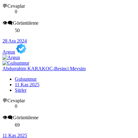
💬Cevaplar
0
👁️‍🗨️Görüntüleme
50
28 Ara 2024
Argun
Abdurrahim KARAKOÇ-Beşinci Mevsim
Gulsumnur
11 Kas 2025
Şiirler
💬Cevaplar
0
👁️‍🗨️Görüntüleme
69
11 Kas 2025