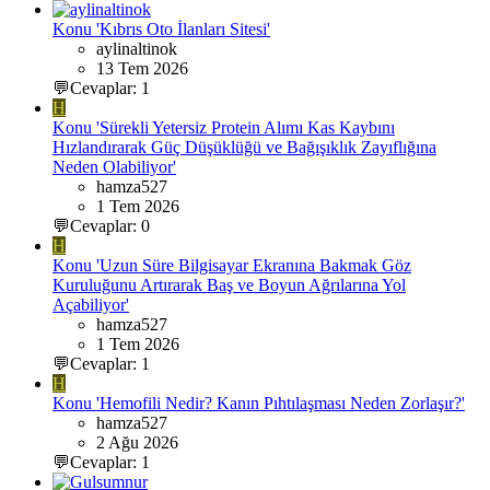
Konu 'Kıbrıs Oto İlanları Sitesi'
aylinaltinok
13 Tem 2026
💬Cevaplar: 1
H
Konu 'Sürekli Yetersiz Protein Alımı Kas Kaybını
Hızlandırarak Güç Düşüklüğü ve Bağışıklık Zayıflığına
Neden Olabiliyor'
hamza527
1 Tem 2026
💬Cevaplar: 0
H
Konu 'Uzun Süre Bilgisayar Ekranına Bakmak Göz
Kuruluğunu Artırarak Baş ve Boyun Ağrılarına Yol
Açabiliyor'
hamza527
1 Tem 2026
💬Cevaplar: 1
H
Konu 'Hemofili Nedir? Kanın Pıhtılaşması Neden Zorlaşır?'
hamza527
2 Ağu 2026
💬Cevaplar: 1