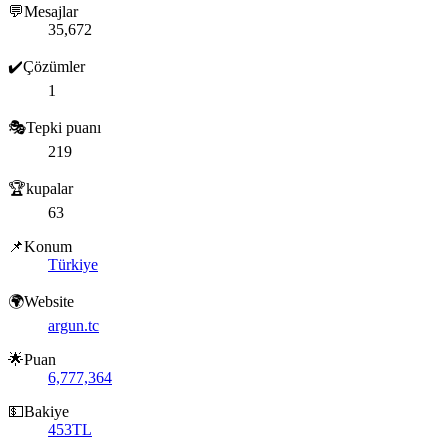
💬Mesajlar
35,672
✔️Çözümler
1
🎭Tepki puanı
219
🏆kupalar
63
📌Konum
Türkiye
🌍Website
argun.tc
🌟Puan
6,777,364
💵Bakiye
453TL