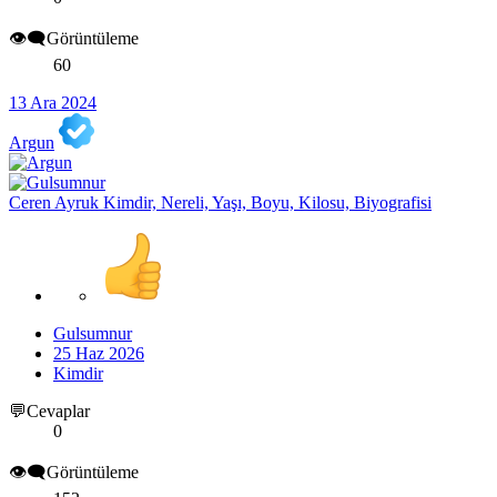
👁️‍🗨️Görüntüleme
60
13 Ara 2024
Argun
Ceren Ayruk Kimdir, Nereli, Yaşı, Boyu, Kilosu, Biyografisi
Gulsumnur
25 Haz 2026
Kimdir
💬Cevaplar
0
👁️‍🗨️Görüntüleme