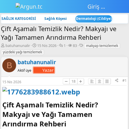
Giriş yap
SAĞLIK KATEGORİSİ
Sağlık Köşesi
Dermatoloji (Cildiye)
Çift Aşamalı Temizlik Nedir? Makyajı ve
Yağı Tamamen Arındırma Rehberi
K
B
💬
👁️‍🗨️
E
batuhanunalir
15 Nis 2026
1
83
makyajı temizlemek
o
a
C
G
t
yüzdeki yağı temizlemek
n
ş
e
ö
i
b
l
v
r
k
batuhanunalir
B
u
a
a
ü
e
Yazar
Aktif üye
y
n
p
n
t
u
g
l
t
l
#1
➖
18
➕
b
ı
a
ü
e
15 Nis 2026
a
ç
r
l
r
ş
t
e
l
a
m
a
r
e
Çift Aşamalı Temizlik Nedir?
t
i
Makyajı ve Yağı Tamamen
a
h
n
i
Arındırma Rehberi​