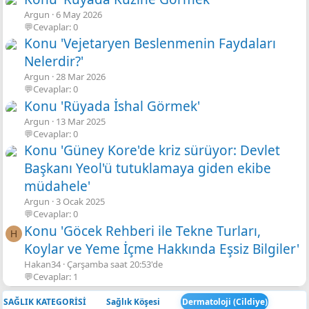
Argun
6 May 2026
💬Cevaplar: 0
Konu 'Vejetaryen Beslenmenin Faydaları
Nelerdir?'
Argun
28 Mar 2026
💬Cevaplar: 0
Konu 'Rüyada İshal Görmek'
Argun
13 Mar 2025
💬Cevaplar: 0
Konu 'Güney Kore'de kriz sürüyor: Devlet
Başkanı Yeol'ü tutuklamaya giden ekibe
müdahele'
Argun
3 Ocak 2025
💬Cevaplar: 0
Konu 'Göcek Rehberi ile Tekne Turları,
H
Koylar ve Yeme İçme Hakkında Eşsiz Bilgiler'
Hakan34
Çarşamba saat 20:53'de
💬Cevaplar: 1
SAĞLIK KATEGORİSİ
Sağlık Köşesi
Dermatoloji (Cildiye)