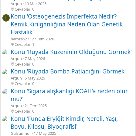
Argun
19 Mar 2025
💬Cevaplar: 0
Konu 'Osteogenezis İmperfekta Nedir?
H
Kemik Kırılganlığına Neden Olan Genetik
Hastalık'
hamza527
27 Tem 2026
💬Cevaplar: 1
Konu 'Rüyada Kuzeninin Öldüğünü Görmek'
Argun
7 May 2026
💬Cevaplar: 0
Konu 'Rüyada Bomba Patladığını Görmek'
Argun
6 May 2026
💬Cevaplar: 0
Konu 'Sigara alışkanlığı KOAH'a neden olur
mu?'
Argun
21 Tem 2025
💬Cevaplar: 0
Konu 'Funda Eryiğit Kimdir, Nereli, Yaşı,
Boyu, Kilosu, Biyografisi'
Gulsumnur
17 May 2025