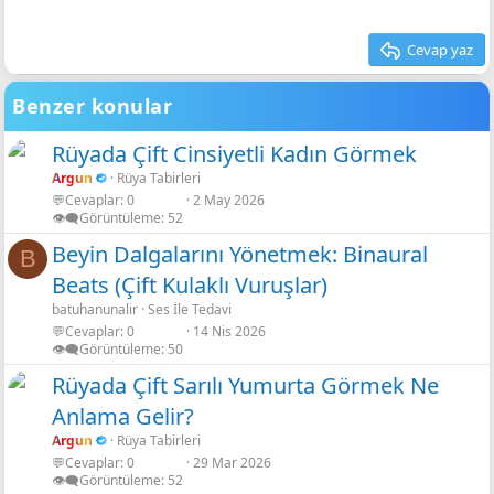
Cevap yaz
Benzer konular
Rüyada Çift Cinsiyetli Kadın Görmek
Argun
Rüya Tabirleri
💬Cevaplar
0
2 May 2026
👁️‍🗨️Görüntüleme
52
Beyin Dalgalarını Yönetmek: Binaural
B
Beats (Çift Kulaklı Vuruşlar)
batuhanunalir
Ses İle Tedavi
💬Cevaplar
0
14 Nis 2026
👁️‍🗨️Görüntüleme
50
Rüyada Çift Sarılı Yumurta Görmek Ne
Anlama Gelir?
Argun
Rüya Tabirleri
💬Cevaplar
0
29 Mar 2026
👁️‍🗨️Görüntüleme
52