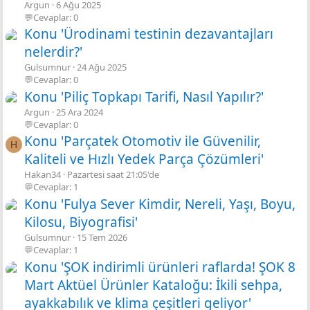
Argun
6 Ağu 2025
💬Cevaplar: 0
Konu 'Ürodinami testinin dezavantajları
nelerdir?'
Gulsumnur
24 Ağu 2025
💬Cevaplar: 0
Konu 'Piliç Topkapı Tarifi, Nasıl Yapılır?'
Argun
25 Ara 2024
💬Cevaplar: 0
Konu 'Parçatek Otomotiv ile Güvenilir,
H
Kaliteli ve Hızlı Yedek Parça Çözümleri'
Hakan34
Pazartesi saat 21:05'de
💬Cevaplar: 1
Konu 'Fulya Sever Kimdir, Nereli, Yaşı, Boyu,
Kilosu, Biyografisi'
Gulsumnur
15 Tem 2026
💬Cevaplar: 1
Konu 'ŞOK indirimli ürünleri raflarda! ŞOK 8
Mart Aktüel Ürünler Kataloğu: İkili sehpa,
ayakkabılık ve klima çeşitleri geliyor'