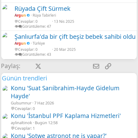
Rüyada Çift Sürmek
Argun
Rüya Tabirleri
💬Cevaplar
0
13 Nis 2025
👁️‍🗨️Görüntüleme
47
Şanlıurfa'da bir çift beşiz bebek sahibi oldu
Argun
Türkiye
💬Cevaplar
0
20 Mar 2025
👁️‍🗨️Görüntüleme
43
Facebook
X
LinkedIn
Pinterest
Tumblr
WhatsApp
E-posta
Link
Paylaş:
Günün trendleri
Konu 'Suat Sarıibrahim-Hayde Gidelum
Hayde'
Gulsumnur
7 Haz 2026
💬Cevaplar: 0
Konu 'İstanbul PPF Kaplama Hizmetleri'
aylinaltinok
Bugün 12:58
💬Cevaplar: 1
Konu 'Sotwe astronot ne iş yapar?'