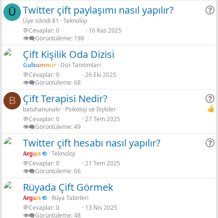
Twitter çift paylaşımı nasıl yapılır?
Ü
Üye silindi 81
Teknoloji
💬Cevaplar
0
16 Kas 2025
r
👁️‍🗨️Görüntüleme
198
Çift Kişilik Oda Dizisi
Gulsumnur
Dizi Tanıtımları
💬Cevaplar
0
26 Eki 2025
👁️‍🗨️Görüntüleme
68
Çift Terapisi Nedir?
B
batuhanunalir
Psikoloji ve İlişkiler
💬Cevaplar
0
27 Tem 2025
r
👁️‍🗨️Görüntüleme
49
Twitter çift hesabı nasıl yapılır?
Argun
Teknoloji
💬Cevaplar
0
21 Tem 2025
r
👁️‍🗨️Görüntüleme
66
Rüyada Çift Görmek
Argun
Rüya Tabirleri
💬Cevaplar
0
13 Nis 2025
👁️‍🗨️Görüntüleme
48