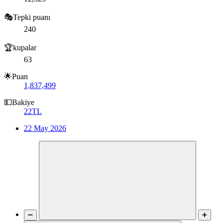
🎭Tepki puanı
240
🏆kupalar
63
🌟Puan
1,837,499
💵Bakiye
22TL
22 May 2026
➖
➕