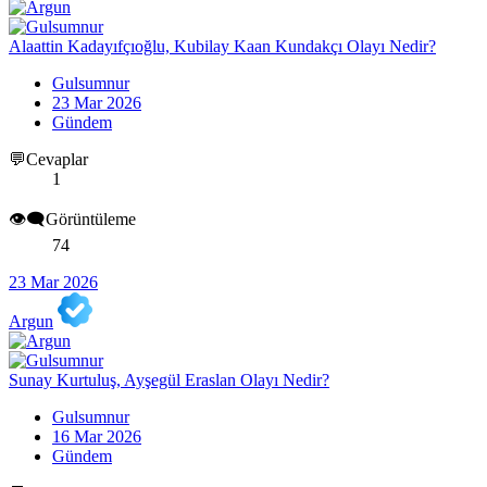
Alaattin Kadayıfçıoğlu, Kubilay Kaan Kundakçı Olayı Nedir?
Gulsumnur
23 Mar 2026
Gündem
💬Cevaplar
1
👁️‍🗨️Görüntüleme
74
23 Mar 2026
Argun
Sunay Kurtuluş, Ayşegül Eraslan Olayı Nedir?
Gulsumnur
16 Mar 2026
Gündem