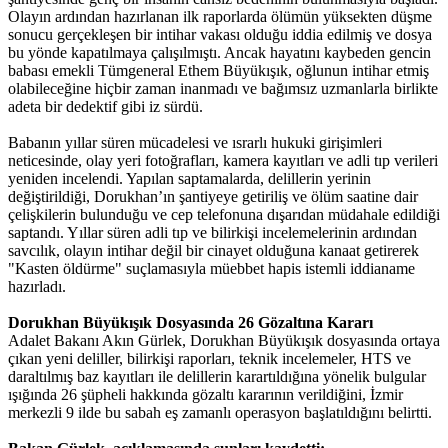
Olayın ardından hazırlanan ilk raporlarda ölümün yüksekten düşme
sonucu gerçekleşen bir intihar vakası olduğu iddia edilmiş ve dosya
bu yönde kapatılmaya çalışılmıştı. Ancak hayatını kaybeden gencin
babası emekli Tümgeneral Ethem Büyükışık, oğlunun intihar etmiş
olabileceğine hiçbir zaman inanmadı ve bağımsız uzmanlarla birlikte
adeta bir dedektif gibi iz sürdü.
Babanın yıllar süren mücadelesi ve ısrarlı hukuki girişimleri
neticesinde, olay yeri fotoğrafları, kamera kayıtları ve adli tıp verileri
yeniden incelendi. Yapılan saptamalarda, delillerin yerinin
değiştirildiği, Dorukhan’ın şantiyeye getiriliş ve ölüm saatine dair
çelişkilerin bulunduğu ve cep telefonuna dışarıdan müdahale edildiği
saptandı. Yıllar süren adli tıp ve bilirkişi incelemelerinin ardından
savcılık, olayın intihar değil bir cinayet olduğuna kanaat getirerek
"Kasten öldürme" suçlamasıyla müebbet hapis istemli iddianame
hazırladı.
Dorukhan Büyükışık Dosyasında 26 Gözaltına Kararı
Adalet Bakanı Akın Gürlek, Dorukhan Büyükışık dosyasında ortaya
çıkan yeni deliller, bilirkişi raporları, teknik incelemeler, HTS ve
daraltılmış baz kayıtları ile delillerin karartıldığına yönelik bulgular
ışığında 26 şüpheli hakkında gözaltı kararının verildiğini, İzmir
merkezli 9 ilde bu sabah eş zamanlı operasyon başlatıldığını belirtti.