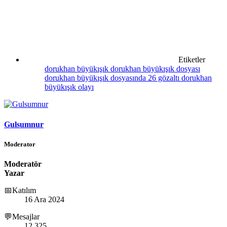
Etiketler
dorukhan büyükışık
dorukhan büyükışık dosyası
dorukhan büyükışık dosyasında 26 gözaltı
dorukhan
büyükışık olayı
Gulsumnur
Moderator
Moderatör
Yazar
📅Katılım
16 Ara 2024
💬Mesajlar
12,325