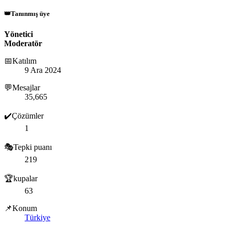
👑Tanınmış üye
Yönetici
Moderatör
📅Katılım
9 Ara 2024
💬Mesajlar
35,665
✔️Çözümler
1
🎭Tepki puanı
219
🏆kupalar
63
📌Konum
Türkiye