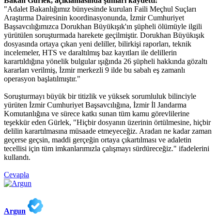
Bakan Gürlek, açıklamasında şunları kaydetti:
"Adalet Bakanlığımız bünyesinde kurulan Faili Meçhul Suçları
Araştırma Dairesinin koordinasyonunda, İzmir Cumhuriyet
Başsavcılığımızca Dorukhan Büyükışık'ın şüpheli ölümüyle ilgili
yürütülen soruşturmada harekete geçilmiştir. Dorukhan Büyükışık
dosyasında ortaya çıkan yeni deliller, bilirkişi raporları, teknik
incelemeler, HTS ve daraltılmış baz kayıtları ile delillerin
karartıldığına yönelik bulgular ışığında 26 şüpheli hakkında gözaltı
kararları verilmiş, İzmir merkezli 9 ilde bu sabah eş zamanlı
operasyon başlatılmıştır."
Soruşturmayı büyük bir titizlik ve yüksek sorumluluk bilinciyle
yürüten İzmir Cumhuriyet Başsavcılığına, İzmir İl Jandarma
Komutanlığına ve sürece katkı sunan tüm kamu görevlilerine
teşekkür eden Gürlek, "Hiçbir dosyanın üzerinin örtülmesine, hiçbir
delilin karartılmasına müsaade etmeyeceğiz. Aradan ne kadar zaman
geçerse geçsin, maddi gerçeğin ortaya çıkartılması ve adaletin
tecellisi için tüm imkanlarımızla çalışmayı sürdüreceğiz." ifadelerini
kullandı.
Cevapla
Argun