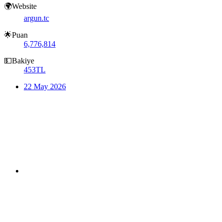
🌍Website
argun.tc
🌟Puan
6,776,814
💵Bakiye
453TL
22 May 2026