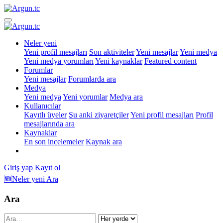
Neler yeni
Yeni profil mesajları
Son aktiviteler
Yeni mesajlar
Yeni medya
Yeni medya yorumları
Yeni kaynaklar
Featured content
Forumlar
Yeni mesajlar
Forumlarda ara
Medya
Yeni medya
Yeni yorumlar
Medya ara
Kullanıcılar
Kayıtlı üyeler
Şu anki ziyaretçiler
Yeni profil mesajları
Profil
mesajlarında ara
Kaynaklar
En son incelemeler
Kaynak ara
Giriş yap
Kayıt ol
🆕Neler yeni
Ara
Ara