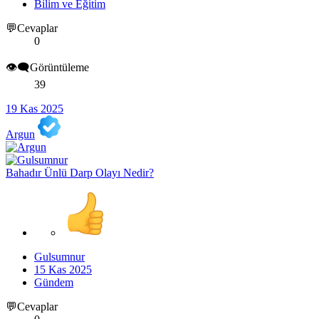
Bilim ve Eğitim
💬Cevaplar
0
👁️‍🗨️Görüntüleme
39
19 Kas 2025
Argun
Bahadır Ünlü Darp Olayı Nedir?
Gulsumnur
15 Kas 2025
Gündem
💬Cevaplar