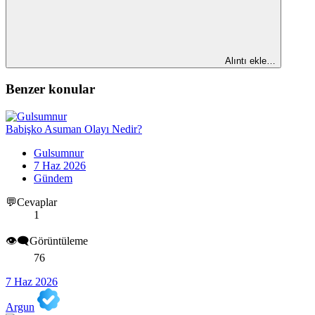
Alıntı ekle…
Benzer konular
Babişko Asuman Olayı Nedir?
Gulsumnur
7 Haz 2026
Gündem
💬Cevaplar
1
👁️‍🗨️Görüntüleme
76
7 Haz 2026
Argun