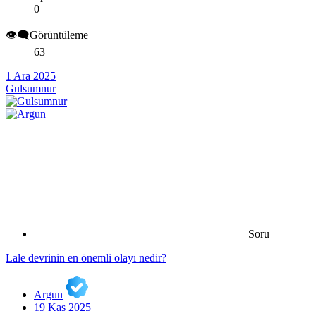
0
👁️‍🗨️Görüntüleme
63
1 Ara 2025
Gulsumnur
Soru
Lale devrinin en önemli olayı nedir?
Argun
19 Kas 2025