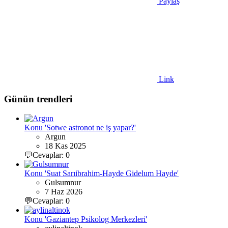
Paylaş
Link
Günün trendleri
Konu 'Sotwe astronot ne iş yapar?'
Argun
18 Kas 2025
💬Cevaplar: 0
Konu 'Suat Sarıibrahim-Hayde Gidelum Hayde'
Gulsumnur
7 Haz 2026
💬Cevaplar: 0
Konu 'Gaziantep Psikolog Merkezleri'