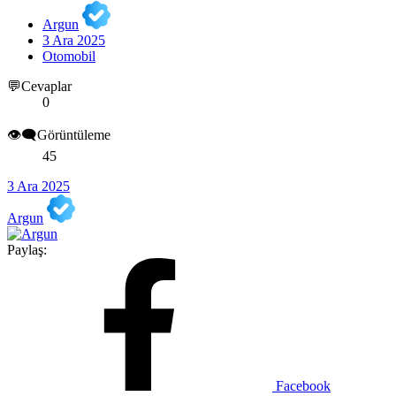
Argun
3 Ara 2025
Otomobil
💬Cevaplar
0
👁️‍🗨️Görüntüleme
45
3 Ara 2025
Argun
Paylaş:
Facebook