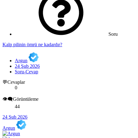
Soru
Kalp pilinin ömrü ne kadardır?
Argun
24 Şub 2026
Soru-Cevap
💬Cevaplar
0
👁️‍🗨️Görüntüleme
44
24 Şub 2026
Argun