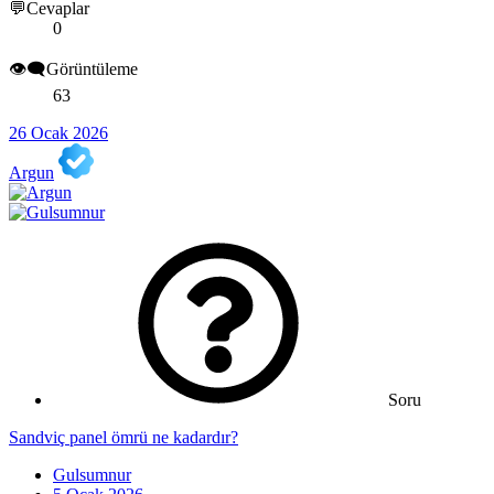
💬Cevaplar
0
👁️‍🗨️Görüntüleme
63
26 Ocak 2026
Argun
Soru
Sandviç panel ömrü ne kadardır?
Gulsumnur