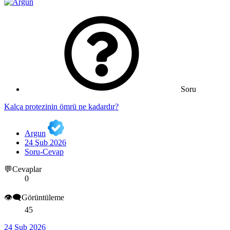
Soru
Kalça protezinin ömrü ne kadardır?
Argun
24 Şub 2026
Soru-Cevap
💬Cevaplar
0
👁️‍🗨️Görüntüleme
45
24 Şub 2026