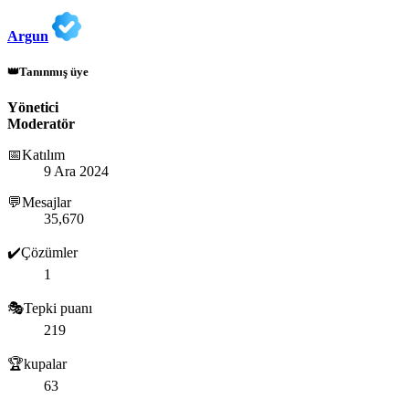
Argun
👑Tanınmış üye
Yönetici
Moderatör
📅Katılım
9 Ara 2024
💬Mesajlar
35,670
✔️Çözümler
1
🎭Tepki puanı
219
🏆kupalar
63