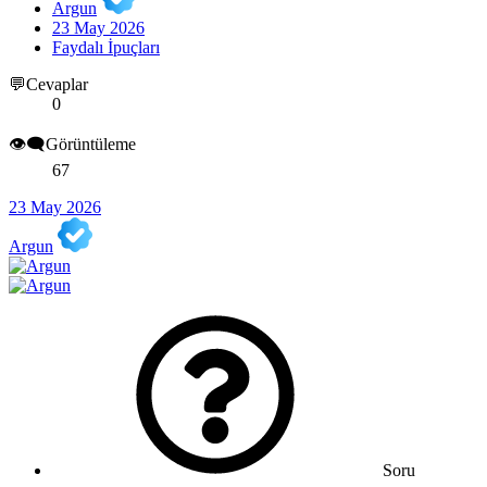
Argun
23 May 2026
Faydalı İpuçları
💬Cevaplar
0
👁️‍🗨️Görüntüleme
67
23 May 2026
Argun
Soru