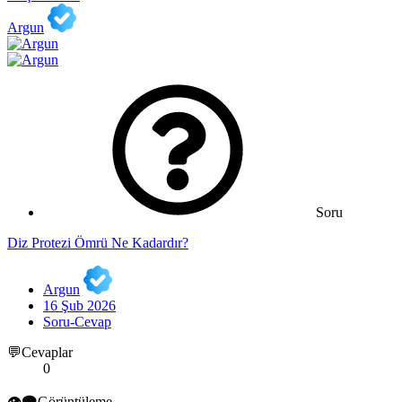
Argun
Soru
Diz Protezi Ömrü Ne Kadardır?
Argun
16 Şub 2026
Soru-Cevap
💬Cevaplar
0
👁️‍🗨️Görüntüleme