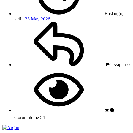
Başlangıç
tarihi
23 May 2026
💬Cevaplar
0
👁️‍🗨️
Görüntüleme
54