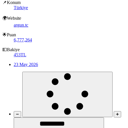
📌Konum
Türkiye
🌍Website
argun.tc
🌟Puan
6,777,264
💵Bakiye
453TL
23 May 2026
➖
➕