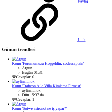
Paylaş
Link
Günün trendleri
Konu 'Forumumuza Hoşgeldin, codescaptain'
Argun
Bugün 01:31
💬Cevaplar: 0
Konu 'Trabzon Aile Villa Kiralama Firması'
aylinaltinok
Dün 15:37 da
💬Cevaplar: 1
Konu 'Sotwe astronot ne iş yapar?'