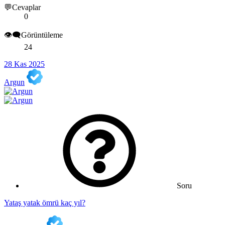
💬Cevaplar
0
👁️‍🗨️Görüntüleme
24
28 Kas 2025
Argun
Soru
Yataş yatak ömrü kaç yıl?