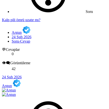
Soru
Kalp pili ömrü uzatır mı?
Argun
24 Şub 2026
Soru-Cevap
💬Cevaplar
0
👁️‍🗨️Görüntüleme
42
24 Şub 2026
Argun