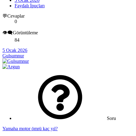
5 Ocak 2026
Faydalı İpuçları
💬Cevaplar
0
👁️‍🗨️Görüntüleme
84
5 Ocak 2026
Gulsumnur
Soru
Yamaha motor ömrü kaç yıl?