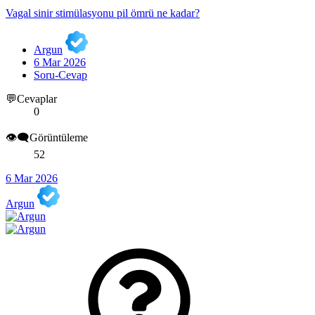
Vagal sinir stimülasyonu pil ömrü ne kadar?
Argun
6 Mar 2026
Soru-Cevap
💬Cevaplar
0
👁️‍🗨️Görüntüleme
52
6 Mar 2026
Argun