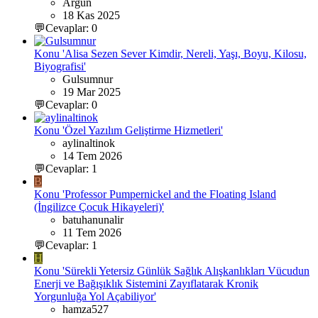
Argun
18 Kas 2025
💬Cevaplar: 0
Konu 'Alisa Sezen Sever Kimdir, Nereli, Yaşı, Boyu, Kilosu,
Biyografisi'
Gulsumnur
19 Mar 2025
💬Cevaplar: 0
Konu 'Özel Yazılım Geliştirme Hizmetleri'
aylinaltinok
14 Tem 2026
💬Cevaplar: 1
B
Konu 'Professor Pumpernickel and the Floating Island
(İngilizce Çocuk Hikayeleri)'
batuhanunalir
11 Tem 2026
💬Cevaplar: 1
H
Konu 'Sürekli Yetersiz Günlük Sağlık Alışkanlıkları Vücudun
Enerji ve Bağışıklık Sistemini Zayıflatarak Kronik
Yorgunluğa Yol Açabiliyor'
hamza527