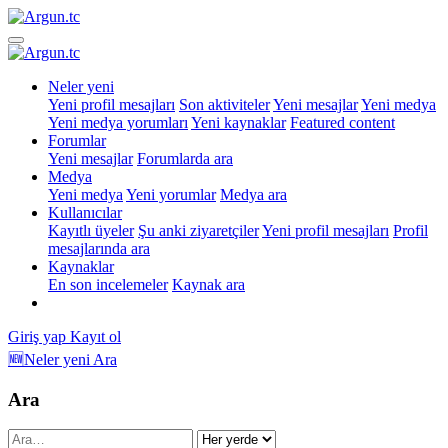
Neler yeni
Yeni profil mesajları
Son aktiviteler
Yeni mesajlar
Yeni medya
Yeni medya yorumları
Yeni kaynaklar
Featured content
Forumlar
Yeni mesajlar
Forumlarda ara
Medya
Yeni medya
Yeni yorumlar
Medya ara
Kullanıcılar
Kayıtlı üyeler
Şu anki ziyaretçiler
Yeni profil mesajları
Profil
mesajlarında ara
Kaynaklar
En son incelemeler
Kaynak ara
Giriş yap
Kayıt ol
🆕Neler yeni
Ara
Ara