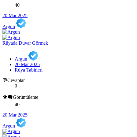
40
20 Mar 2025
Argun
Rüyada Duvar Görmek
Argun
20 Mar 2025
Rüya Tabirleri
💬Cevaplar
0
👁️‍🗨️Görüntüleme
40
20 Mar 2025
Argun