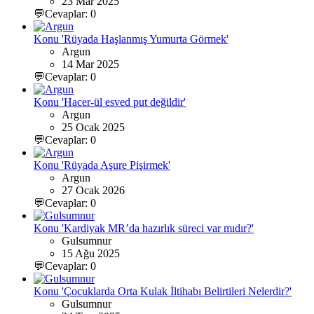
23 Mar 2025
💬Cevaplar: 0
Konu 'Rüyada Haşlanmış Yumurta Görmek'
Argun
14 Mar 2025
💬Cevaplar: 0
Konu 'Hacer-ül esved put değildir'
Argun
25 Ocak 2025
💬Cevaplar: 0
Konu 'Rüyada Aşure Pişirmek'
Argun
27 Ocak 2026
💬Cevaplar: 0
Konu 'Kardiyak MR’da hazırlık süreci var mıdır?'
Gulsumnur
15 Ağu 2025
💬Cevaplar: 0
Konu 'Çocuklarda Orta Kulak İltihabı Belirtileri Nelerdir?'
Gulsumnur