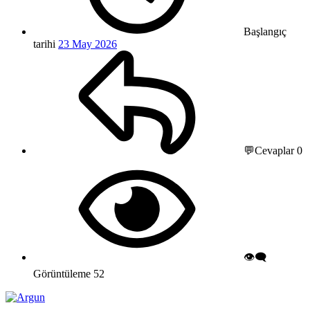
Başlangıç
tarihi
23 May 2026
💬Cevaplar
0
👁️‍🗨️
Görüntüleme
52