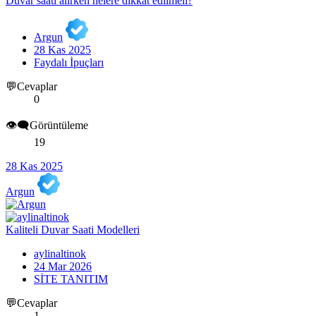
Duvar saati alırken nelere dikkat edilmeli?
Argun
28 Kas 2025
Faydalı İpuçları
💬Cevaplar
0
👁️‍🗨️Görüntüleme
19
28 Kas 2025
Argun
Kaliteli Duvar Saati Modelleri
aylinaltinok
24 Mar 2026
SİTE TANITIM
💬Cevaplar
1