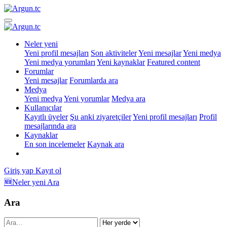
Neler yeni
Yeni profil mesajları
Son aktiviteler
Yeni mesajlar
Yeni medya
Yeni medya yorumları
Yeni kaynaklar
Featured content
Forumlar
Yeni mesajlar
Forumlarda ara
Medya
Yeni medya
Yeni yorumlar
Medya ara
Kullanıcılar
Kayıtlı üyeler
Şu anki ziyaretçiler
Yeni profil mesajları
Profil
mesajlarında ara
Kaynaklar
En son incelemeler
Kaynak ara
Giriş yap
Kayıt ol
🆕Neler yeni
Ara
Ara