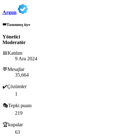
Argun
👑Tanınmış üye
Yönetici
Moderatör
📅Katılım
9 Ara 2024
💬Mesajlar
35,664
✔️Çözümler
1
🎭Tepki puanı
219
🏆kupalar
63