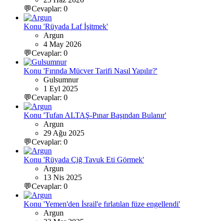
💬Cevaplar: 0
Konu 'Rüyada Laf İşitmek'
Argun
4 May 2026
💬Cevaplar: 0
Konu 'Fırında Mücver Tarifi Nasıl Yapılır?'
Gulsumnur
1 Eyl 2025
💬Cevaplar: 0
Konu 'Tufan ALTAŞ-Pınar Başından Bulanır'
Argun
29 Ağu 2025
💬Cevaplar: 0
Konu 'Rüyada Çiğ Tavuk Eti Görmek'
Argun
13 Nis 2025
💬Cevaplar: 0
Konu 'Yemen'den İsrail'e fırlatılan füze engellendi'
Argun