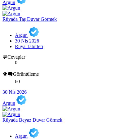
Argun
Rüyada Taş Duvar Görmek
Argun
30 Nis 2026
Rüya Tabirleri
💬Cevaplar
0
👁️‍🗨️Görüntüleme
60
30 Nis 2026
Argun
Rüyada Beyaz Duvar Görmek
Argun