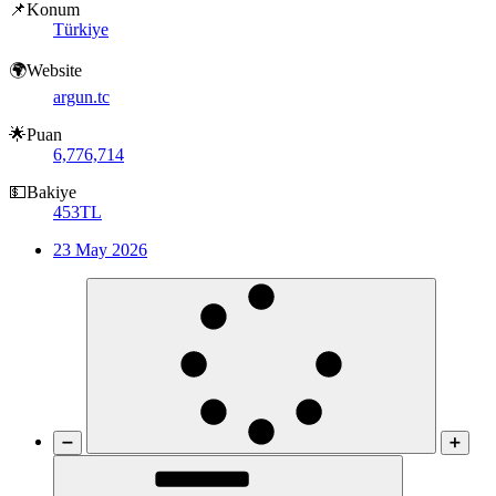
📌Konum
Türkiye
🌍Website
argun.tc
🌟Puan
6,776,714
💵Bakiye
453TL
23 May 2026
➖
➕