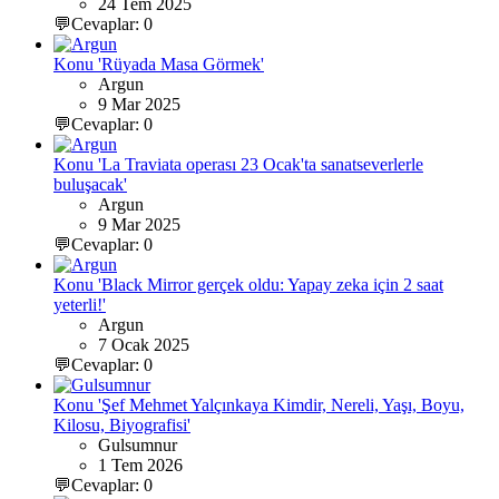
24 Tem 2025
💬Cevaplar: 0
Konu 'Rüyada Masa Görmek'
Argun
9 Mar 2025
💬Cevaplar: 0
Konu 'La Traviata operası 23 Ocak'ta sanatseverlerle
buluşacak'
Argun
9 Mar 2025
💬Cevaplar: 0
Konu 'Black Mirror gerçek oldu: Yapay zeka için 2 saat
yeterli!'
Argun
7 Ocak 2025
💬Cevaplar: 0
Konu 'Şef Mehmet Yalçınkaya Kimdir, Nereli, Yaşı, Boyu,
Kilosu, Biyografisi'
Gulsumnur
1 Tem 2026
💬Cevaplar: 0