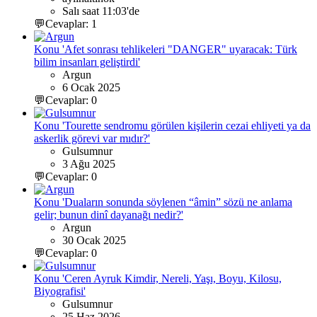
Salı saat 11:03'de
💬Cevaplar: 1
Konu 'Afet sonrası tehlikeleri "DANGER" uyaracak: Türk
bilim insanları geliştirdi'
Argun
6 Ocak 2025
💬Cevaplar: 0
Konu 'Tourette sendromu görülen kişilerin cezai ehliyeti ya da
askerlik görevi var mıdır?'
Gulsumnur
3 Ağu 2025
💬Cevaplar: 0
Konu 'Duaların sonunda söylenen “âmin” sözü ne anlama
gelir; bunun dinî dayanağı nedir?'
Argun
30 Ocak 2025
💬Cevaplar: 0
Konu 'Ceren Ayruk Kimdir, Nereli, Yaşı, Boyu, Kilosu,
Biyografisi'
Gulsumnur
25 Haz 2026