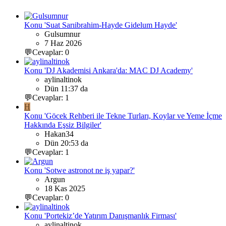
Konu 'Suat Sarıibrahim-Hayde Gidelum Hayde'
Gulsumnur
7 Haz 2026
💬Cevaplar: 0
Konu 'DJ Akademisi Ankara'da: MAC DJ Academy'
aylinaltinok
Dün 11:37 da
💬Cevaplar: 1
H
Konu 'Göcek Rehberi ile Tekne Turları, Koylar ve Yeme İçme
Hakkında Eşsiz Bilgiler'
Hakan34
Dün 20:53 da
💬Cevaplar: 1
Konu 'Sotwe astronot ne iş yapar?'
Argun
18 Kas 2025
💬Cevaplar: 0
Konu 'Portekiz’de Yatırım Danışmanlık Firması'
aylinaltinok