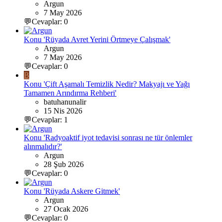
Argun
7 May 2026
💬Cevaplar: 0
Konu 'Rüyada Avret Yerini Örtmeye Çalışmak'
Argun
7 May 2026
💬Cevaplar: 0
B
Konu 'Çift Aşamalı Temizlik Nedir? Makyajı ve Yağı
Tamamen Arındırma Rehberi'
batuhanunalir
15 Nis 2026
💬Cevaplar: 1
Konu 'Radyoaktif iyot tedavisi sonrası ne tür önlemler
alınmalıdır?'
Argun
28 Şub 2026
💬Cevaplar: 0
Konu 'Rüyada Askere Gitmek'
Argun
27 Ocak 2026
💬Cevaplar: 0