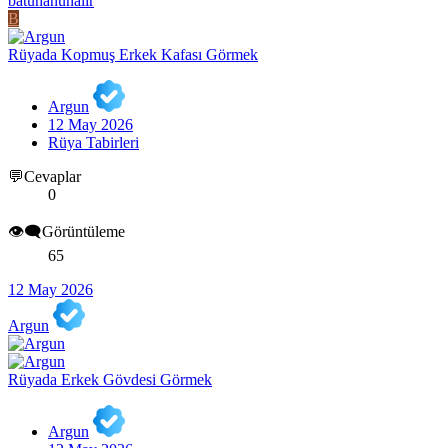
batuhanunalir
B
Rüyada Kopmuş Erkek Kafası Görmek
Argun
12 May 2026
Rüya Tabirleri
💬Cevaplar
0
👁️‍🗨️Görüntüleme
65
12 May 2026
Argun
Rüyada Erkek Gövdesi Görmek
Argun