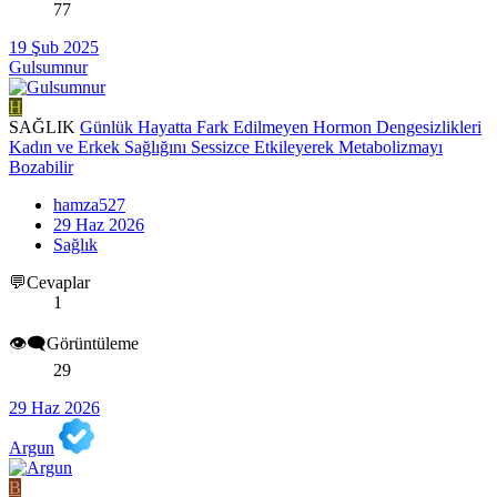
77
19 Şub 2025
Gulsumnur
H
SAĞLIK
Günlük Hayatta Fark Edilmeyen Hormon Dengesizlikleri
Kadın ve Erkek Sağlığını Sessizce Etkileyerek Metabolizmayı
Bozabilir
hamza527
29 Haz 2026
Sağlık
💬Cevaplar
1
👁️‍🗨️Görüntüleme
29
29 Haz 2026
Argun
B