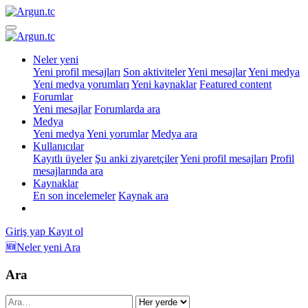
Neler yeni
Yeni profil mesajları
Son aktiviteler
Yeni mesajlar
Yeni medya
Yeni medya yorumları
Yeni kaynaklar
Featured content
Forumlar
Yeni mesajlar
Forumlarda ara
Medya
Yeni medya
Yeni yorumlar
Medya ara
Kullanıcılar
Kayıtlı üyeler
Şu anki ziyaretçiler
Yeni profil mesajları
Profil
mesajlarında ara
Kaynaklar
En son incelemeler
Kaynak ara
Giriş yap
Kayıt ol
🆕Neler yeni
Ara
Ara