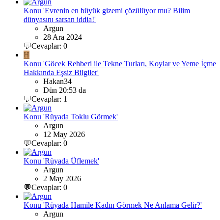
Konu 'Evrenin en büyük gizemi çözülüyor mu? Bilim
dünyasını sarsan iddia!'
Argun
28 Ara 2024
💬Cevaplar: 0
H
Konu 'Göcek Rehberi ile Tekne Turları, Koylar ve Yeme İçme
Hakkında Eşsiz Bilgiler'
Hakan34
Dün 20:53 da
💬Cevaplar: 1
Konu 'Rüyada Toklu Görmek'
Argun
12 May 2026
💬Cevaplar: 0
Konu 'Rüyada Üflemek'
Argun
2 May 2026
💬Cevaplar: 0
Konu 'Rüyada Hamile Kadın Görmek Ne Anlama Gelir?'
Argun