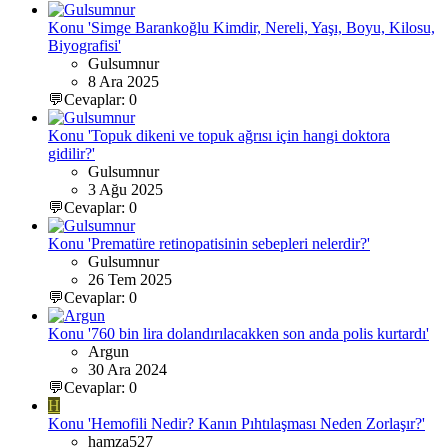
Konu 'Simge Barankoğlu Kimdir, Nereli, Yaşı, Boyu, Kilosu,
Biyografisi'
Gulsumnur
8 Ara 2025
💬Cevaplar: 0
Konu 'Topuk dikeni ve topuk ağrısı için hangi doktora
gidilir?'
Gulsumnur
3 Ağu 2025
💬Cevaplar: 0
Konu 'Prematüre retinopatisinin sebepleri nelerdir?'
Gulsumnur
26 Tem 2025
💬Cevaplar: 0
Konu '760 bin lira dolandırılacakken son anda polis kurtardı'
Argun
30 Ara 2024
💬Cevaplar: 0
H
Konu 'Hemofili Nedir? Kanın Pıhtılaşması Neden Zorlaşır?'
hamza527