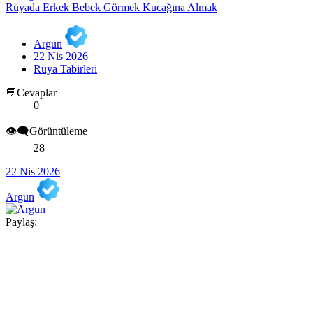
Rüyada Erkek Bebek Görmek Kucağına Almak
Argun
22 Nis 2026
Rüya Tabirleri
💬Cevaplar
0
👁️‍🗨️Görüntüleme
28
22 Nis 2026
Argun
Paylaş: