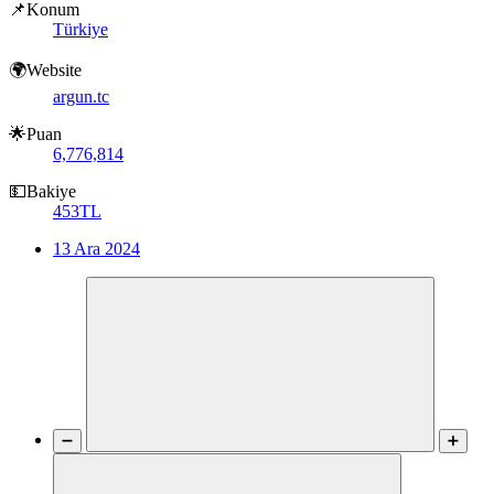
📌Konum
Türkiye
🌍Website
argun.tc
🌟Puan
6,776,814
💵Bakiye
453TL
13 Ara 2024
➖
➕