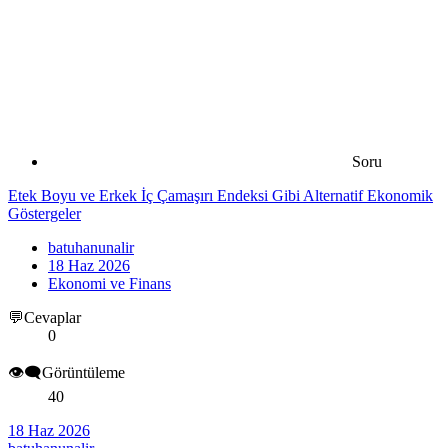
Soru
Etek Boyu ve Erkek İç Çamaşırı Endeksi Gibi Alternatif Ekonomik
Göstergeler
batuhanunalir
18 Haz 2026
Ekonomi ve Finans
💬Cevaplar
0
👁️‍🗨️Görüntüleme
40
18 Haz 2026