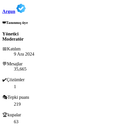
Argun
👑Tanınmış üye
Yönetici
Moderatör
📅Katılım
9 Ara 2024
💬Mesajlar
35,665
✔️Çözümler
1
🎭Tepki puanı
219
🏆kupalar
63