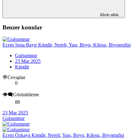
Alıntı ekle…
Benzer konular
Ecem Sena Bayır Kimdir, Nereli, Yaşı, Boyu, Kilosu, Biyografisi
Gulsumnur
23 Mar 2025
Kimdir
💬Cevaplar
0
👁️‍🗨️Görüntüleme
88
23 Mar 2025
Gulsumnur
Ecem Özkaya Kimdir, Nereli, Yaşı, Boyu, Kilosu, Biyografisi