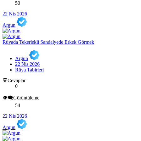
50
22 Nis 2026
Argun
Rüyada Tekerlekli Sandalyede Erkek Görmek
Argun
22 Nis 2026
Rüya Tabirleri
💬Cevaplar
0
👁️‍🗨️Görüntüleme
54
22 Nis 2026
Argun