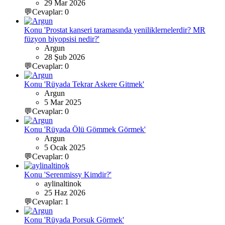
29 Mar 2026
💬Cevaplar: 0
Konu 'Prostat kanseri taramasında yeniliklernelerdir? MR
füzyon biyopsisi nedir?'
Argun
28 Şub 2026
💬Cevaplar: 0
Konu 'Rüyada Tekrar Askere Gitmek'
Argun
5 Mar 2025
💬Cevaplar: 0
Konu 'Rüyada Ölü Gömmek Görmek'
Argun
5 Ocak 2025
💬Cevaplar: 0
Konu 'Serenmissy Kimdir?'
aylinaltinok
25 Haz 2026
💬Cevaplar: 1
Konu 'Rüyada Porsuk Görmek'