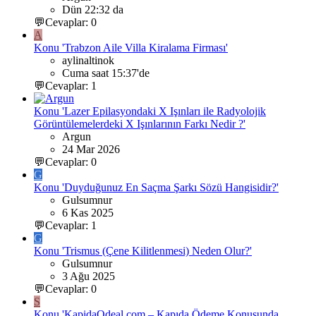
Dün 22:32 da
💬Cevaplar: 0
A
Konu 'Trabzon Aile Villa Kiralama Firması'
aylinaltinok
Cuma saat 15:37'de
💬Cevaplar: 1
Konu 'Lazer Epilasyondaki X Işınları ile Radyolojik
Görüntülemelerdeki X Işınlarının Farkı Nedir ?'
Argun
24 Mar 2026
💬Cevaplar: 0
G
Konu 'Duyduğunuz En Saçma Şarkı Sözü Hangisidir?'
Gulsumnur
6 Kas 2025
💬Cevaplar: 1
G
Konu 'Trismus (Çene Kilitlenmesi) Neden Olur?'
Gulsumnur
3 Ağu 2025
💬Cevaplar: 0
S
Konu 'KapidaOdeal.com – Kapıda Ödeme Konusunda