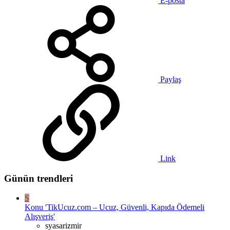
E-posta
Paylaş
Link
Günün trendleri
S
Konu 'TikUcuz.com – Ucuz, Güvenli, Kapıda Ödemeli
Alışveriş'
syasarizmir