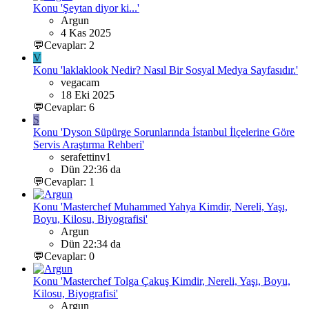
Konu 'Şeytan diyor ki...'
Argun
4 Kas 2025
💬Cevaplar: 2
V
Konu 'laklaklook Nedir? Nasıl Bir Sosyal Medya Sayfasıdır.'
vegacam
18 Eki 2025
💬Cevaplar: 6
S
Konu 'Dyson Süpürge Sorunlarında İstanbul İlçelerine Göre
Servis Araştırma Rehberi'
serafettinv1
Dün 22:36 da
💬Cevaplar: 1
Konu 'Masterchef Muhammed Yahya Kimdir, Nereli, Yaşı,
Boyu, Kilosu, Biyografisi'
Argun
Dün 22:34 da
💬Cevaplar: 0
Konu 'Masterchef Tolga Çakuş Kimdir, Nereli, Yaşı, Boyu,
Kilosu, Biyografisi'
Argun