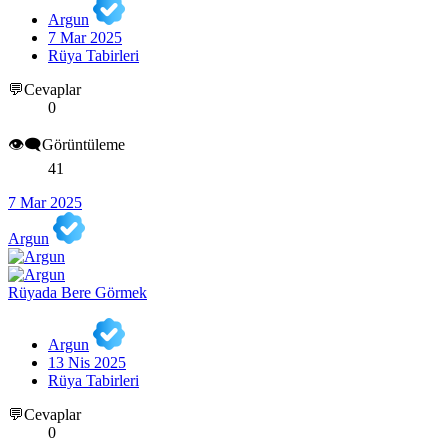
Argun
7 Mar 2025
Rüya Tabirleri
💬Cevaplar
0
👁️‍🗨️Görüntüleme
41
7 Mar 2025
Argun
Rüyada Bere Görmek
Argun
13 Nis 2025
Rüya Tabirleri
💬Cevaplar
0