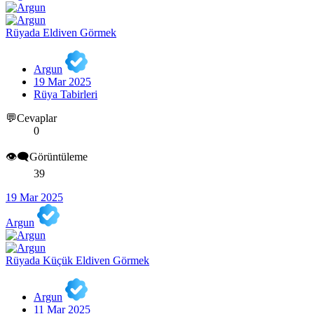
Rüyada Eldiven Görmek
Argun
19 Mar 2025
Rüya Tabirleri
💬Cevaplar
0
👁️‍🗨️Görüntüleme
39
19 Mar 2025
Argun
Rüyada Küçük Eldiven Görmek
Argun
11 Mar 2025