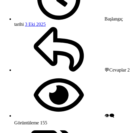
Başlangıç
tarihi
3 Eki 2025
💬Cevaplar
2
👁️‍🗨️
Görüntüleme
155