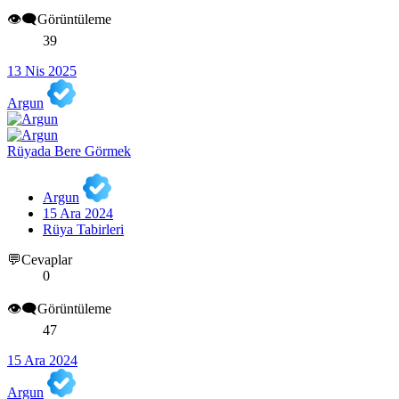
👁️‍🗨️Görüntüleme
39
13 Nis 2025
Argun
Rüyada Bere Görmek
Argun
15 Ara 2024
Rüya Tabirleri
💬Cevaplar
0
👁️‍🗨️Görüntüleme
47
15 Ara 2024
Argun