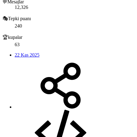
💬Mesajlar
12,326
🎭Tepki puanı
240
🏆kupalar
63
22 Kas 2025