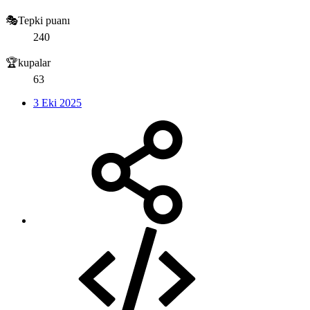
🎭Tepki puanı
240
🏆kupalar
63
3 Eki 2025