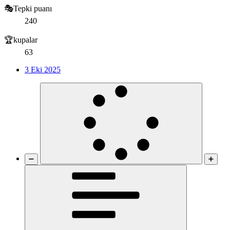
🎭Tepki puanı
240
🏆kupalar
63
3 Eki 2025
➖
➕