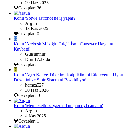
29 Haz 2025
💬Cevaplar: 36
Konu 'Sotwe astronot ne iş yapar?'
Argun
18 Kas 2025
💬Cevaplar: 0
G
Konu 'Arebesk Müziğin Güçlü İsmi Cansever Hayatını
Kaybetti!'
Gulsumnur
Dün 17:37 da
💬Cevaplar: 1
H
Konu 'Aşırı Kahve Tüketimi Kalp Ritmini Etkileyerek Uyku
Düzenini ve Sinir Sistemini Bozabiliyor'
hamza527
30 Haz 2026
💬Cevaplar: 10
Konu 'Memleketinizi yazmadan ip ucuyla anlatin'
Argun
4 Kas 2025
💬Cevaplar: 1