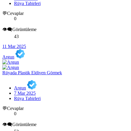
Rüya Tabirleri
💬Cevaplar
0
👁️‍🗨️Görüntüleme
43
11 Mar 2025
Argun
Rüyada Plastik Eldiven Görmek
Argun
7 Mar 2025
Rüya Tabirleri
💬Cevaplar
0
👁️‍🗨️Görüntüleme