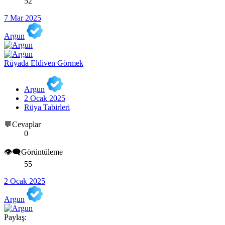
52
7 Mar 2025
Argun
Rüyada Eldiven Görmek
Argun
2 Ocak 2025
Rüya Tabirleri
💬Cevaplar
0
👁️‍🗨️Görüntüleme
55
2 Ocak 2025
Argun
Paylaş: