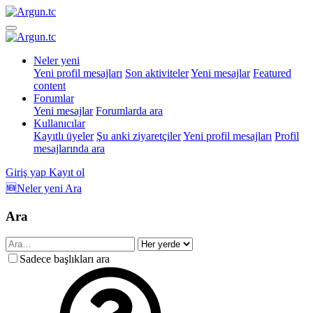
Neler yeni
Yeni profil mesajları
Son aktiviteler
Yeni mesajlar
Featured
content
Forumlar
Yeni mesajlar
Forumlarda ara
Kullanıcılar
Kayıtlı üyeler
Şu anki ziyaretçiler
Yeni profil mesajları
Profil
mesajlarında ara
Giriş yap
Kayıt ol
🆕Neler yeni
Ara
Ara
Sadece başlıkları ara