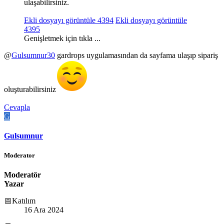
ulaşabilirsiniz.
Ekli dosyayı görüntüle 4394
Ekli dosyayı görüntüle
4395
Genişletmek için tıkla ...
@
Gulsumnur30
gardrops uygulamasından da sayfama ulaşıp sipariş
oluşturabilirsiniz
Cevapla
G
Gulsumnur
Moderator
Moderatör
Yazar
📅Katılım
16 Ara 2024