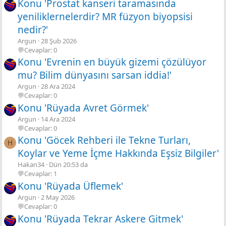
Konu 'Prostat kanseri taramasında
yeniliklernelerdir? MR füzyon biyopsisi
nedir?'
Argun
28 Şub 2026
💬Cevaplar: 0
Konu 'Evrenin en büyük gizemi çözülüyor
mu? Bilim dünyasını sarsan iddia!'
Argun
28 Ara 2024
💬Cevaplar: 0
Konu 'Rüyada Avret Görmek'
Argun
14 Ara 2024
💬Cevaplar: 0
Konu 'Göcek Rehberi ile Tekne Turları,
H
Koylar ve Yeme İçme Hakkında Eşsiz Bilgiler'
Hakan34
Dün 20:53 da
💬Cevaplar: 1
Konu 'Rüyada Üflemek'
Argun
2 May 2026
💬Cevaplar: 0
Konu 'Rüyada Tekrar Askere Gitmek'