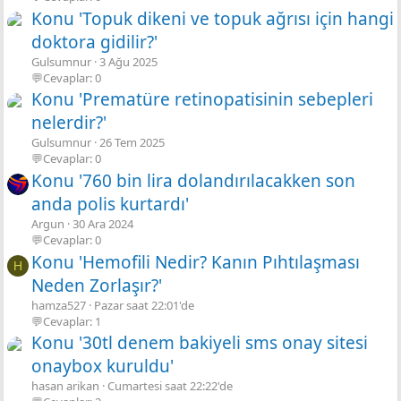
Konu 'Topuk dikeni ve topuk ağrısı için hangi
doktora gidilir?'
Gulsumnur
3 Ağu 2025
💬Cevaplar: 0
Konu 'Prematüre retinopatisinin sebepleri
nelerdir?'
Gulsumnur
26 Tem 2025
💬Cevaplar: 0
Konu '760 bin lira dolandırılacakken son
anda polis kurtardı'
Argun
30 Ara 2024
💬Cevaplar: 0
Konu 'Hemofili Nedir? Kanın Pıhtılaşması
H
Neden Zorlaşır?'
hamza527
Pazar saat 22:01'de
💬Cevaplar: 1
Konu '30tl denem bakiyeli sms onay sitesi
onaybox kuruldu'
hasan arikan
Cumartesi saat 22:22'de