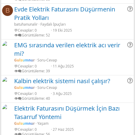
Evde Elektrik Faturasını Düşürmenin
B
Pratik Yolları
r
batuhanunalir
Faydalı İpuçları
💬Cevaplar
0
19 Eki 2025
👁️‍🗨️Görüntüleme
52
EMG sırasında verilen elektrik acı verir
mi?
r
Gulsumnur
Soru-Cevap
💬Cevaplar
0
11 Ağu 2025
👁️‍🗨️Görüntüleme
39
Kalbin elektrik sistemi nasıl çalışır?
Gulsumnur
Soru-Cevap
💬Cevaplar
0
3 Ağu 2025
r
👁️‍🗨️Görüntüleme
40
Elektrik Faturasını Düşürmek İçin Bazı
Tasarruf Yöntemi
Gulsumnur
Yaşam
💬Cevaplar
0
27 Haz 2025
👁️‍🗨️Görüntüleme
56