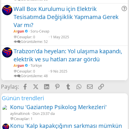
Wall Box Kurulumu için Elektrik
Tesisatımda Değişiklik Yapmama Gerek
r
Var mı?
Argun
Soru-Cevap
💬Cevaplar
0
1 May 2025
👁️‍🗨️Görüntüleme
52
Trabzon'da heyelan: Yol ulaşıma kapandı,
elektrik ve su hatları zarar gördü
Argun
Türkiye
💬Cevaplar
0
9 Nis 2025
👁️‍🗨️Görüntüleme
48
Facebook
X
LinkedIn
Pinterest
Tumblr
WhatsApp
E-posta
Link
Paylaş:
Günün trendleri
Konu 'Gaziantep Psikolog Merkezleri'
aylinaltinok
Dün 23:37 da
💬Cevaplar: 1
Konu 'Kalp kapakçığının sarkması mümkün