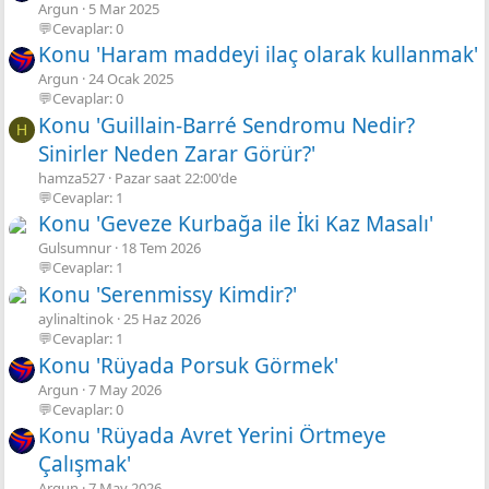
Argun
5 Mar 2025
💬Cevaplar: 0
Konu 'Haram maddeyi ilaç olarak kullanmak'
Argun
24 Ocak 2025
💬Cevaplar: 0
Konu 'Guillain-Barré Sendromu Nedir?
H
Sinirler Neden Zarar Görür?'
hamza527
Pazar saat 22:00'de
💬Cevaplar: 1
Konu 'Geveze Kurbağa ile İki Kaz Masalı'
Gulsumnur
18 Tem 2026
💬Cevaplar: 1
Konu 'Serenmissy Kimdir?'
aylinaltinok
25 Haz 2026
💬Cevaplar: 1
Konu 'Rüyada Porsuk Görmek'
Argun
7 May 2026
💬Cevaplar: 0
Konu 'Rüyada Avret Yerini Örtmeye
Çalışmak'
Argun
7 May 2026