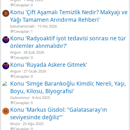
💬Cevaplar: 0
Konu 'Çift Aşamalı Temizlik Nedir? Makyajı ve
B
Yağı Tamamen Arındırma Rehberi'
batuhanunalir
15 Nis 2026
💬Cevaplar: 1
Konu 'Radyoaktif iyot tedavisi sonrası ne tür
önlemler alınmalıdır?'
Argun
28 Şub 2026
💬Cevaplar: 0
Konu 'Rüyada Askere Gitmek'
Argun
27 Ocak 2026
💬Cevaplar: 0
Konu 'Simge Barankoğlu Kimdir, Nereli, Yaşı,
Boyu, Kilosu, Biyografisi'
Gulsumnur
8 Ara 2025
💬Cevaplar: 0
Konu 'Markus Gisdol: "Galatasaray'ın
M
seviyesinde değiliz"'
Muzo
25 Ağu 2025
💬Cevaplar: 0