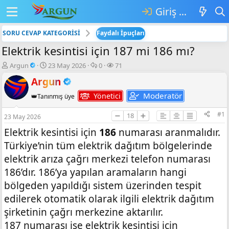
Giriş yap
SORU CEVAP KATEGORİSİ
Faydalı İpuçları
Elektrik kesintisi için 187 mi 186 mı?
K
B
💬
👁️‍🗨️
Argun
23 May 2026
0
71
o
a
C
G
Argun
n
ş
e
ö
b
l
v
r
Moderatör
Yönetici
👑Tanınmış üye
u
a
a
ü
y
n
p
n
#1
➖
18
➕
23 May 2026
u
g
l
t
b
ı
a
ü
Elektrik kesintisi için
186
numarası aranmalıdır.
a
ç
r
l
Türkiye’nin tüm elektrik dağıtım bölgelerinde
ş
t
e
l
a
m
elektrik arıza çağrı merkezi telefon numarası
a
r
e
186’dır. 186’ya yapılan aramaların hangi
t
i
bölgeden yapıldığı sistem üzerinden tespit
a
h
n
i
edilerek otomatik olarak ilgili elektrik dağıtım
şirketinin çağrı merkezine aktarılır.
187 numarası ise elektrik kesintisi için