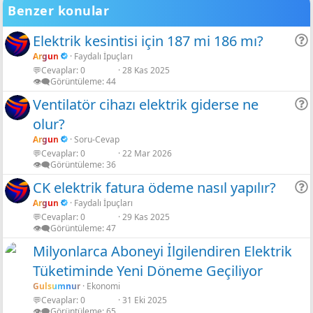
Benzer konular
Gölgeli Gül Rengi
Gölgeli Siyah
Elektrik kesintisi için 187 mi 186 mı?
Gölgeli Yeşil limon
Argun
Faydalı İpuçları
💬Cevaplar
0
28 Kas 2025
r
Shadow neon
👁️‍🗨️Görüntüleme
44
Ventilatör cihazı elektrik giderse ne
olur?
r
Argun
Soru-Cevap
💬Cevaplar
0
22 Mar 2026
👁️‍🗨️Görüntüleme
36
CK elektrik fatura ödeme nasıl yapılır?
Argun
Faydalı İpuçları
💬Cevaplar
0
29 Kas 2025
r
👁️‍🗨️Görüntüleme
47
Milyonlarca Aboneyi İlgilendiren Elektrik
Tüketiminde Yeni Döneme Geçiliyor
Gulsumnur
Ekonomi
💬Cevaplar
0
31 Eki 2025
👁️‍🗨️Görüntüleme
65