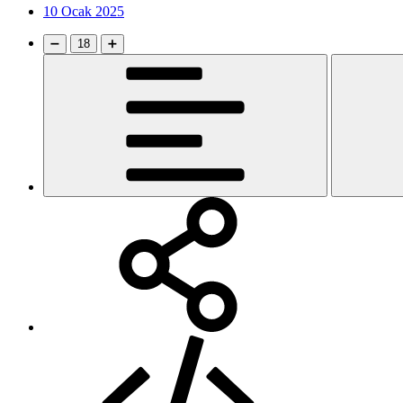
10 Ocak 2025
➖
18
➕