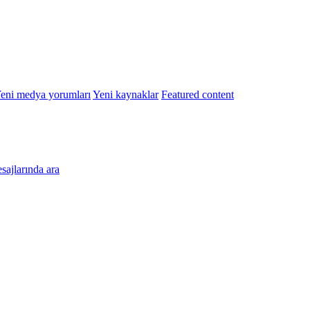
eni medya yorumları
Yeni kaynaklar
Featured content
esajlarında ara