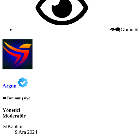
👁️‍🗨️Görüntü
Argun
👑Tanınmış üye
Yönetici
Moderatör
📅Katılım
9 Ara 2024