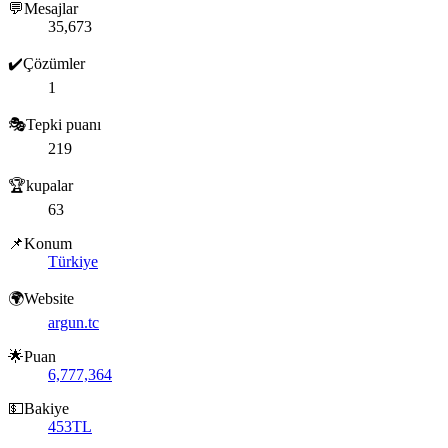
💬Mesajlar
35,673
✔️Çözümler
1
🎭Tepki puanı
219
🏆kupalar
63
📌Konum
Türkiye
🌍Website
argun.tc
🌟Puan
6,777,364
💵Bakiye
453TL