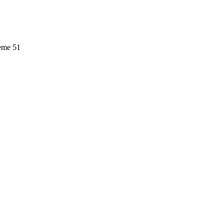
leme
51