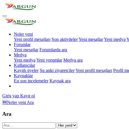
Neler yeni
Yeni profil mesajları
Son aktiviteler
Yeni mesajlar
Yeni medya
Y
Forumlar
Yeni mesajlar
Forumlarda ara
Medya
Yeni medya
Yeni yorumlar
Medya ara
Kullanıcılar
Kayıtlı üyeler
Şu anki ziyaretçiler
Yeni profil mesajları
Profil m
Kaynaklar
En son incelemeler
Kaynak ara
Giriş yap
Kayıt ol
🆕Neler yeni
Ara
Ara