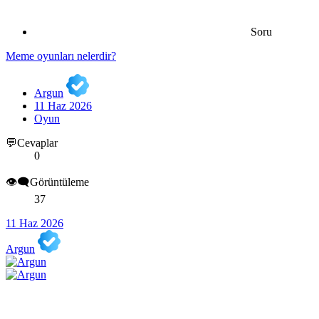
Soru
Meme oyunları nelerdir?
Argun
11 Haz 2026
Oyun
💬Cevaplar
0
👁️‍🗨️Görüntüleme
37
11 Haz 2026
Argun