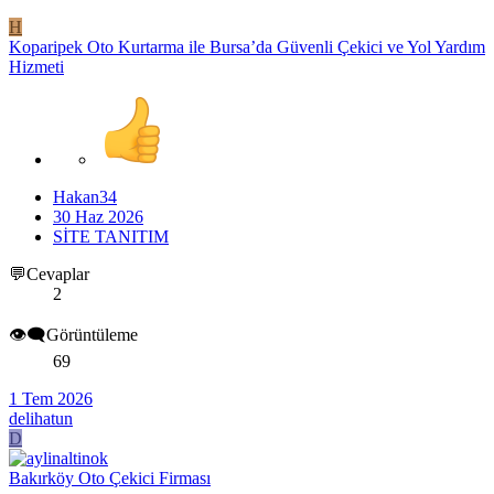
H
Koparipek Oto Kurtarma ile Bursa’da Güvenli Çekici ve Yol Yardım
Hizmeti
Hakan34
30 Haz 2026
SİTE TANITIM
💬Cevaplar
2
👁️‍🗨️Görüntüleme
69
1 Tem 2026
delihatun
D
Bakırköy Oto Çekici Firması