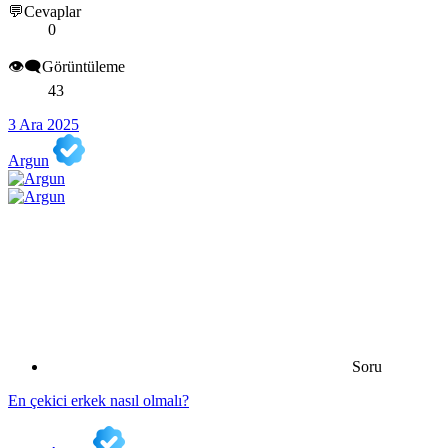
💬Cevaplar
0
👁️‍🗨️Görüntüleme
43
3 Ara 2025
Argun
Soru
En çekici erkek nasıl olmalı?