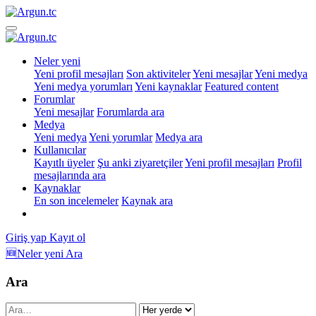
Neler yeni
Yeni profil mesajları
Son aktiviteler
Yeni mesajlar
Yeni medya
Yeni medya yorumları
Yeni kaynaklar
Featured content
Forumlar
Yeni mesajlar
Forumlarda ara
Medya
Yeni medya
Yeni yorumlar
Medya ara
Kullanıcılar
Kayıtlı üyeler
Şu anki ziyaretçiler
Yeni profil mesajları
Profil
mesajlarında ara
Kaynaklar
En son incelemeler
Kaynak ara
Giriş yap
Kayıt ol
🆕Neler yeni
Ara
Ara