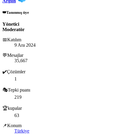
Argun
👑Tanınmış üye
Yönetici
Moderatör
📅Katılım
9 Ara 2024
💬Mesajlar
35,667
✔️Çözümler
1
🎭Tepki puanı
219
🏆kupalar
63
📌Konum
Türkiye