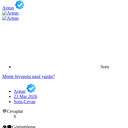
Argun
Soru
Meme biyopsisi nasıl yapılır?
Argun
23 Mar 2026
Soru-Cevap
💬Cevaplar
0
👁️‍🗨️Görüntüleme