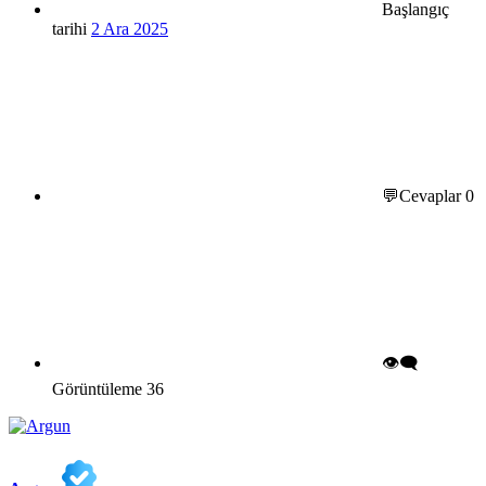
Başlangıç
tarihi
2 Ara 2025
💬Cevaplar
0
👁️‍🗨️
Görüntüleme
36