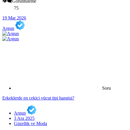
👁️‍🗨️Görüntüleme
75
19 Mar 2026
Argun
Soru
Erkeklerde en çekici vücut tipi hangisi?
Argun
3 Ara 2025
Güzellik ve Moda