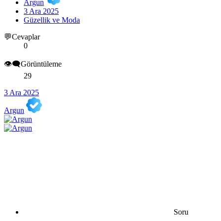
Argun
3 Ara 2025
Güzellik ve Moda
💬Cevaplar
0
👁️‍🗨️Görüntüleme
29
3 Ara 2025
Argun
Soru