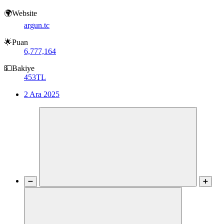
🌍Website
argun.tc
🌟Puan
6,777,164
💵Bakiye
453TL
2 Ara 2025
➖
➕