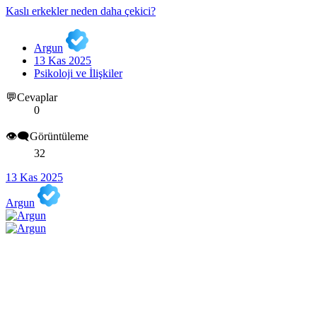
Kaslı erkekler neden daha çekici?
Argun
13 Kas 2025
Psikoloji ve İlişkiler
💬Cevaplar
0
👁️‍🗨️Görüntüleme
32
13 Kas 2025
Argun