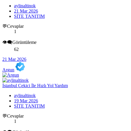
aylinaltinok
21 Mar 2026
SİTE TANITIM
💬Cevaplar
1
👁️‍🗨️Görüntüleme
62
21 Mar 2026
Argun
İstanbul Çekici İle Hızlı Yol Yardım
aylinaltinok
19 Mar 2026
SİTE TANITIM
💬Cevaplar
1