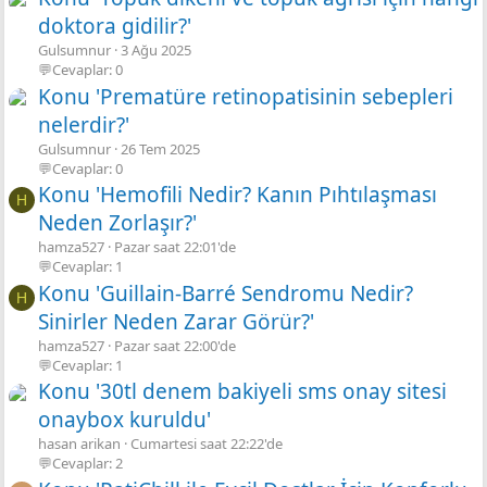
doktora gidilir?'
Gulsumnur
3 Ağu 2025
💬Cevaplar: 0
Konu 'Prematüre retinopatisinin sebepleri
nelerdir?'
Gulsumnur
26 Tem 2025
💬Cevaplar: 0
Konu 'Hemofili Nedir? Kanın Pıhtılaşması
H
Neden Zorlaşır?'
hamza527
Pazar saat 22:01'de
💬Cevaplar: 1
Konu 'Guillain-Barré Sendromu Nedir?
H
Sinirler Neden Zarar Görür?'
hamza527
Pazar saat 22:00'de
💬Cevaplar: 1
Konu '30tl denem bakiyeli sms onay sitesi
onaybox kuruldu'
hasan arikan
Cumartesi saat 22:22'de
💬Cevaplar: 2