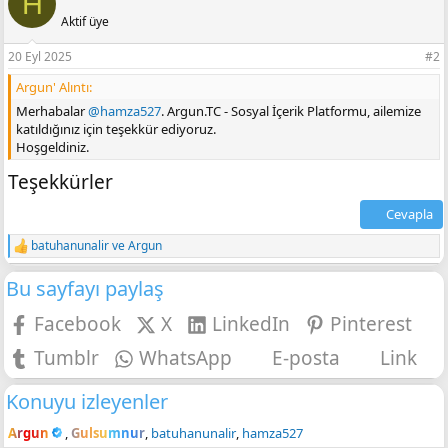
H
k
Aktif üye
i
l
e
20 Eyl 2025
#2
r
Argun' Alıntı:
:
Merhabalar
@hamza527
. Argun.TC - Sosyal İçerik Platformu, ailemize
katıldığınız için teşekkür ediyoruz.
Hoşgeldiniz.
Teşekkürler
Cevapla
batuhanunalir
ve
Argun
T
e
Bu sayfayı paylaş
p
k
i
Facebook
X
LinkedIn
Pinterest
l
e
Tumblr
WhatsApp
E-posta
Link
r
:
Konuyu izleyenler
Argun
Gulsumnur
batuhanunalir
hamza527