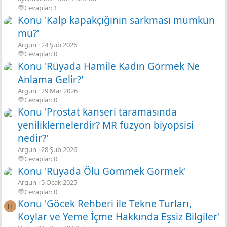
💬Cevaplar: 1
Konu 'Kalp kapakçığının sarkması mümkün
mü?'
Argun
24 Şub 2026
💬Cevaplar: 0
Konu 'Rüyada Hamile Kadın Görmek Ne
Anlama Gelir?'
Argun
29 Mar 2026
💬Cevaplar: 0
Konu 'Prostat kanseri taramasında
yeniliklernelerdir? MR füzyon biyopsisi
nedir?'
Argun
28 Şub 2026
💬Cevaplar: 0
Konu 'Rüyada Ölü Gömmek Görmek'
Argun
5 Ocak 2025
💬Cevaplar: 0
Konu 'Göcek Rehberi ile Tekne Turları,
H
Koylar ve Yeme İçme Hakkında Eşsiz Bilgiler'