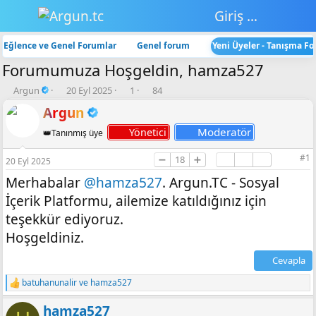
Giriş yap
Eğlence ve Genel Forumlar
Genel forum
Yeni Üyeler - Tanışma F
Forumumuza Hoşgeldin, hamza527
K
B
💬
👁️‍🗨️
Argun
20 Eyl 2025
1
84
o
a
C
G
Argun
n
ş
e
ö
b
l
v
r
Moderatör
Yönetici
👑Tanınmış üye
u
a
a
ü
y
n
p
n
#1
➖
18
➕
20 Eyl 2025
u
g
l
t
b
ı
a
ü
Merhabalar
@hamza527
. Argun.TC - Sosyal
a
ç
r
l
İçerik Platformu, ailemize katıldığınız için
ş
t
e
l
a
m
teşekkür ediyoruz.
a
r
e
Hoşgeldiniz.
t
i
a
h
Cevapla
n
i
batuhanunalir
ve
hamza527
T
e
hamza527
p