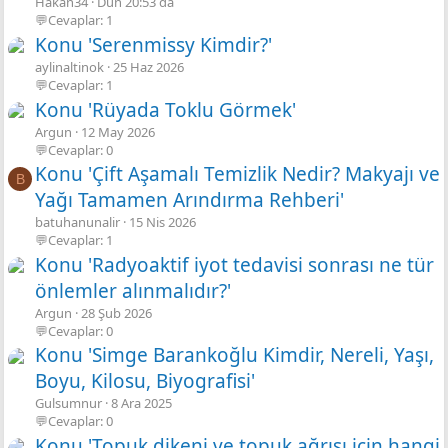
Hakan34
Dün 20:53 da
💬Cevaplar: 1
Konu 'Serenmissy Kimdir?'
aylinaltinok
25 Haz 2026
💬Cevaplar: 1
Konu 'Rüyada Toklu Görmek'
Argun
12 May 2026
💬Cevaplar: 0
Konu 'Çift Aşamalı Temizlik Nedir? Makyajı ve
B
Yağı Tamamen Arındırma Rehberi'
batuhanunalir
15 Nis 2026
💬Cevaplar: 1
Konu 'Radyoaktif iyot tedavisi sonrası ne tür
önlemler alınmalıdır?'
Argun
28 Şub 2026
💬Cevaplar: 0
Konu 'Simge Barankoğlu Kimdir, Nereli, Yaşı,
Boyu, Kilosu, Biyografisi'
Gulsumnur
8 Ara 2025
💬Cevaplar: 0
Konu 'Topuk dikeni ve topuk ağrısı için hangi