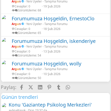
Argun
Yeni Üyeler - Tanışma Forumu
💬Cevaplar
0
19 Şub 2026
👁️‍🗨️Görüntüleme
68
Forumumuza Hoşgeldin, ErnestoClo
Argun
Yeni Üyeler - Tanışma Forumu
💬Cevaplar
0
18 Şub 2026
👁️‍🗨️Görüntüleme
65
Forumumuza Hoşgeldin, iskenderiye
Argun
Yeni Üyeler - Tanışma Forumu
💬Cevaplar
0
13 Şub 2026
👁️‍🗨️Görüntüleme
54
Forumumuza Hoşgeldin, wolly
Argun
Yeni Üyeler - Tanışma Forumu
💬Cevaplar
0
10 Şub 2026
👁️‍🗨️Görüntüleme
50
Facebook
X
LinkedIn
Pinterest
Tumblr
WhatsApp
E-posta
Link
Paylaş:
Günün trendleri
Konu 'Gaziantep Psikolog Merkezleri'
aylinaltinok
Dün 23:37 da