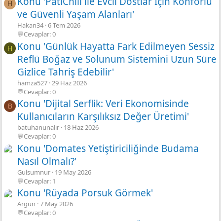
Konu 'PatiChill ile Evcil Dostlar İçin Konforlu
H
ve Güvenli Yaşam Alanları'
Hakan34
6 Tem 2026
💬Cevaplar: 0
Konu 'Günlük Hayatta Fark Edilmeyen Sessiz
H
Reflü Boğaz ve Solunum Sistemini Uzun Süre
Gizlice Tahriş Edebilir'
hamza527
29 Haz 2026
💬Cevaplar: 0
Konu 'Dijital Serflik: Veri Ekonomisinde
B
Kullanıcıların Karşılıksız Değer Üretimi'
batuhanunalir
18 Haz 2026
💬Cevaplar: 0
Konu 'Domates Yetiştiriciliğinde Budama
Nasıl Olmalı?'
Gulsumnur
19 May 2026
💬Cevaplar: 1
Konu 'Rüyada Porsuk Görmek'
Argun
7 May 2026
💬Cevaplar: 0