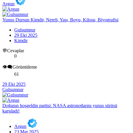
Argun
Yunus Dursun Kimdir, Nereli, Yaşı, Boyu, Kilosu, Biyografisi
Gulsumnur
29 Eki 2025
Kimdir
💬Cevaplar
0
👁️‍🗨️Görüntüleme
61
29 Eki 2025
Gulsumnur
Doğanın hoşgeldin partisi: NASA astronotlarını yunus sürüsü
karşıladı!
Argun
23 Mar 2025