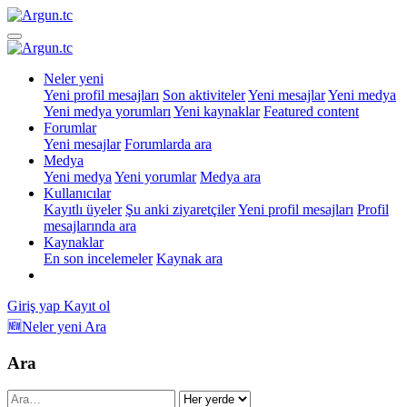
Neler yeni
Yeni profil mesajları
Son aktiviteler
Yeni mesajlar
Yeni medya
Yeni medya yorumları
Yeni kaynaklar
Featured content
Forumlar
Yeni mesajlar
Forumlarda ara
Medya
Yeni medya
Yeni yorumlar
Medya ara
Kullanıcılar
Kayıtlı üyeler
Şu anki ziyaretçiler
Yeni profil mesajları
Profil
mesajlarında ara
Kaynaklar
En son incelemeler
Kaynak ara
Giriş yap
Kayıt ol
🆕Neler yeni
Ara
Ara