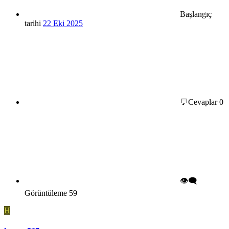
Başlangıç
tarihi
22 Eki 2025
💬Cevaplar
0
👁️‍🗨️
Görüntüleme
59
H