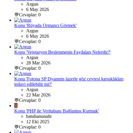
Argun
6 May 2026
💬Cevaplar: 0
Konu 'Rüyada Ormancı Görmek'
Argun
6 May 2026
💬Cevaplar: 0
Konu 'Vejetaryen Beslenmenin Faydaları Nelerdir?'
Argun
28 Mar 2026
💬Cevaplar: 0
Konu 'Fotona SP Dyanmis lazerle göz çevresi kırışıklıkları
tedavi edilebilir mi?'
Argun
22 Mar 2026
💬Cevaplar: 0
B
Konu 'PHP ile Veritabanı Bağlantısı Kurmak'
batuhanunalir
12 Eki 2025
💬Cevaplar: 0