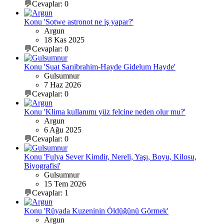
💬Cevaplar: 0
Konu 'Sotwe astronot ne iş yapar?'
Argun
18 Kas 2025
💬Cevaplar: 0
Konu 'Suat Sarıibrahim-Hayde Gidelum Hayde'
Gulsumnur
7 Haz 2026
💬Cevaplar: 0
Konu 'Klima kullanımı yüz felcine neden olur mu?'
Argun
6 Ağu 2025
💬Cevaplar: 0
Konu 'Fulya Sever Kimdir, Nereli, Yaşı, Boyu, Kilosu,
Biyografisi'
Gulsumnur
15 Tem 2026
💬Cevaplar: 1
Konu 'Rüyada Kuzeninin Öldüğünü Görmek'
Argun