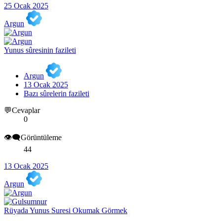
25 Ocak 2025
Argun
Yunus sûresinin fazileti
Argun
13 Ocak 2025
Bazı sûrelerin fazileti
💬Cevaplar
0
👁️‍🗨️Görüntüleme
44
13 Ocak 2025
Argun
Rüyada Yunus Suresi Okumak Görmek