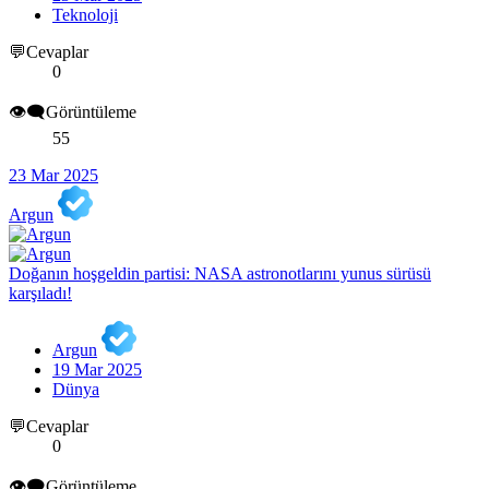
Teknoloji
💬Cevaplar
0
👁️‍🗨️Görüntüleme
55
23 Mar 2025
Argun
Doğanın hoşgeldin partisi: NASA astronotlarını yunus sürüsü
karşıladı!
Argun
19 Mar 2025
Dünya
💬Cevaplar
0
👁️‍🗨️Görüntüleme