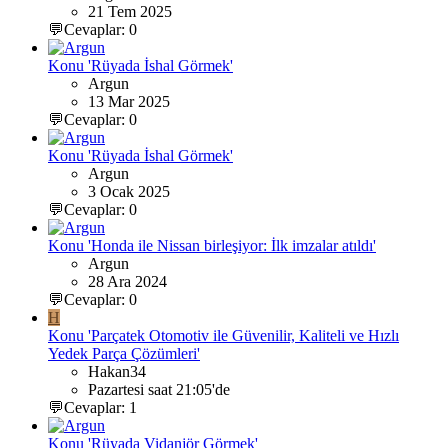
21 Tem 2025
💬Cevaplar: 0
Konu 'Rüyada İshal Görmek'
Argun
13 Mar 2025
💬Cevaplar: 0
Konu 'Rüyada İshal Görmek'
Argun
3 Ocak 2025
💬Cevaplar: 0
Konu 'Honda ile Nissan birleşiyor: İlk imzalar atıldı'
Argun
28 Ara 2024
💬Cevaplar: 0
H
Konu 'Parçatek Otomotiv ile Güvenilir, Kaliteli ve Hızlı
Yedek Parça Çözümleri'
Hakan34
Pazartesi saat 21:05'de
💬Cevaplar: 1
Konu 'Rüyada Vidanjör Görmek'