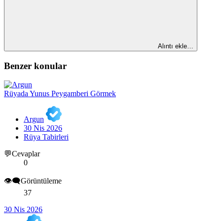
Alıntı ekle…
Benzer konular
Rüyada Yunus Peygamberi Görmek
Argun
30 Nis 2026
Rüya Tabirleri
💬Cevaplar
0
👁️‍🗨️Görüntüleme
37
30 Nis 2026