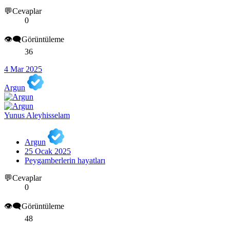
💬Cevaplar
0
👁️‍🗨️Görüntüleme
36
4 Mar 2025
Argun
Yunus Aleyhisselam
Argun
25 Ocak 2025
Peygamberlerin hayatları
💬Cevaplar
0
👁️‍🗨️Görüntüleme
48