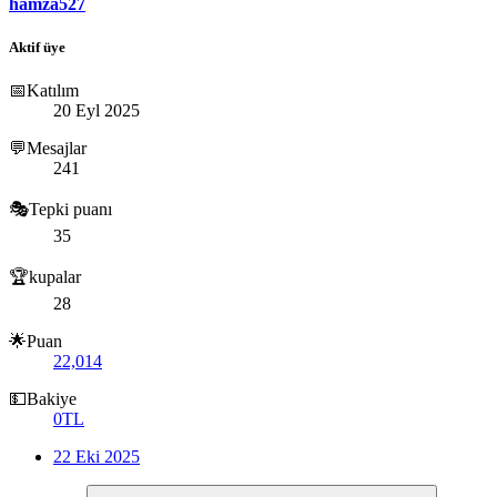
hamza527
Aktif üye
📅Katılım
20 Eyl 2025
💬Mesajlar
241
🎭Tepki puanı
35
🏆kupalar
28
🌟Puan
22,014
💵Bakiye
0TL
22 Eki 2025