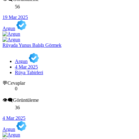
56
19 Mar 2025
Argun
Rüyada Yunus Balığı Görmek
Argun
4 Mar 2025
Rüya Tabirleri
💬Cevaplar
0
👁️‍🗨️Görüntüleme
36
4 Mar 2025
Argun