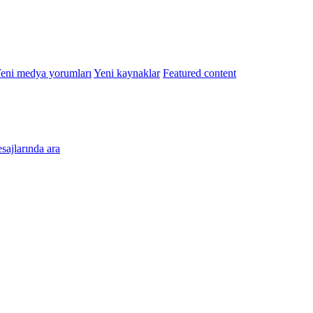
eni medya yorumları
Yeni kaynaklar
Featured content
esajlarında ara