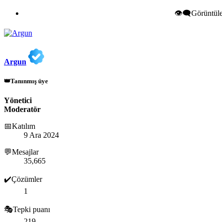
👁️‍🗨️Görüntü
Argun
👑Tanınmış üye
Yönetici
Moderatör
📅Katılım
9 Ara 2024
💬Mesajlar
35,665
✔️Çözümler
1
🎭Tepki puanı
219