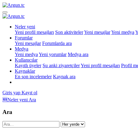
Neler yeni
Yeni profil mesajları
Son aktiviteler
Yeni mesajlar
Yeni medya
Y
Forumlar
Yeni mesajlar
Forumlarda ara
Medya
Yeni medya
Yeni yorumlar
Medya ara
Kullanıcılar
Kayıtlı üyeler
Şu anki ziyaretçiler
Yeni profil mesajları
Profil m
Kaynaklar
En son incelemeler
Kaynak ara
Giriş yap
Kayıt ol
🆕Neler yeni
Ara
Ara