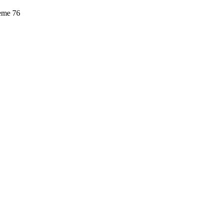
leme
76