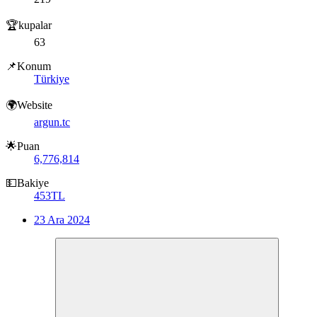
🏆kupalar
63
📌Konum
Türkiye
🌍Website
argun.tc
🌟Puan
6,776,814
💵Bakiye
453TL
23 Ara 2024