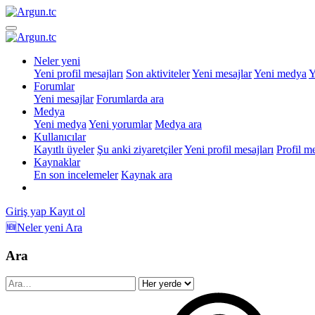
Neler yeni
Yeni profil mesajları
Son aktiviteler
Yeni mesajlar
Yeni medya
Y
Forumlar
Yeni mesajlar
Forumlarda ara
Medya
Yeni medya
Yeni yorumlar
Medya ara
Kullanıcılar
Kayıtlı üyeler
Şu anki ziyaretçiler
Yeni profil mesajları
Profil m
Kaynaklar
En son incelemeler
Kaynak ara
Giriş yap
Kayıt ol
🆕Neler yeni
Ara
Ara