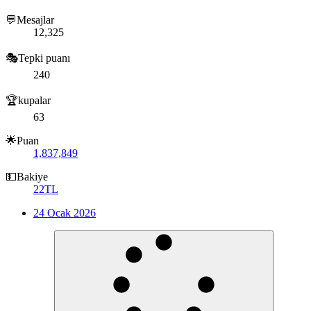
💬Mesajlar
12,325
🎭Tepki puanı
240
🏆kupalar
63
🌟Puan
1,837,849
💵Bakiye
22TL
24 Ocak 2026