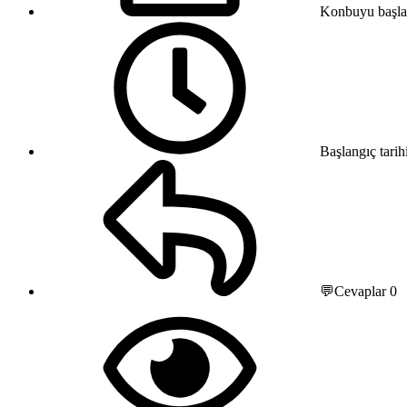
Konbuyu başla
Başlangıç tarih
💬Cevaplar
0