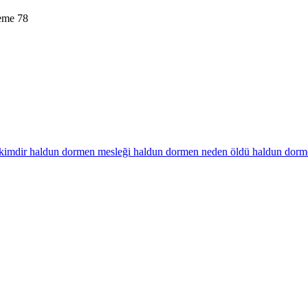
leme
78
kimdir
haldun dormen mesleği
haldun dormen neden öldü
haldun dorm