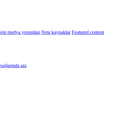
eni medya yorumları
Yeni kaynaklar
Featured content
esajlarında ara