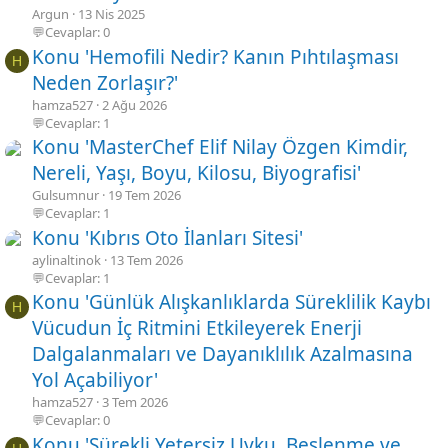
Argun
13 Nis 2025
💬Cevaplar: 0
Konu 'Hemofili Nedir? Kanın Pıhtılaşması
H
Neden Zorlaşır?'
hamza527
2 Ağu 2026
💬Cevaplar: 1
Konu 'MasterChef Elif Nilay Özgen Kimdir,
Nereli, Yaşı, Boyu, Kilosu, Biyografisi'
Gulsumnur
19 Tem 2026
💬Cevaplar: 1
Konu 'Kıbrıs Oto İlanları Sitesi'
aylinaltinok
13 Tem 2026
💬Cevaplar: 1
Konu 'Günlük Alışkanlıklarda Süreklilik Kaybı
H
Vücudun İç Ritmini Etkileyerek Enerji
Dalgalanmaları ve Dayanıklılık Azalmasına
Yol Açabiliyor'
hamza527
3 Tem 2026
💬Cevaplar: 0
Konu 'Sürekli Yetersiz Uyku, Beslenme ve