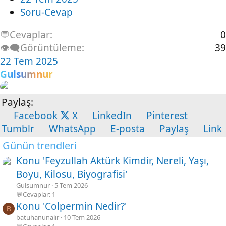
Soru-Cevap
💬Cevaplar
0
👁️‍🗨️Görüntüleme
39
22 Tem 2025
Gulsumnur
Paylaş:
Facebook
X
LinkedIn
Pinterest
Tumblr
WhatsApp
E-posta
Paylaş
Link
Günün trendleri
Konu 'Feyzullah Aktürk Kimdir, Nereli, Yaşı,
Boyu, Kilosu, Biyografisi'
Gulsumnur
5 Tem 2026
💬Cevaplar: 1
Konu 'Colpermin Nedir?'
B
batuhanunalir
10 Tem 2026