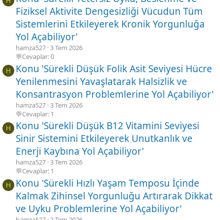
H
Fiziksel Aktivite Dengesizliği Vücudun Tüm
Sistemlerini Etkileyerek Kronik Yorgunluğa
Yol Açabiliyor'
hamza527
3 Tem 2026
💬Cevaplar: 0
Konu 'Sürekli Düşük Folik Asit Seviyesi Hücre
H
Yenilenmesini Yavaşlatarak Halsizlik ve
Konsantrasyon Problemlerine Yol Açabiliyor'
hamza527
3 Tem 2026
💬Cevaplar: 1
Konu 'Sürekli Düşük B12 Vitamini Seviyesi
H
Sinir Sistemini Etkileyerek Unutkanlık ve
Enerji Kaybına Yol Açabiliyor'
hamza527
3 Tem 2026
💬Cevaplar: 1
Konu 'Sürekli Hızlı Yaşam Temposu İçinde
H
Kalmak Zihinsel Yorgunluğu Artırarak Dikkat
ve Uyku Problemlerine Yol Açabiliyor'
hamza527
2 Tem 2026