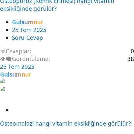
Osteoporoz (Kemik Erimesi) hangi vitamin
r
eksikliğinde görülür?
u
Gulsumnur
25 Tem 2025
Soru-Cevap
💬Cevaplar
0
👁️‍🗨️Görüntüleme
38
25 Tem 2025
Gulsumnur
S
o
Osteomalazi hangi vitamin eksikliğinde görülür?
r
u