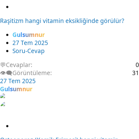
S
o
Raşitizm hangi vitamin eksikliğinde görülür?
r
u
Gulsumnur
27 Tem 2025
Soru-Cevap
💬Cevaplar
0
👁️‍🗨️Görüntüleme
31
27 Tem 2025
Gulsumnur
S
o