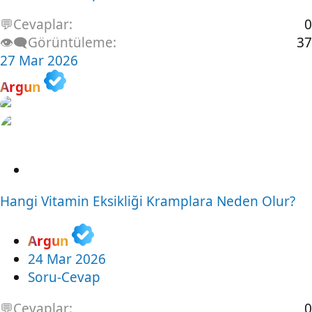
💬Cevaplar
0
👁️‍🗨️Görüntüleme
37
27 Mar 2026
Argun
S
o
Hangi Vitamin Eksikliği Kramplara Neden Olur?
r
u
Argun
24 Mar 2026
Soru-Cevap
💬Cevaplar
0