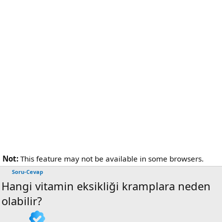
Not:
This feature may not be available in some browsers.
Soru-Cevap
Hangi vitamin eksikliği kramplara neden
olabilir?
K
B
💬
👁️‍🗨️