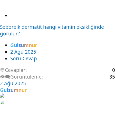
S
o
Seboreik dermatit hangi vitamin eksikliğinde
r
görülür?
u
Gulsumnur
2 Ağu 2025
Soru-Cevap
💬Cevaplar
0
👁️‍🗨️Görüntüleme
35
2 Ağu 2025
Gulsumnur