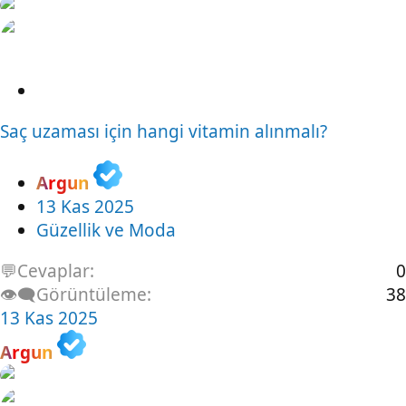
S
o
Saç uzaması için hangi vitamin alınmalı?
r
u
Argun
13 Kas 2025
Güzellik ve Moda
💬Cevaplar
0
👁️‍🗨️Görüntüleme
38
13 Kas 2025
Argun