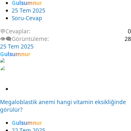
Gulsumnur
25 Tem 2025
Soru-Cevap
💬Cevaplar
0
👁️‍🗨️Görüntüleme
28
25 Tem 2025
Gulsumnur
S
o
Megaloblastik anemi hangi vitamin eksikliğinde
r
görülür?
u
Gulsumnur
22 Tem 2025