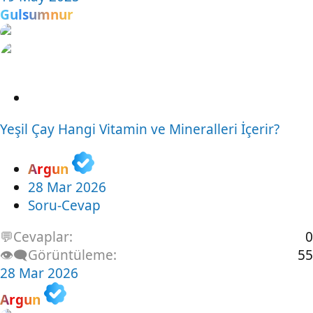
Gulsumnur
S
o
Yeşil Çay Hangi Vitamin ve Mineralleri İçerir?
r
u
Argun
28 Mar 2026
Soru-Cevap
💬Cevaplar
0
👁️‍🗨️Görüntüleme
55
28 Mar 2026
Argun