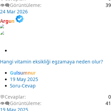
👁️‍🗨️Görüntüleme
39
24 Mar 2026
Argun
S
o
Hangi vitamin eksikliği egzamaya neden olur?
r
u
Gulsumnur
19 May 2025
Soru-Cevap
💬Cevaplar
0
👁️‍🗨️Görüntüleme
41
19 May 2025