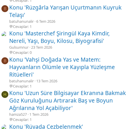
💬Cevaplar: 1
Konu 'Rüzgârla Yarışan Uçurtmanın Kuyruk
B
Telaşı'
batuhanunalir
6 Tem 2026
💬Cevaplar: 1
Konu 'Masterchef Şiringül Kaya Kimdir,
Nereli, Yaşı, Boyu, Kilosu, Biyografisi'
Gulsumnur
23 Tem 2026
💬Cevaplar: 0
Konu 'Vahşi Doğada Yas ve Matem:
B
Hayvanların Ölümle ve Kayıpla Yüzleşme
Ritüelleri'
batuhanunalir
13 Tem 2026
💬Cevaplar: 1
Konu 'Uzun Süre Bilgisayar Ekranına Bakmak
H
Göz Kuruluğunu Artırarak Baş ve Boyun
Ağrılarına Yol Açabiliyor'
hamza527
1 Tem 2026
💬Cevaplar: 1
Konu 'Rüyada Cezbelenmek'