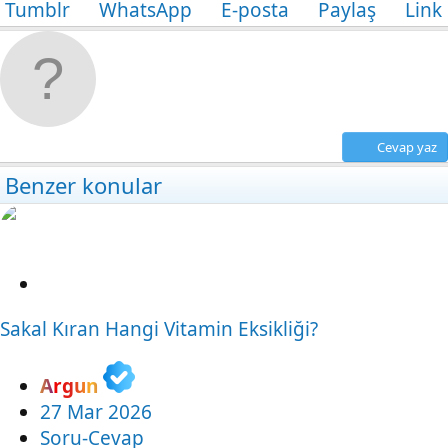
Tumblr
WhatsApp
E-posta
Paylaş
Link
Cevap yaz
Benzer konular
S
o
Sakal Kıran Hangi Vitamin Eksikliği?
r
u
Argun
27 Mar 2026
Soru-Cevap