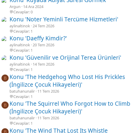
Konu 'Rüyada Adiyat Suresi Görmek'
Argun
14 Ara 2024
💬Cevaplar: 0
Konu 'Noter Yeminli Tercüme Hizmetleri'
aylinaltinok
24 Tem 2026
💬Cevaplar: 1
Konu 'Daeffy Kimdir?'
aylinaltinok
20 Tem 2026
💬Cevaplar: 1
Konu 'Güvenilir ve Orijinal Terea Ürünleri'
aylinaltinok
14 Tem 2026
💬Cevaplar: 1
Konu 'The Hedgehog Who Lost His Prickles
B
(İngilizce Çocuk Hikayeleri)'
batuhanunalir
11 Tem 2026
💬Cevaplar: 1
Konu 'The Squirrel Who Forgot How to Climb
B
(İngilizce Çocuk Hikayeleri)'
batuhanunalir
11 Tem 2026
💬Cevaplar: 1
Konu 'The Wind That Lost Its Whistle
B