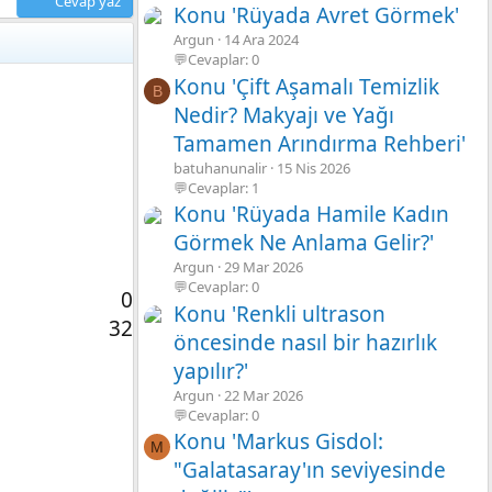
Cevap yaz
Konu 'Rüyada Avret Görmek'
Argun
14 Ara 2024
💬Cevaplar: 0
Konu 'Çift Aşamalı Temizlik
B
Nedir? Makyajı ve Yağı
Tamamen Arındırma Rehberi'
batuhanunalir
15 Nis 2026
💬Cevaplar: 1
Konu 'Rüyada Hamile Kadın
Görmek Ne Anlama Gelir?'
Argun
29 Mar 2026
💬Cevaplar: 0
0
Konu 'Renkli ultrason
32
öncesinde nasıl bir hazırlık
yapılır?'
Argun
22 Mar 2026
💬Cevaplar: 0
Konu 'Markus Gisdol:
M
"Galatasaray'ın seviyesinde