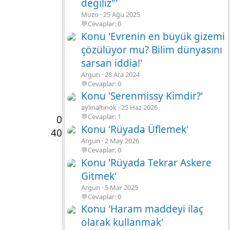
değiliz"'
Muzo
25 Ağu 2025
💬Cevaplar: 0
Konu 'Evrenin en büyük gizemi
çözülüyor mu? Bilim dünyasını
sarsan iddia!'
Argun
28 Ara 2024
💬Cevaplar: 0
Konu 'Serenmissy Kimdir?'
aylinaltinok
25 Haz 2026
💬Cevaplar: 1
0
Konu 'Rüyada Üflemek'
40
Argun
2 May 2026
💬Cevaplar: 0
Konu 'Rüyada Tekrar Askere
Gitmek'
Argun
5 Mar 2025
💬Cevaplar: 0
Konu 'Haram maddeyi ilaç
olarak kullanmak'