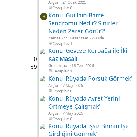
Argun
24 Ocak 2025
💬Cevaplar: 0
Konu 'Guillain-Barré
H
Sendromu Nedir? Sinirler
Neden Zarar Görür?'
hamza527
Pazar saat 22:00'de
💬Cevaplar: 1
Konu 'Geveze Kurbağa ile İki
Kaz Masalı'
0
Gulsumnur
18 Tem 2026
59
💬Cevaplar: 1
Konu 'Rüyada Porsuk Görmek'
Argun
7 May 2026
💬Cevaplar: 0
Konu 'Rüyada Avret Yerini
Örtmeye Çalışmak'
Argun
7 May 2026
💬Cevaplar: 0
Konu 'Rüyada İşsiz Birinin İşe
Girdiğini Görmek'