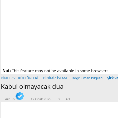
Not:
This feature may not be available in some browsers.
DİNLER VE KÜLTÜRLERİ
DİNİMİZ İSLAM
Doğru iman bilgileri
Şirk v
Kabul olmayacak dua
K
B
💬
👁️‍🗨️
o
a
C
G
Argun
12 Ocak 2025
0
63
n
ş
e
ö
b
l
v
r
u
a
a
ü
y
n
p
n