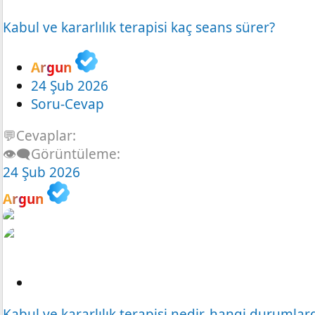
o
Kabul ve kararlılık terapisi kaç seans sürer?
r
u
Argun
24 Şub 2026
Soru-Cevap
💬Cevaplar
👁️‍🗨️Görüntüleme
24 Şub 2026
Argun
S
o
Kabul ve kararlılık terapisi nedir, hangi durumla