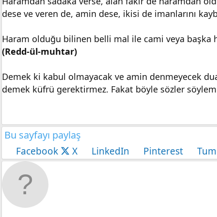
Haramdan sadaka verse, alan fakir de haramdan olduğ
dese ve veren de, amin dese, ikisi de imanlarını kayb
Haram olduğu bilinen belli mal ile cami veya başka 
(Redd-ül-muhtar)
Demek ki kabul olmayacak ve amin denmeyecek dual
demek küfrü gerektirmez. Fakat böyle sözler söyleme
Bu sayfayı paylaş
Facebook
X
LinkedIn
Pinterest
Tum