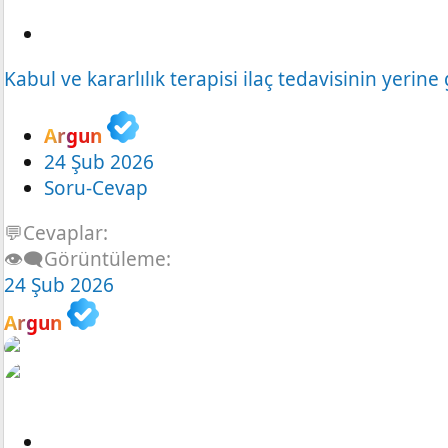
S
o
Kabul ve kararlılık terapisi ilaç tedavisinin yerine
r
u
Argun
24 Şub 2026
Soru-Cevap
💬Cevaplar
👁️‍🗨️Görüntüleme
24 Şub 2026
Argun
S