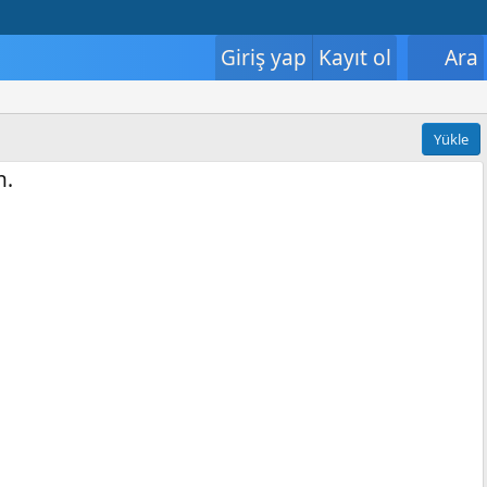
Giriş yap
Kayıt ol
Ara
Yükle
n.