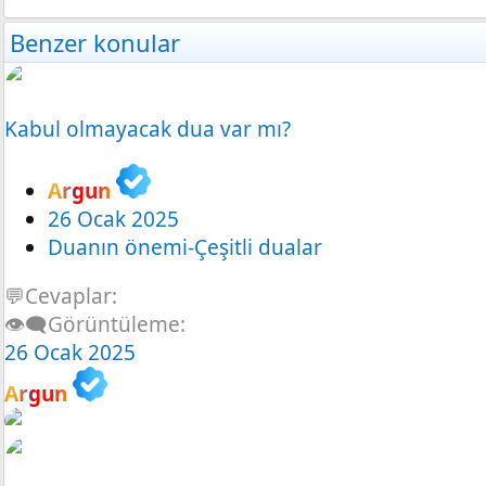
Benzer konular
Kabul olmayacak dua var mı?
Argun
26 Ocak 2025
Duanın önemi-Çeşitli dualar
💬Cevaplar
👁️‍🗨️Görüntüleme
26 Ocak 2025
Argun