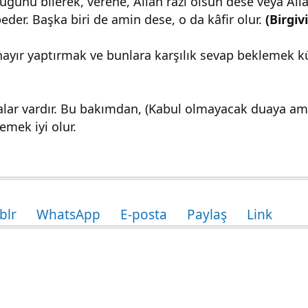
unu bilerek, verene, Allah razı olsun dese veya Alla
eder. Başka biri de amin dese, o da kâfir olur.
(Birgiv
hayır yaptırmak ve bunlara karşılık sevap beklemek k
ar vardır. Bu bakımdan, (Kabul olmayacak duaya a
mek iyi olur.
blr
WhatsApp
E-posta
Paylaş
Link