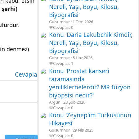
h kabul etsin
Nereli, Yaşı, Boyu, Kilosu,
i şerhi)
Biyografisi'
Gulsumnur
1 Tem 2026
üfürdür.
💬Cevaplar: 0
Konu 'Daria Lakubchik Kimdir,
Nereli, Yaşı, Boyu, Kilosu,
min denmez)
Biyografisi'
Gulsumnur
5 Haz 2026
💬Cevaplar: 1
Konu 'Prostat kanseri
Cevapla
taramasında
yeniliklernelerdir? MR füzyon
biyopsisi nedir?'
Argun
28 Şub 2026
💬Cevaplar: 0
Konu 'Zeynep'im Türküsünün
Hikayesi'
Gulsumnur
29 Nis 2025
💬Cevaplar: 0