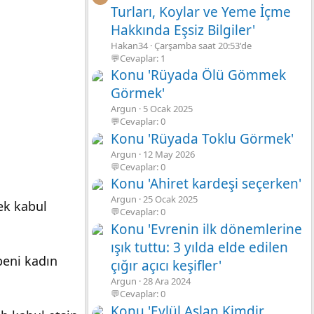
Turları, Koylar ve Yeme İçme
Hakkında Eşsiz Bilgiler'
Hakan34
Çarşamba saat 20:53'de
💬Cevaplar: 1
Konu 'Rüyada Ölü Gömmek
Görmek'
Argun
5 Ocak 2025
💬Cevaplar: 0
Konu 'Rüyada Toklu Görmek'
Argun
12 May 2026
💬Cevaplar: 0
Konu 'Ahiret kardeşi seçerken'
Argun
25 Ocak 2025
ek kabul
💬Cevaplar: 0
Konu 'Evrenin ilk dönemlerine
ışık tuttu: 3 yılda elde edilen
beni kadın
çığır açıcı keşifler'
Argun
28 Ara 2024
💬Cevaplar: 0
Konu 'Eylül Aslan Kimdir,