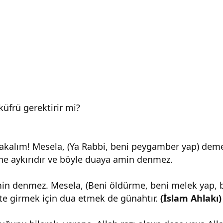
frü gerektirir mi?
kalım! Mesela, (Ya Rabbi, beni peygamber yap) dem
ne aykırıdır ve böyle duaya amin denmez.
amin denmez. Mesela, (Beni öldürme, beni melek yap, 
te girmek için dua etmek de günahtır.
(İslam Ahlakı)