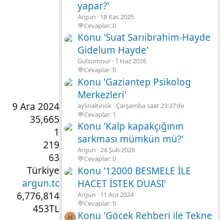
yapar?'
Argun
18 Kas 2025
💬Cevaplar: 0
Konu 'Suat Sarıibrahim-Hayde
Gidelum Hayde'
Gulsumnur
7 Haz 2026
💬Cevaplar: 0
Konu 'Gaziantep Psikolog
Merkezleri'
9 Ara 2024
aylinaltinok
Çarşamba saat 23:37'de
💬Cevaplar: 1
35,665
Konu 'Kalp kapakçığının
1
sarkması mümkün mü?'
219
Argun
24 Şub 2026
63
💬Cevaplar: 0
Türkiye
Konu '12000 BESMELE İLE
argun.tc
HACET İSTEK DUASI'
6,776,814
Argun
11 Ara 2024
💬Cevaplar: 0
453TL
Konu 'Göcek Rehberi ile Tekne
H